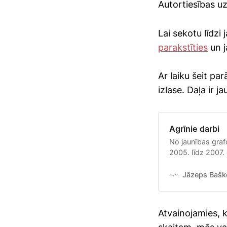
Autortiesības uz
Lai sekotu līdzi
parakstīties
un j
Ar laiku šeit pa
izlase. Daļa ir j
Agrīnie darbi
No jaunības grafo
2005. līdz 2007.
2001. gada), gan 
Jāzeps Bašk
Atvainojamies, ka