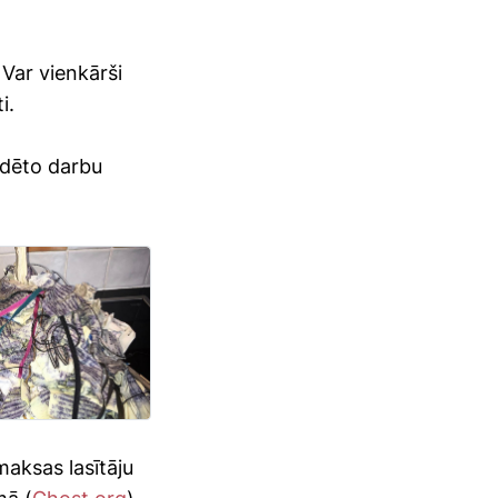
 Var vienkārši
i.
audēto darbu
 maksas lasītāju