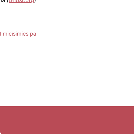
mā (
Ghost.org
)
ēl mīcīsimies pa
o