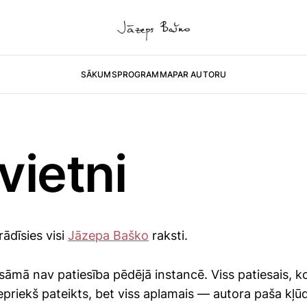
SĀKUMS
PROGRAMMA
PAR AUTORU
vietni
ādīsies visi
Jāzepa Baško
raksti.
sāmā nav patiesība pēdējā instancē. Viss patiesais, ko 
 iepriekš pateikts, bet viss aplamais — autora paša kļū