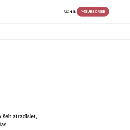
SUBSCRIBE
SIGN IN
šeit atradīsiet,
das.