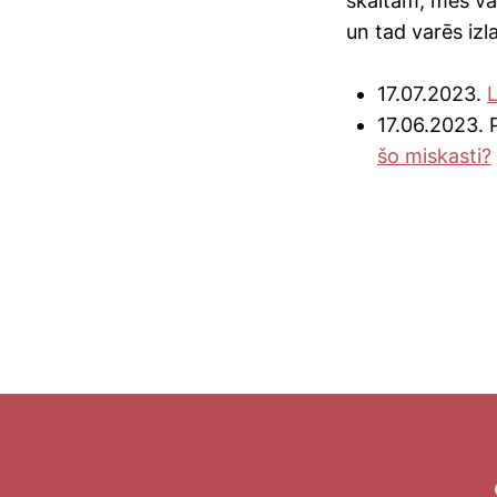
skaitam, mēs var
un tad varēs izl
17.07.2023.
L
17.06.2023. 
šo miskasti?