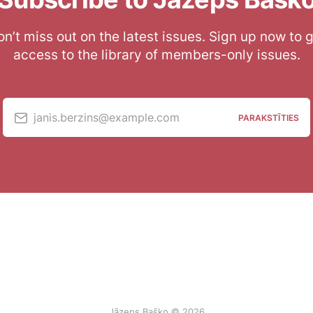
n’t miss out on the latest issues. Sign up now to 
access to the library of members-only issues.
janis.berzins@example.com
PARAKSTĪTIES
Jāzeps Baško © 2026