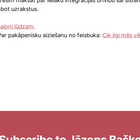
ēsim maksāt par lielāku integrācijas brīvību šai sistē
abot uzrakstus.
aipni lūdzam
.
Par pakāpenisku aiziešanu no feisbuka:
Cik ilgi mēs v
Subscribe to Jāzeps Bašk