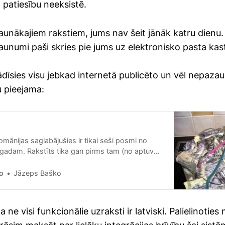
 patiesību neeksistē.
 jaunākajiem rakstiem, jums nav šeit jānāk katru dienu.
aunumi paši skries pie jums uz elektronisko pasta kast
rādīsies visu jebkad internetā publicēto un vēl nepaz
au pieejama:
mānijas saglabājušies ir tikai seši posmi no
 gadam. Rakstīts tika gan pirms tam (no aptuveni
mazliet arī pēcāk.
o
Jāzeps Baško
 ne visi funkcionālie uzraksti ir latviski. Palielinoties