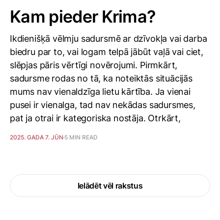
Kam pieder Krima?
Ikdienišķā vēlmju sadursmē ar dzīvokļa vai darba
biedru par to, vai logam telpā jābūt vaļā vai ciet,
slēpjas pāris vērtīgi novērojumi. Pirmkārt,
sadursme rodas no tā, ka noteiktās situācijās
mums nav vienaldzīga lietu kārtība. Ja vienai
pusei ir vienalga, tad nav nekādas sadursmes,
pat ja otrai ir kategoriska nostāja. Otrkārt,
2025. GADA 7. JŪN
5 MIN READ
Ielādēt vēl rakstus