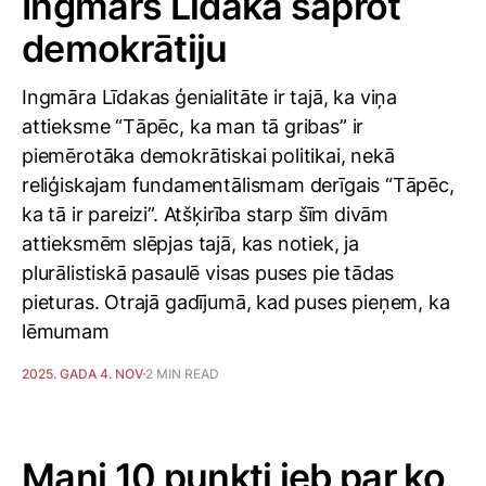
Ingmārs Līdaka saprot
demokrātiju
Ingmāra Līdakas ģenialitāte ir tajā, ka viņa
attieksme “Tāpēc, ka man tā gribas” ir
piemērotāka demokrātiskai politikai, nekā
reliģiskajam fundamentālismam derīgais “Tāpēc,
ka tā ir pareizi”. Atšķirība starp šīm divām
attieksmēm slēpjas tajā, kas notiek, ja
plurālistiskā pasaulē visas puses pie tādas
pieturas. Otrajā gadījumā, kad puses pieņem, ka
lēmumam
2025. GADA 4. NOV
2 MIN READ
Mani 10 punkti jeb par ko