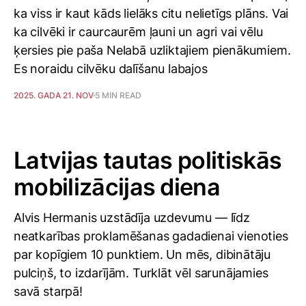
ka viss ir kaut kāds lielāks citu nelietīgs plāns. Vai
ka cilvēki ir caurcaurēm ļauni un agri vai vēlu
ķersies pie paša Nelabā uzliktajiem pienākumiem.
Es noraidu cilvēku dalīšanu labajos
2025. GADA 21. NOV
5 MIN READ
Latvijas tautas politiskās
mobilizācijas diena
Alvis Hermanis uzstādīja uzdevumu — līdz
neatkarības proklamēšanas gadadienai vienoties
par kopīgiem 10 punktiem. Un mēs, dibinātāju
pulciņš, to izdarījām. Turklāt vēl sarunājamies
savā starpā!