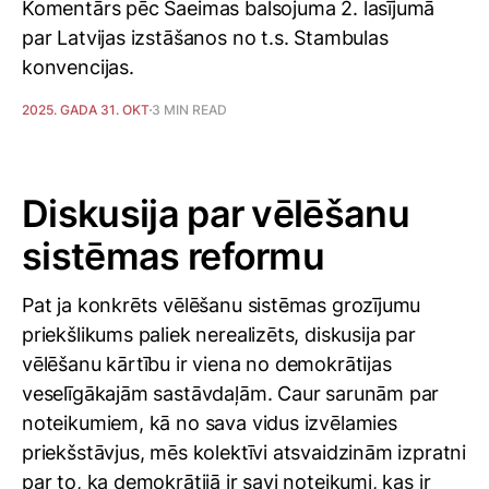
Komentārs pēc Saeimas balsojuma 2. lasījumā
par Latvijas izstāšanos no t.s. Stambulas
konvencijas.
2025. GADA 31. OKT
3 MIN READ
Diskusija par vēlēšanu
sistēmas reformu
Pat ja konkrēts vēlēšanu sistēmas grozījumu
priekšlikums paliek nerealizēts, diskusija par
vēlēšanu kārtību ir viena no demokrātijas
veselīgākajām sastāvdaļām. Caur sarunām par
noteikumiem, kā no sava vidus izvēlamies
priekšstāvjus, mēs kolektīvi atsvaidzinām izpratni
par to, ka demokrātijā ir savi noteikumi, kas ir