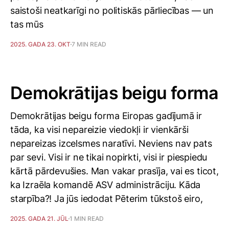
saistoši neatkarīgi no politiskās pārliecības — un
tas mūs
2025. GADA 23. OKT
7 MIN READ
Demokrātijas beigu forma
Demokrātijas beigu forma Eiropas gadījumā ir
tāda, ka visi nepareizie viedokļi ir vienkārši
nepareizas izcelsmes naratīvi. Neviens nav pats
par sevi. Visi ir ne tikai nopirkti, visi ir piespiedu
kārtā pārdevušies. Man vakar prasīja, vai es ticot,
ka Izraēla komandē ASV administrāciju. Kāda
starpība?! Ja jūs iedodat Pēterim tūkstoš eiro,
2025. GADA 21. JŪL
1 MIN READ