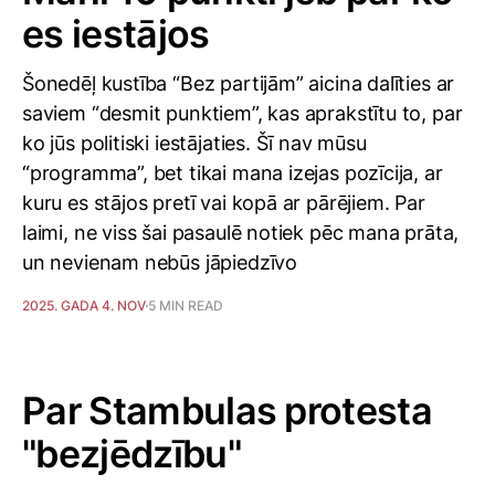
es iestājos
Šonedēļ kustība “Bez partijām” aicina dalīties ar
saviem “desmit punktiem”, kas aprakstītu to, par
ko jūs politiski iestājaties. Šī nav mūsu
“programma”, bet tikai mana izejas pozīcija, ar
kuru es stājos pretī vai kopā ar pārējiem. Par
laimi, ne viss šai pasaulē notiek pēc mana prāta,
un nevienam nebūs jāpiedzīvo
2025. GADA 4. NOV
5 MIN READ
Par Stambulas protesta
"bezjēdzību"