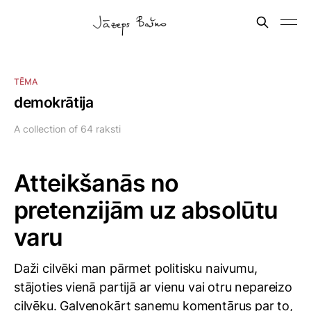
TĒMA
demokrātija
A collection of 64 raksti
Atteikšanās no
pretenzijām uz absolūtu
varu
Daži cilvēki man pārmet politisku naivumu,
stājoties vienā partijā ar vienu vai otru nepareizo
cilvēku. Galvenokārt saņemu komentārus par to,