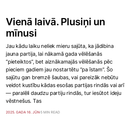
Vienā laivā. Plusiņi un
mīnusi
Jau kādu laiku neliek mieru sajūta, ka jādibina
jauna partija, lai nākamā gada vēlēšanās
“pieteiktos”, bet aiznākamajās vēlēšanās pēc
pieciem gadiem jau nostartētu “pa īstam”. Šo
sajūtu gan bremzē šaubas, vai pareizāk nebūtu
veidot kustību kādas esošas partijas rindās vai arī
— paralēli daudzu partiju rindās, tur iesūtot ideju
vēstnešus. Tas
2025. GADA 16. JŪN
5 MIN READ