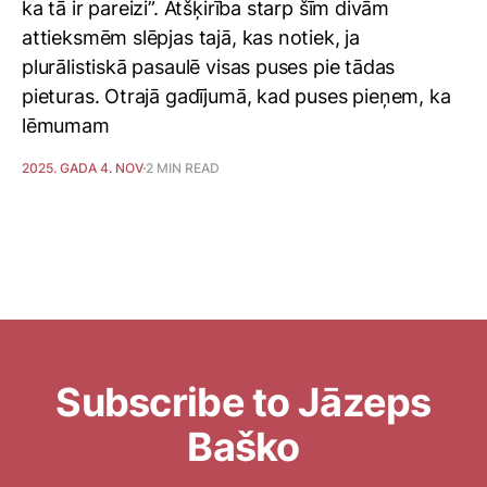
ka tā ir pareizi”. Atšķirība starp šīm divām
attieksmēm slēpjas tajā, kas notiek, ja
plurālistiskā pasaulē visas puses pie tādas
pieturas. Otrajā gadījumā, kad puses pieņem, ka
lēmumam
2025. GADA 4. NOV
2 MIN READ
Subscribe to Jāzeps
Baško