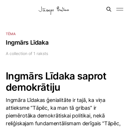
TĒMA
Ingmārs Līdaka
A collection of 1 raksts
Ingmārs Līdaka saprot
demokrātiju
Ingmāra Līdakas ģenialitāte ir tajā, ka viņa
attieksme “Tāpēc, ka man tā gribas” ir
piemērotāka demokrātiskai politikai, nekā
reliģiskajam fundamentālismam derīgais “Tāpēc,