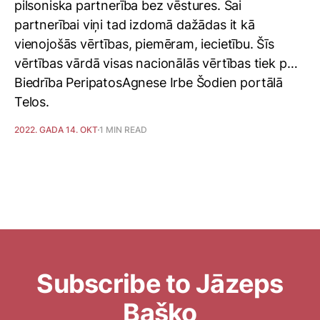
pilsoniska partnerība bez vēstures. Šai
partnerībai viņi tad izdomā dažādas it kā
vienojošās vērtības, piemēram, iecietību. Šīs
vērtības vārdā visas nacionālās vērtības tiek p…
Biedrība PeripatosAgnese Irbe Šodien portālā
Telos.
2022. GADA 14. OKT
1 MIN READ
Subscribe to Jāzeps
Baško