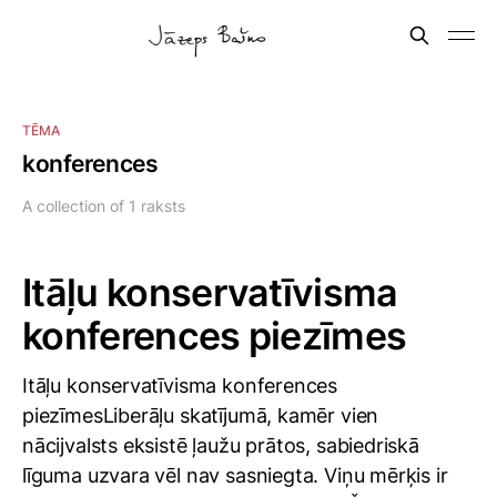
TĒMA
konferences
A collection of 1 raksts
Itāļu konservatīvisma
konferences piezīmes
Itāļu konservatīvisma konferences
piezīmesLiberāļu skatījumā, kamēr vien
nācijvalsts eksistē ļaužu prātos, sabiedriskā
līguma uzvara vēl nav sasniegta. Viņu mērķis ir