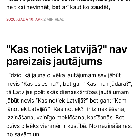
ne tikai nevinnēt, bet arī kaut ko zaudēt,
2026. GADA 10. APR
2 MIN READ
"Kas notiek Latvijā?" nav
pareizais jautājums
Līdzīgi kā jauna cilvēka jautājumam sev jābūt
nevis “Kas es esmu?”, bet gan “Kas man jādara?”,
tā Latvijas politiskās dienaskārtības jautājumam
jābūt nevis “Kas notiek Latvijā?” bet gan: “Kam
jānotiek Latvijā?” “Kas notiek?” ir izmeklēšana,
izzināšana, vainīgo meklēšana, kasīšanās. Bet
dzīvs cilvēks vienmēr ir kustībā. No nezināšanas,
no savām un