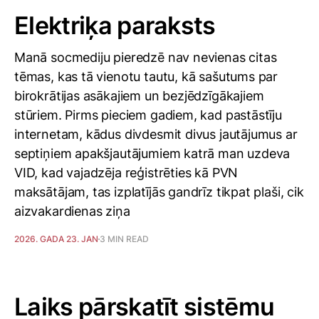
Elektriķa paraksts
Manā socmediju pieredzē nav nevienas citas
tēmas, kas tā vienotu tautu, kā sašutums par
birokrātijas asākajiem un bezjēdzīgākajiem
stūriem. Pirms pieciem gadiem, kad pastāstīju
internetam, kādus divdesmit divus jautājumus ar
septiņiem apakšjautājumiem katrā man uzdeva
VID, kad vajadzēja reģistrēties kā PVN
maksātājam, tas izplatījās gandrīz tikpat plaši, cik
aizvakardienas ziņa
2026. GADA 23. JAN
3 MIN READ
Laiks pārskatīt sistēmu