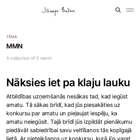
TĒMA
MMN
A collection of 5 raksti
Nāksies iet pa klaju lauku
Atbildības uzņemšanās nesākas tad, kad iegūst
amatu. Tā sākas brīdī, kad jūs piesakāties uz
konkursu par amatu un pieļaujat iespēju, ka
amatu neiegūsit. Tajā brīdī jūs izpildāt pienākumu
piedāvāt sabiedrībai savu veltīšanos tās kopīgajā
lietā. Ar pieteikšanos uz konkursu, kurā jūs varat