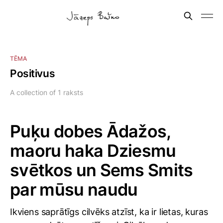
TĒMA
Positivus
A collection of 1 raksts
Puķu dobes Ādažos,
maoru haka Dziesmu
svētkos un Sems Smits
par mūsu naudu
Ikviens saprātīgs cilvēks atzīst, ka ir lietas, kuras