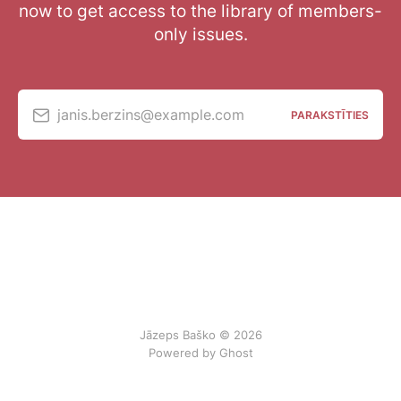
now to get access to the library of members-
only issues.
janis.berzins@example.com
PARAKSTĪTIES
Jāzeps Baško © 2026
Powered by Ghost