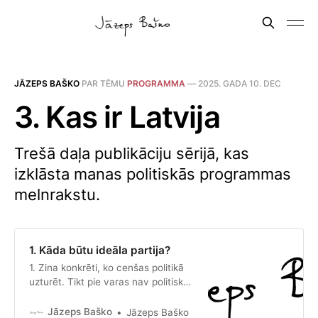
JĀZEPS BAŠKO
PAR TĒMU
PROGRAMMA
—
2025. GADA 10. DEC
3. Kas ir Latvija
Trešā daļa publikāciju sērijā, kas
izklāsta manas politiskās programmas
melnrakstu.
1. Kāda būtu ideāla partija?
1. Zina konkrēti, ko cenšas politikā
uzturēt. Tikt pie varas nav politisks
mērķis. Vara pati par sevi nav arī
mērķu sasniegšanas līdzeklis. Vara
Jāzeps Baško
Jāzeps Baško