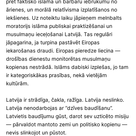
pret faktisko islāma un barbaru iebrukumu no
ārienes, un morālā relatīvisma izplatīšanos no
iekšienes. Uz noteiktu laiku jāpieņem melnbalts
moratorijs islāma publiskai praktizēšanai un
musulmaņu ieceļošanai Latvijā. Tas regulāri
jāpagarina, ja turpina pastāvēt Eiropas
iekarošanas draudi. Eiropas pieredze liecina —
drošības dienestu monitorētas musulmaņu
kopienas nestrādā. Islāms dabiski izplešas, jo tam
ir kategoriskākas prasības, nekā vietējām
kultūrām.
Latvija ir strādīga, čakla, ražīga. Latvija neslinko.
Latvija nenodarbojas ar “dzīves baudīšanu”.
Latvietis baudījumu gūst, darot sev uzticēto misiju
— pārvaldot mantoto zemi un politisko kopienu —
nevis slinkojot un pūstot.