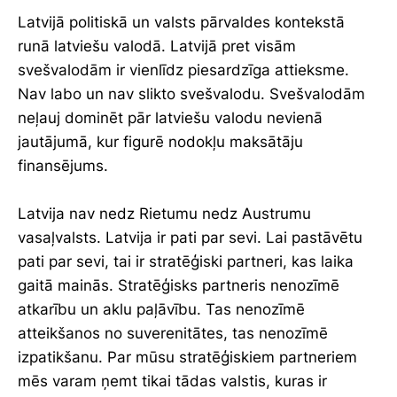
Latvijā politiskā un valsts pārvaldes kontekstā
runā latviešu valodā. Latvijā pret visām
svešvalodām ir vienlīdz piesardzīga attieksme.
Nav labo un nav slikto svešvalodu. Svešvalodām
neļauj dominēt pār latviešu valodu nevienā
jautājumā, kur figurē nodokļu maksātāju
finansējums.
Latvija nav nedz Rietumu nedz Austrumu
vasaļvalsts. Latvija ir pati par sevi. Lai pastāvētu
pati par sevi, tai ir stratēģiski partneri, kas laika
gaitā mainās. Stratēģisks partneris nenozīmē
atkarību un aklu paļāvību. Tas nenozīmē
atteikšanos no suverenitātes, tas nenozīmē
izpatikšanu. Par mūsu stratēģiskiem partneriem
mēs varam ņemt tikai tādas valstis, kuras ir