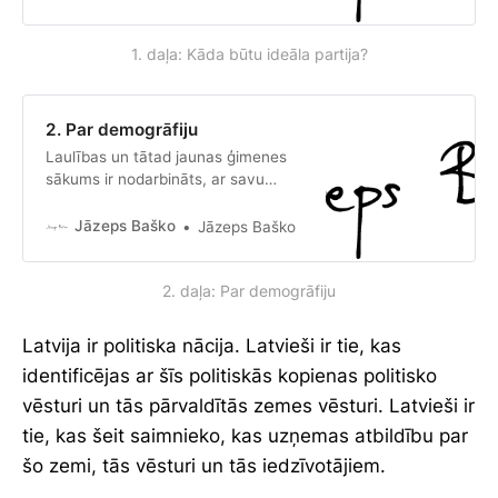
ir politiskās cīņas blakusprodukts —
kad izdodas paveikt iecerēto, tad
1. daļa: Kāda būtu ideāla partija?
retrospektīvā var konstatēt, ka bija
vara un reizē arī atbalsts. 2. Ar varu
no pirmās darbības dienas bez
2. Par demogrāfiju
Laulības un tātad jaunas ģimenes
sākums ir nodarbināts, ar savu
nodarbošanos gandarīts, sabiedriski
atbildīgs, strādīgs un ģimeni
Jāzeps Baško
Jāzeps Baško
nodrošināt spējīgs jauns vīrietis.
Jauno ģimeni atbalsta paplašinātā
2. daļa: Par demogrāfiju
ģimene. Jaunais vīrietis dzīvo
noteiktā vietā, kurai ir robežas, kurā
ir savējo pārmantota, veidota un
Latvija ir politiska nācija. Latvieši ir tie, kas
aizstāvēta kopiena, kas šo un citas
identificējas ar šīs politiskās kopienas politisko
ģimenes palīdz saturēt kopā,
vēsturi un tās pārvaldītās zemes vēsturi. Latvieši ir
tie, kas šeit saimnieko, kas uzņemas atbildību par
šo zemi, tās vēsturi un tās iedzīvotājiem.