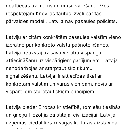
neattiecas uz mums un mūsu varēšanu. Mēs
respektējam Krievijas tautas izvēli par tās
pārvaldes modeli. Latvija nav pasaules policists.
Latviju ar citām konkrētām pasaules valstīm vieno
izpratne par konkrēto valstu pašnoteikšanos.
Latvija neuzstāj uz savu vērtību vispārīgu
attiecināšanu uz vispārīgiem gadījumiem. Latvija
nenodarbojas ar starptautisko tikumu
signalizēšanu. Latvijai ir attiecības tikai ar
konkrētām valstīm un varas vienībām, nevis ar
vispārējiem starptautiskiem principiem.
Latvija pieder Eiropas kristietībā, romiešu tiesībās
un grieķu filozofijā balstītajai civilizācijai. Latvija
uzņemas piedalīties kristīgās kultūras aizstāvībā