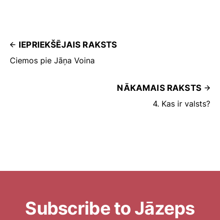
ir savējo pārmantota, veidota un
aizstāvēta kopiena, kas šo un citas
ģimenes palīdz saturēt kopā,
IEPRIEKŠĒJAIS RAKSTS
Ciemos pie Jāņa Voina
NĀKAMAIS RAKSTS
4. Kas ir valsts?
Subscribe to Jāzeps