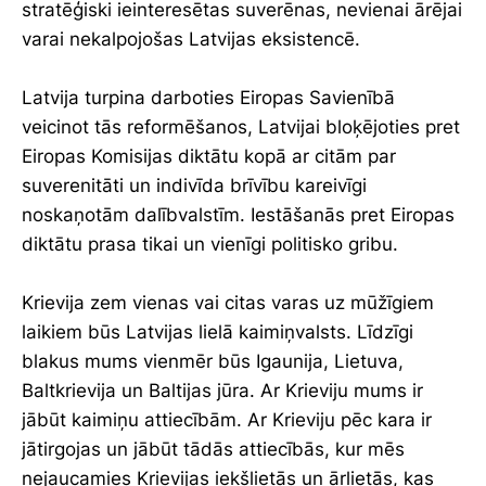
stratēģiski ieinteresētas suverēnas, nevienai ārējai
varai nekalpojošas Latvijas eksistencē.
Latvija turpina darboties Eiropas Savienībā
veicinot tās reformēšanos, Latvijai bloķējoties pret
Eiropas Komisijas diktātu kopā ar citām par
suverenitāti un indivīda brīvību kareivīgi
noskaņotām dalībvalstīm. Iestāšanās pret Eiropas
diktātu prasa tikai un vienīgi politisko gribu.
Krievija zem vienas vai citas varas uz mūžīgiem
laikiem būs Latvijas lielā kaimiņvalsts. Līdzīgi
blakus mums vienmēr būs Igaunija, Lietuva,
Baltkrievija un Baltijas jūra. Ar Krieviju mums ir
jābūt kaimiņu attiecībām. Ar Krieviju pēc kara ir
jātirgojas un jābūt tādās attiecībās, kur mēs
nejaucamies Krievijas iekšlietās un ārlietās, kas