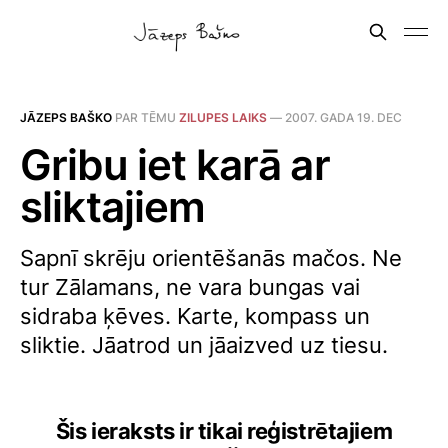
JĀZEPS BAŠKO
PAR TĒMU
ZILUPES LAIKS
—
2007. GADA 19. DEC
Gribu iet karā ar
sliktajiem
Sapnī skrēju orientēšanās mačos. Ne
tur Zālamans, ne vara bungas vai
sidraba ķēves. Karte, kompass un
sliktie. Jāatrod un jāaizved uz tiesu.
Šis ieraksts ir tikai reģistrētajiem