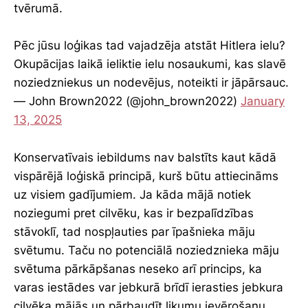
tvērumā.
Pēc jūsu loģikas tad vajadzēja atstāt Hitlera ielu?
Okupācijas laikā ieliktie ielu nosaukumi, kas slavē
noziedzniekus un nodevējus, noteikti ir jāpārsauc.
— John Brown2022 (@john_brown2022)
January
13, 2025
Konservatīvais iebildums nav balstīts kaut kādā
vispārējā loģiskā principā, kurš būtu attiecināms
uz visiem gadījumiem. Ja kāda mājā notiek
noziegumi pret cilvēku, kas ir bezpalīdzības
stāvoklī, tad nospļauties par īpašnieka māju
svētumu. Taču no potenciālā noziedznieka māju
svētuma pārkāpšanas neseko arī princips, ka
varas iestādes var jebkurā brīdī ierasties jebkura
cilvēka mājās un pārbaudīt likumu ievērošanu.