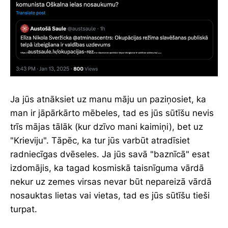
Ja jūs atnāksiet uz manu māju un paziņosiet, ka
man ir jāpārkārto mēbeles, tad es jūs sūtīšu nevis
trīs mājas tālāk (kur dzīvo mani kaimiņi), bet uz
"Krieviju". Tāpēc, ka tur jūs varbūt atradīsiet
radniecīgas dvēseles. Ja jūs savā "baznīcā" esat
izdomājis, ka tagad kosmiskā taisnīguma vārdā
nekur uz zemes virsas nevar būt nepareizā vārdā
nosauktas lietas vai vietas, tad es jūs sūtīšu tieši
turpat.