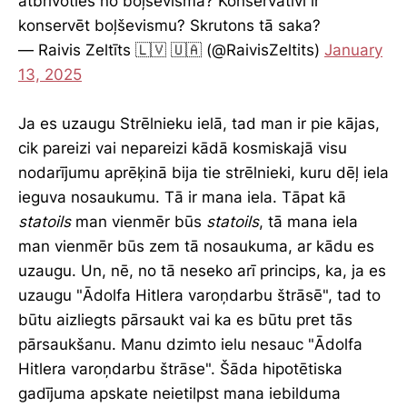
atbrīvoties no boļševisma? Konservatīvi ir
konservēt boļševismu? Skrutons tā saka?
— Raivis Zeltīts 🇱🇻 🇺🇦 (@RaivisZeltits)
January
13, 2025
Ja es uzaugu Strēlnieku ielā, tad man ir pie kājas,
cik pareizi vai nepareizi kādā kosmiskajā visu
nodarījumu aprēķinā bija tie strēlnieki, kuru dēļ iela
ieguva nosaukumu. Tā ir mana iela. Tāpat kā
statoils
man vienmēr būs
statoils
, tā mana iela
man vienmēr būs zem tā nosaukuma, ar kādu es
uzaugu. Un, nē, no tā neseko arī princips, ka, ja es
uzaugu "Ādolfa Hitlera varoņdarbu štrāsē", tad to
būtu aizliegts pārsaukt vai ka es būtu pret tās
pārsaukšanu. Manu dzimto ielu nesauc "Ādolfa
Hitlera varoņdarbu štrāse". Šāda hipotētiska
gadījuma apskate neietilpst mana iebilduma