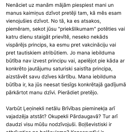
Nenāciet uz manām mājām piespiest mani un
manus kaimiņus dzīvot pretēji tam, kā mēs esam
vienojušies dzīvot. No tā, ka es atsakos,
piemēram, sekot jūsu "priekšlikumam" potēties vai
katru dienu staigāt prievītē, neseko nekāds
vispārējs princips, ka esmu pret vakcināciju vai
pret tautiskiem atribūtiem. Jo mana iebilduma
būtība nav izvest principu vai, apelējot pie kāda ar
konkrēto jautājumu saturiski saistīta principa,
aizstāvēt savu dzīves kārtību. Mana iebilduma
būtība ir, ka jūs neesat tiesīgs konkrētajā gadījumā
pārkārtot manu dzīvi. Pierādiet pretējo.
Varbūt Ļeņinekli netālu Brīvības pieminekļa arī
vajadzēja atstāt? Okupekli Pārdaugavā? Tur arī
daudzi visu mūšu nodzīvojuši. Boļševistiski ir