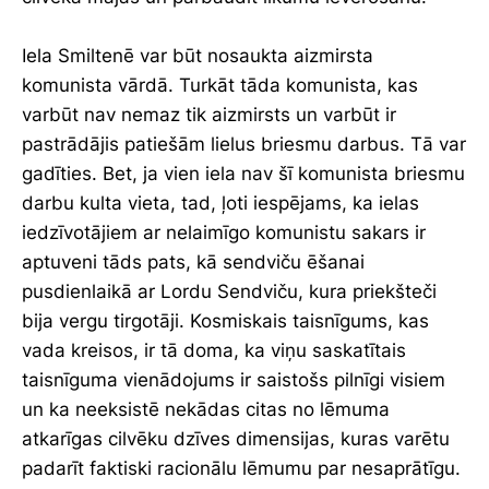
Iela Smiltenē var būt nosaukta aizmirsta
komunista vārdā. Turkāt tāda komunista, kas
varbūt nav nemaz tik aizmirsts un varbūt ir
pastrādājis patiešām lielus briesmu darbus. Tā var
gadīties. Bet, ja vien iela nav šī komunista briesmu
darbu kulta vieta, tad, ļoti iespējams, ka ielas
iedzīvotājiem ar nelaimīgo komunistu sakars ir
aptuveni tāds pats, kā sendviču ēšanai
pusdienlaikā ar Lordu Sendviču, kura priekšteči
bija vergu tirgotāji. Kosmiskais taisnīgums, kas
vada kreisos, ir tā doma, ka viņu saskatītais
taisnīguma vienādojums ir saistošs pilnīgi visiem
un ka neeksistē nekādas citas no lēmuma
atkarīgas cilvēku dzīves dimensijas, kuras varētu
padarīt faktiski racionālu lēmumu par nesaprātīgu.