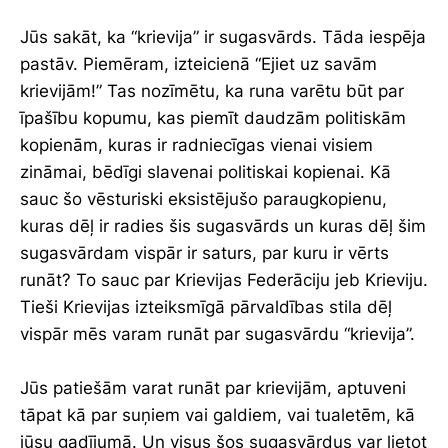
Jūs sakāt, ka “krievija” ir sugasvārds. Tāda iespēja
pastāv. Piemēram, izteicienā “Ejiet uz savām
krievijām!” Tas nozīmētu, ka runa varētu būt par
īpašību kopumu, kas piemīt daudzām politiskām
kopienām, kuras ir radniecīgas vienai visiem
zināmai, bēdīgi slavenai politiskai kopienai. Kā
sauc šo vēsturiski eksistējušo paraugkopienu,
kuras dēļ ir radies šis sugasvārds un kuras dēļ šim
sugasvārdam vispār ir saturs, par kuru ir vērts
runāt? To sauc par Krievijas Federāciju jeb Krieviju.
Tieši Krievijas izteiksmīgā pārvaldības stila dēļ
vispār mēs varam runāt par sugasvārdu “krievija”.
Jūs patiešām varat runāt par krievijām, aptuveni
tāpat kā par suņiem vai galdiem, vai tualetēm, kā
jūsu gadījumā. Un visus šos sugasvārdus var lietot