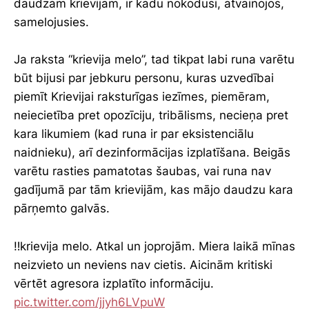
daudzām krievijām, ir kādu nokodusi, atvainojos,
samelojusies.
Ja raksta “krievija melo”, tad tikpat labi runa varētu
būt bijusi par jebkuru personu, kuras uzvedībai
piemīt Krievijai raksturīgas iezīmes, piemēram,
neiecietība pret opozīciju, tribālisms, necieņa pret
kara likumiem (kad runa ir par eksistenciālu
naidnieku), arī dezinformācijas izplatīšana. Beigās
varētu rasties pamatotas šaubas, vai runa nav
gadījumā par tām krievijām, kas mājo daudzu kara
pārņemto galvās.
‼️krievija melo. Atkal un joprojām. Miera laikā mīnas
neizvieto un neviens nav cietis. Aicinām kritiski
vērtēt agresora izplatīto informāciju.
pic.twitter.com/jjyh6LVpuW