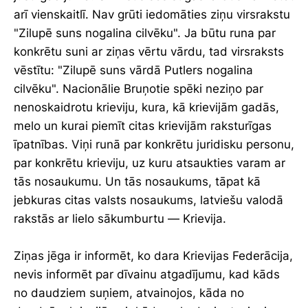
arī vienskaitlī. Nav grūti iedomāties ziņu virsrakstu
"Zilupē suns nogalina cilvēku". Ja būtu runa par
konkrētu suni ar ziņas vērtu vārdu, tad virsraksts
vēstītu: "Zilupē suns vārdā Putlers nogalina
cilvēku". Nacionālie Bruņotie spēki neziņo par
nenoskaidrotu krieviju, kura, kā krievijām gadās,
melo un kurai piemīt citas krievijām raksturīgas
īpatnības. Viņi runā par konkrētu juridisku personu,
par konkrētu krieviju, uz kuru atsaukties varam ar
tās nosaukumu. Un tās nosaukums, tāpat kā
jebkuras citas valsts nosaukums, latviešu valodā
rakstās ar lielo sākumburtu — Krievija.
Ziņas jēga ir informēt, ko dara Krievijas Federācija,
nevis informēt par dīvainu atgadījumu, kad kāds
no daudziem suņiem, atvainojos, kāda no