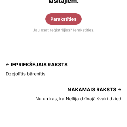
lasītājiem.
Parakstīties
Jau esat reģistrējies? Ierakstīties.
IEPRIEKŠĒJAIS RAKSTS
Dzejolītis bārenītis
NĀKAMAIS RAKSTS
Nu un kas, ka Nellija dzīvajā švaki dzied