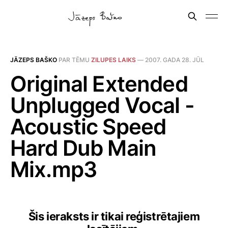
JĀZEPS BAŠKO
PAR TĒMU
ZILUPES LAIKS
—
2007. GADA 28. JŪL
Original Extended
Unplugged Vocal -
Acoustic Speed
Hard Dub Main
Mix.mp3
Šis ieraksts ir tikai reģistrētajiem