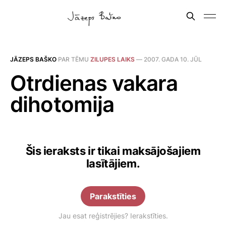
JĀZEPS BAŠKO
PAR TĒMU
ZILUPES LAIKS
—
2007. GADA 10. JŪL
Otrdienas vakara
dihotomija
Šis ieraksts ir tikai maksājošajiem
lasītājiem.
Parakstīties
Jau esat reģistrējies? Ierakstīties.