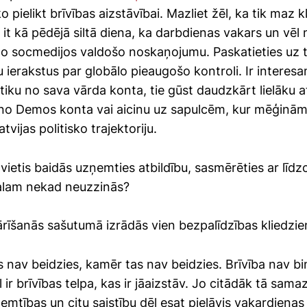
o pielikt brīvības aizstāvībai. Mazliet žēl, ka tik maz k
 it kā pēdējā siltā diena, ka darbdienas vakars un vēl n
r to socmedijos valdošo noskaņojumu. Paskatieties u
 ierakstus par globālo pieaugošo kontroli. Ir interesan
itiku no sava vārda konta, tie gūst daudzkārt lielāku 
 no Demos konta vai aicinu uz sapulcēm, kur mēģinām 
tvijas politisko trajektoriju.
tvietis baidās uzņemties atbildību, sasmērēties ar līdz
alam nekad neuzzinās?
ārīšanās sašutumā izrādās vien bezpalīdzības kliedzie
s nav beidzies, kamēr tas nav beidzies. Brīvība nav bi
 ir brīvības telpa, kas ir jāaizstāv. Jo citādāk tā samaz
ņemtības un citu saistību dēļ esat pieļāvis vakardiena