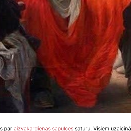
ms par
aizvakardienas sapulces
saturu. Visiem uzaicinā