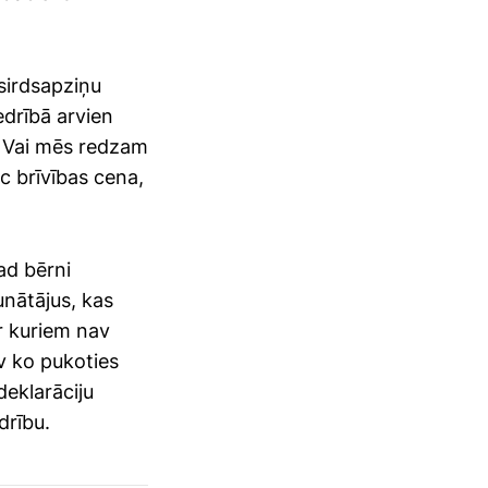
sirdsapziņu
edrībā arvien
. Vai mēs redzam
c brīvības cena,
kad bērni
unātājus, kas
r kuriem nav
v ko pukoties
deklarāciju
drību.