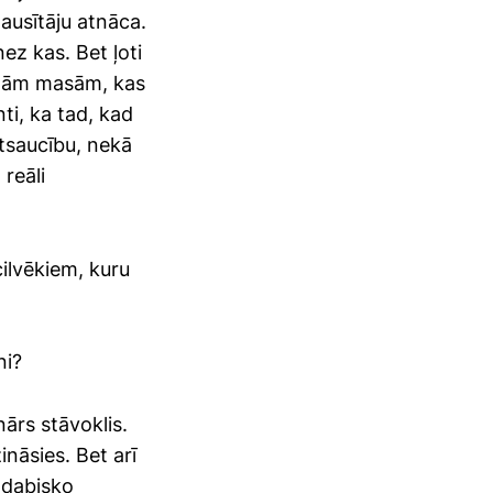
lausītāju atnāca.
ez kas. Bet ļoti
z tām masām, kas
ti, ka tad, kad
atsaucību, nekā
reāli
cilvēkiem, kuru
ni?
nārs stāvoklis.
ināsies. Bet arī
s dabisko