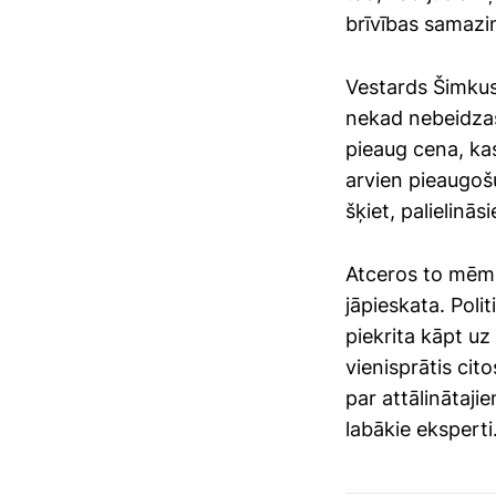
brīvības samazin
Vestards Šimkus 
nekad nebeidzas.
pieaug cena, ka
arvien pieaugoš
šķiet, palielinās
Atceros to mēmi,
jāpieskata. Polit
piekrita kāpt u
vienisprātis ci
par attālinātaji
labākie eksperti