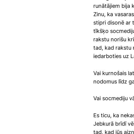
runātājiem bija k
Zinu, ka vasaras
stipri disonē a
tīkšķo socmediju
rakstu norišu kr
tad, kad rakstu
iedarboties uz La
Vai kurnošais la
nodomus līdz g
Vai socmediju v
Es ticu, ka neka
Jebkurā brīdī vēl
tad, kad jūs aiz