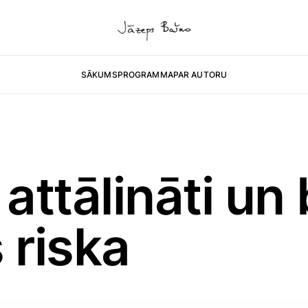
SĀKUMS
PROGRAMMA
PAR AUTORU
 attālināti un
 riska