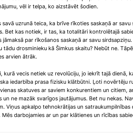
ājumu, vēl ir telpa, ko aizstāvēt šodien.
savā uzrunā teica, ka brīve rīkoties saskaņā ar savu 
 Bet kas notiek, ir tas, ka totalitāri kontrolētajā sabi
s jāmaksā par rīkošanos saskaņā ar savu sirdsapziņu
u tādu drosminieku kā Šimkus skaitu? Nebūt ne. Tāpē
ies arvien ātrāk.
 kurā vecis netiek uz revolūciju, jo iekrīt tajā dienā, 
iska iedarbība prasa fizisku klātbūtni. Ļoti novērtēju r
z vienas skatuves ar saviem konkurentiem un citiem, a
tos un ne mazāk svarīgos jautājumus. Bet nu nekas. Na
em. Viņus apkalpo tehnokrātijas un satraukumpilnības 
. Mēs darbojamies ar un par klātienes un rīcības sabie