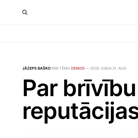
JĀZEPS BAŠKO
PAR TĒMU
DEMOS
—
2025. GADA 21. AUG
Par brīvību
reputācijas