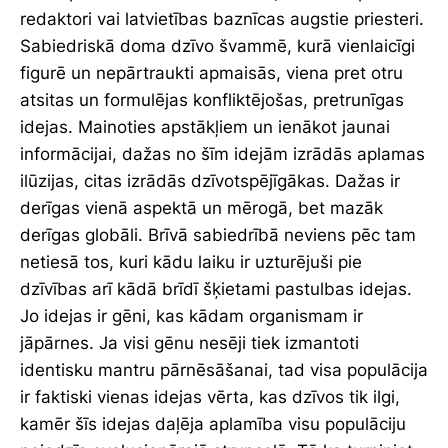
redaktori vai latvietības baznīcas augstie priesteri.
Sabiedriskā doma dzīvo švammē, kurā vienlaicīgi
figurē un nepārtraukti apmaisās, viena pret otru
atsitas un formulējas konfliktējošas, pretrunīgas
idejas. Mainoties apstākļiem un ienākot jaunai
informācijai, dažas no šīm idejām izrādās aplamas
ilūzijas, citas izrādās dzīvotspējīgākas. Dažas ir
derīgas vienā aspektā un mērogā, bet mazāk
derīgas globāli. Brīvā sabiedrībā neviens pēc tam
netiesā tos, kuri kādu laiku ir uzturējuši pie
dzīvības arī kādā brīdī šķietami pastulbas idejas.
Jo idejas ir gēni, kas kādam organismam ir
jāpārnes. Ja visi gēnu nesēji tiek izmantoti
identisku mantru pārnēsāšanai, tad visa populācija
ir faktiski vienas idejas vērta, kas dzīvos tik ilgi,
kamēr šīs idejas daļēja aplamība visu populāciju