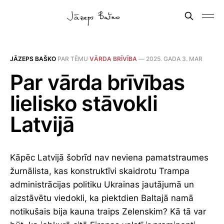
JĀZEPS BAŠKO
PAR TĒMU
VĀRDA BRĪVĪBA
—
2025. GADA 3. MAR
Par vārda brīvības
lielisko stāvokli
Latvijā
Kāpēc Latvijā šobrīd nav neviena pamatstraumes
žurnālista, kas konstruktīvi skaidrotu Trampa
administrācijas politiku Ukrainas jautājumā un
aizstāvētu viedokli, ka piektdien Baltajā namā
notikušais bija kauna traips Zelenskim? Kā tā var