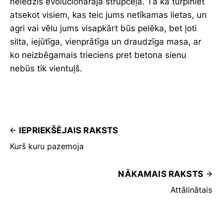
neiedzīs evolucionārajā strupceļā. Tā ka turpiniet
atsekot visiem, kas teic jums netīkamas lietas, un
agri vai vēlu jums visapkārt būs pelēka, bet ļoti
silta, iejūtīga, vienprātīga un draudzīga masa, ar
ko neizbēgamais trieciens pret betona sienu
nebūs tik vientuļš.
IEPRIEKŠĒJAIS RAKSTS
Kurš kuru pazemoja
NĀKAMAIS RAKSTS
Attālinātais