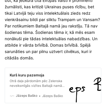
būt, ka jebkurā citā Eiropas valstī ir prominenti
žurnālisti, kas kritizē Ukrainas puses rīcību, bet
tikai Latvijā teju viss intelektuālais zieds redz
vienkrāsainu bildi par sliktu Trampam un Vansam?
Par notikumiem Baltajā namā jau rakstīju. Tā nav
šodienas tēma. Šodienas tēma ir, kā mēs esam
nonākuši pie tādas intelektuālas nabadzības. Un
atbilde ir vārda brīvībā. Domas brīvībā. Spējā
sarunāties un par pilnu uztvert cilvēkus, kuri ir
citādās domās.
Kurš kuru pazemoja
Otrā daļa pārdomām pēc Zelenska
neveiksmīgās vizītes Baltajā namā
2025. gada 28. februārī.
Jāzeps Baško
Jāzeps Baško