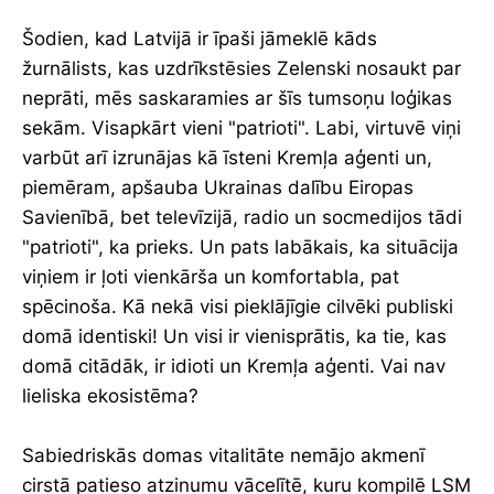
Šodien, kad Latvijā ir īpaši jāmeklē kāds
žurnālists, kas uzdrīkstēsies Zelenski nosaukt par
neprāti, mēs saskaramies ar šīs tumsoņu loģikas
sekām. Visapkārt vieni "patrioti". Labi, virtuvē viņi
varbūt arī izrunājas kā īsteni Kremļa aģenti un,
piemēram, apšauba Ukrainas dalību Eiropas
Savienībā, bet televīzijā, radio un socmedijos tādi
"patrioti", ka prieks. Un pats labākais, ka situācija
viņiem ir ļoti vienkārša un komfortabla, pat
spēcinoša. Kā nekā visi pieklājīgie cilvēki publiski
domā identiski! Un visi ir vienisprātis, ka tie, kas
domā citādāk, ir idioti un Kremļa aģenti. Vai nav
lieliska ekosistēma?
Sabiedriskās domas vitalitāte nemājo akmenī
cirstā patieso atzinumu vācelītē, kuru kompilē LSM