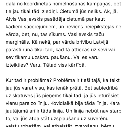
daļa no koordinētas nomelnošanas kampaņas, bet
tie jau tikai tādi ziediņi. Cietumā jūs neliks. Ak, jā,
Aivis Vasiļevskis pasēdēja cietumā par kaut
kādiem sacerējumiem, un neviens neiepīkstējās ne
vārda, bet, nu, tas sīkums. Vasiļevskis taču
marginālis. Kā nekā, par vārda brīvību Latvijā
parasti runā tikai tad, kad tā attiecas uz sevi vai
sev tīkamu uzskatu paušanu. Vai es varu
izteikties? Varu. Tātad viss kārtībā.
Kur tad ir problēma? Problēma ir tieši tajā, ka teikt
jau jūs varat visu, kas ienāk prātā. Bet sabiedrībā
uz skatuves jūs pieņems tikai tad, ja jūs ieturēsiet
vienu pareizo līniju. Kovidlaikā bija tāda līnija. Kara
jautājumā arī ir tāda līnija. Un līnija nebūt nav starp
to, vai jūs atbalstāt uzspļaušanu uz suverēnu
valstu robežām, vai atbalstāt izvarošanu, bērnu