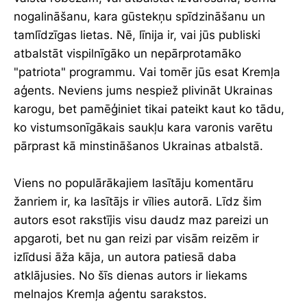
nogalināšanu, kara gūstekņu spīdzināšanu un
tamlīdzīgas lietas. Nē, līnija ir, vai jūs publiski
atbalstāt vispilnīgāko un nepārprotamāko
"patriota" programmu. Vai tomēr jūs esat Kremļa
aģents. Neviens jums nespiež plivināt Ukrainas
karogu, bet pamēģiniet tikai pateikt kaut ko tādu,
ko vistumsonīgākais saukļu kara varonis varētu
pārprast kā minstināšanos Ukrainas atbalstā.
Viens no populārākajiem lasītāju komentāru
žanriem ir, ka lasītājs ir vīlies autorā. Līdz šim
autors esot rakstījis visu daudz maz pareizi un
apgaroti, bet nu gan reizi par visām reizēm ir
izlīdusi āža kāja, un autora patiesā daba
atklājusies. No šīs dienas autors ir liekams
melnajos Kremļa aģentu sarakstos.