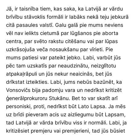
Jā, ir taisnība tiem, kas saka, ka Latvijā ar vārdu
brīvību stāvoklis formāli ir labāks nekā teju jebkurā
citā pasaules valstī. Galu galā pie mums neviens
vēl nav ielikts cietumā par lūgšanos pie aborta
centra, par svēto rakstu citēšanu vai par lūpas
uzkrāsojuša veča nosaukšanu par vīrieti. Pie
mums patiesi var pateikt jebko. Labi, varbūt jūs
pēc tam uzskatīs par neaudzinātu, neizglītotu
atpakaļrāpuli un jūs nekur neaicinās, bet jūs
drīkstat izteikties. Labi, jums nebūs bazūnēt, ka
Vonsovičs bija padomju vara un nedrīkst kritizēt
ģenerālprokuroru Stukānu. Bet to var skatīt arī
personiski, proti, nedrīkst būt Lato Lapsa. Ja mēs
uz brīdi pieveram acis uz aizliegumu būt Lapsam,
tad Latvijā ar vārda brīvību viss ir normāli. Labi, ja
kritizēsiet premjeru vai premjerieni, tad jūs būsiet