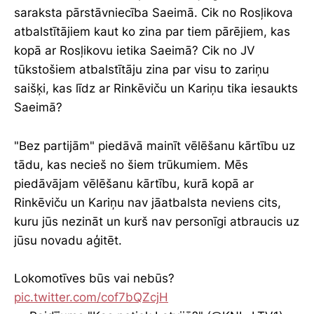
saraksta pārstāvniecība Saeimā. Cik no Rosļikova
atbalstītājiem kaut ko zina par tiem pārējiem, kas
kopā ar Rosļikovu ietika Saeimā? Cik no JV
tūkstošiem atbalstītāju zina par visu to zariņu
saišķi, kas līdz ar Rinkēviču un Kariņu tika iesaukts
Saeimā?
"Bez partijām" piedāvā mainīt vēlēšanu kārtību uz
tādu, kas necieš no šiem trūkumiem. Mēs
piedāvājam vēlēšanu kārtību, kurā kopā ar
Rinkēviču un Kariņu nav jāatbalsta neviens cits,
kuru jūs nezināt un kurš nav personīgi atbraucis uz
jūsu novadu aģitēt.
Lokomotīves būs vai nebūs?
pic.twitter.com/cof7bQZcjH