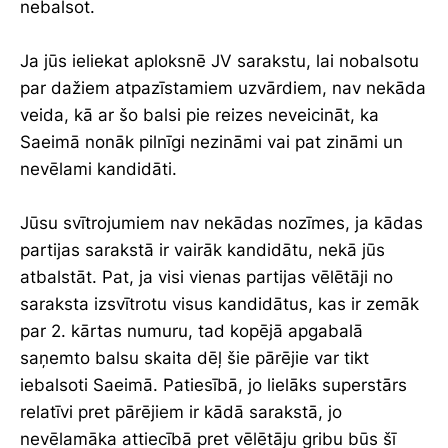
nebalsot.
Ja jūs ieliekat aploksnē JV sarakstu, lai nobalsotu
par dažiem atpazīstamiem uzvārdiem, nav nekāda
veida, kā ar šo balsi pie reizes neveicināt, ka
Saeimā nonāk pilnīgi nezināmi vai pat zināmi un
nevēlami kandidāti.
Jūsu svītrojumiem nav nekādas nozīmes, ja kādas
partijas sarakstā ir vairāk kandidātu, nekā jūs
atbalstāt. Pat, ja visi vienas partijas vēlētāji no
saraksta izsvītrotu visus kandidātus, kas ir zemāk
par 2. kārtas numuru, tad kopējā apgabalā
saņemto balsu skaita dēļ šie pārējie var tikt
iebalsoti Saeimā. Patiesībā, jo lielāks superstārs
relatīvi pret pārējiem ir kādā sarakstā, jo
nevēlamāka attiecībā pret vēlētāju gribu būs šī