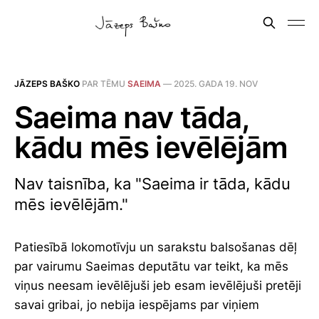
JĀZEPS BAŠKO
PAR TĒMU
SAEIMA
—
2025. GADA 19. NOV
Saeima nav tāda,
kādu mēs ievēlējām
Nav taisnība, ka "Saeima ir tāda, kādu
mēs ievēlējām."
Patiesībā lokomotīvju un sarakstu balsošanas dēļ
par vairumu Saeimas deputātu var teikt, ka mēs
viņus neesam ievēlējuši jeb esam ievēlējuši pretēji
savai gribai, jo nebija iespējams par viņiem