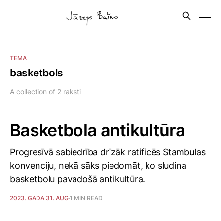
TĒMA
basketbols
A collection of 2 raksti
Basketbola antikultūra
Progresīvā sabiedrība drīzāk ratificēs Stambulas
konvenciju, nekā sāks piedomāt, ko sludina
basketbolu pavadošā antikultūra.
2023. GADA 31. AUG
1 MIN READ