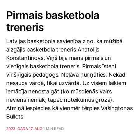
Pirmais basketbola
treneris
Latvijas basketbola savienība ziņo, ka mūžībā
aizgājis basketbola treneris Anatolijs
Konstantinovs. Viņš bija mans pirmais un
vienīgais basketbola treneris. Pirmais īsteni
vīrišķīgais pedagogs. Neļāva ņuņņāties. Nekad
nesauca vārdā, tikai uzvārdā. Uz visiem laikiem
iemācīja nenostaigāt (ko mūsdienās vairs
neviens nemāk, tāpēc noteikumus groza).
Atmiņā iespiedies kā vienmēr tērpies Vašingtonas
Bullets
2023. GADA 17. AUG
1 MIN READ