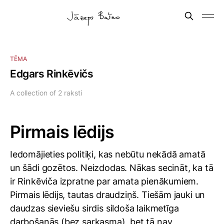
TĒMA
Edgars Rinkēvičs
A collection of 2 raksti
Pirmais lēdijs
Iedomājieties politiķi, kas nebūtu nekādā amatā
un šādi gozētos. Neizdodas. Nākas secināt, ka tā
ir Rinkēviča izpratne par amata pienākumiem.
Pirmais lēdijs, tautas draudziņš. Tiešām jauki un
daudzas sieviešu sirdis sildoša laikmetīga
darbošanās (bez sarkasma), bet tā nav