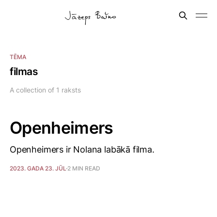
TĒMA
filmas
A collection of 1 raksts
Openheimers
Openheimers ir Nolana labākā filma.
2023. GADA 23. JŪL
2 MIN READ