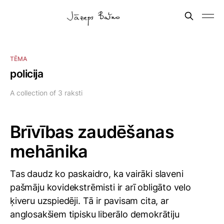
TĒMA
policija
A collection of 3 raksti
Brīvības zaudēšanas
mehānika
Tas daudz ko paskaidro, ka vairāki slaveni
pašmāju kovidekstrēmisti ir arī obligāto velo
ķiveru uzspiedēji. Tā ir pavisam cita, ar
anglosakšiem tipisku liberālo demokrātiju