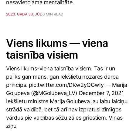
nesavietojama mentalitāte.
2023. GADA 30. JŪL
6 MIN READ
Viens likums — viena
taisnība visiem
Viens likums-viena taisnība visiem. Tas ir un
paliks gan mans, gan Iekšlietu nozares darba
princips. pic.twitter.com/DKw2yQGwIy — Marija
Golubeva (@MGolubeva_LV) December 7, 2021
Iekšlietu ministre Marija Golubeva jau labu laiciņu
strādā valdībā, bet tā arī nav izpratusi zīmīgos
vārdus pie valdības sēžu zāles griestiem. Viņas
ziņu