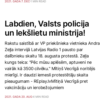
2021. GADA 7. DEC
1 MIN READ
Labdien, Valsts policija
un Iekšlietu ministrija!
Rakstu saistībā ar VP priekšnieka vietnieka Andra
Zeļļa intervijā Latvijas Radio 1 pausto par
dalībnieku skaitu 18. augusta protestā. Zeļļa
kungs teica: "Pēc mūsu aplēsēm, aptuveni ne
vairāk kā 3500 cilvēku." Mītiņš Vecrīgā noritējis
mierīgi. Ir daudzi iemesli protestētāju skaita
pieaugumam - REplay.lvMītiņā Vecrīgā pret
vakcināciju un ierobežojumiem
2021. GADA 20. AUG
4 MIN READ