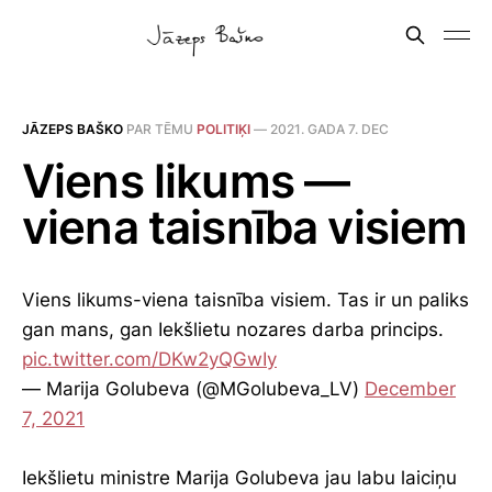
JĀZEPS BAŠKO
PAR TĒMU
POLITIĶI
—
2021. GADA 7. DEC
Viens likums —
viena taisnība visiem
Viens likums-viena taisnība visiem. Tas ir un paliks
gan mans, gan Iekšlietu nozares darba princips.
pic.twitter.com/DKw2yQGwIy
— Marija Golubeva (@MGolubeva_LV)
December
7, 2021
Iekšlietu ministre Marija Golubeva jau labu laiciņu