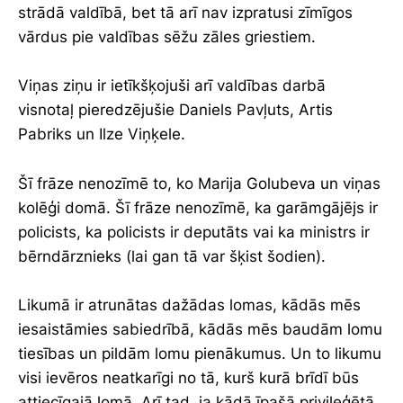
strādā valdībā, bet tā arī nav izpratusi zīmīgos
vārdus pie valdības sēžu zāles griestiem.
Viņas ziņu ir ietīkšķojuši arī valdības darbā
visnotaļ pieredzējušie Daniels Pavļuts, Artis
Pabriks un Ilze Viņķele.
Šī frāze nenozīmē to, ko Marija Golubeva un viņas
kolēģi domā. Šī frāze nenozīmē, ka garāmgājējs ir
policists, ka policists ir deputāts vai ka ministrs ir
bērndārznieks (lai gan tā var šķist šodien).
Likumā ir atrunātas dažādas lomas, kādās mēs
iesaistāmies sabiedrībā, kādās mēs baudām lomu
tiesības un pildām lomu pienākumus. Un to likumu
visi ievēros neatkarīgi no tā, kurš kurā brīdī būs
attiecīgajā lomā. Arī tad, ja kādā īpašā privileģētā