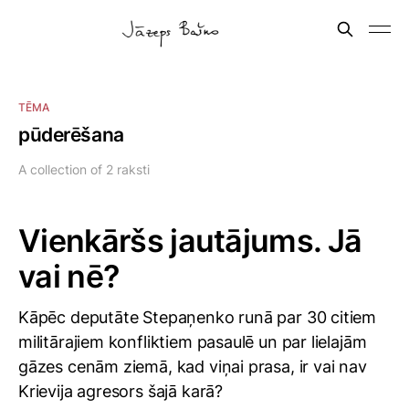
TĒMA
pūderēšana
A collection of 2 raksti
Vienkāršs jautājums. Jā
vai nē?
Kāpēc deputāte Stepaņenko runā par 30 citiem
militārajiem konfliktiem pasaulē un par lielajām
gāzes cenām ziemā, kad viņai prasa, ir vai nav
Krievija agresors šajā karā?