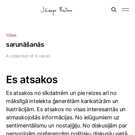
TĒMA
sarunāšanās
A collection of 4 raksti
Es atsakos
Es atsakos no sīkdatnēm un pie reizes arī no
mākslīgā intelekta ģenerētām karikatūrām un
ilustrācijām. Es atsakos no visas interesantās un
atmaskojošās informācijas. No ielūgumiem uz
sentimentālismu un nostaļģiju. No diskusijām par
personīgām preferencēm politisku diskusiju vietā.