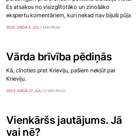
Es atsakos no visizglītotāko un zinošāko
ekspertu komentāriem, kuri nekad nav bijuši pūļa
2025. GADA 5. JŪL
1 MIN READ
Vārda brīvība pēdiņās
Kā, cīnoties pret Krieviju, pašiem nekļūt par
Krieviju.
2023. GADA 27. JŪL
13 MIN READ
Vienkāršs jautājums. Jā
vai nē?