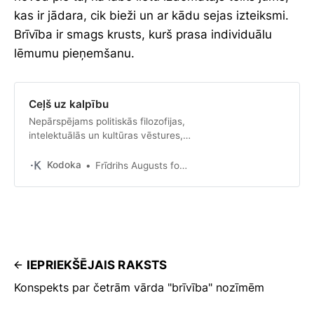
kas ir jādara, cik bieži un ar kādu sejas izteiksmi.
Brīvība ir smags krusts, kurš prasa individuālu
lēmumu pieņemšanu.
Ceļš uz kalpību
Nepārspējams politiskās filozofijas,
intelektuālās un kultūras vēstures,
kā arī ekonomikas klasikas darbs
Ceļš uz kalpību jau gandrīz
Kodoka
Frīdrihs Augusts fon Hajeks
astoņdesmit gadu iedvesmo un
dusmo politiķus, pētniekus un
lasītājus. Pirmoreiz publicēts 1944.
gadā, kad Eleanora…
IEPRIEKŠĒJAIS RAKSTS
Konspekts par četrām vārda "brīvība" nozīmēm