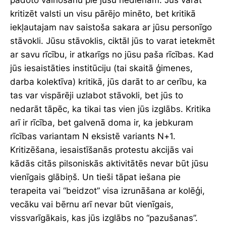
kritizēt valsti un visu pārējo minēto, bet kritikā
iekļautajam nav saistoša sakara ar jūsu personīgo
stāvokli. Jūsu stāvoklis, ciktāl jūs to varat ietekmēt
ar savu rīcību, ir atkarīgs no jūsu paša rīcības. Kad
jūs iesaistāties institūciju (tai skaitā ģimenes,
darba kolektīva) kritikā, jūs darāt to ar cerību, ka
tas var vispārēji uzlabot stāvokli, bet jūs to
nedarāt tāpēc, ka tikai tas vien jūs izglābs. Kritika
arī ir rīcība, bet galvenā doma ir, ka jebkuram
rīcības variantam N eksistē variants N+1.
Kritizēšana, iesaistīšanās protestu akcijās vai
kādās citās pilsoniskās aktivitātēs nevar būt jūsu
vienīgais glābiņš. Un tieši tāpat iešana pie
terapeita vai “beidzot” visa izrunāšana ar kolēģi,
vecāku vai bērnu arī nevar būt vienīgais,
vissvarīgākais, kas jūs izglābs no “pazušanas”.