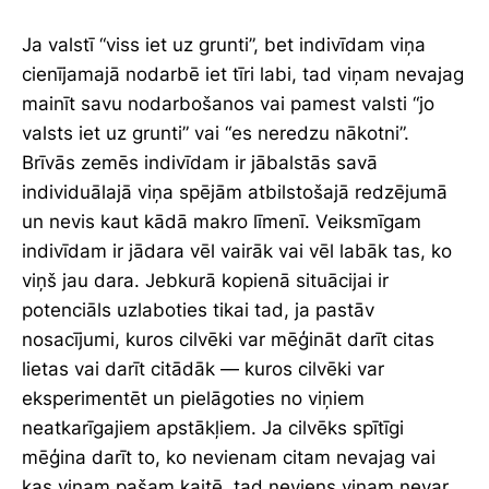
Ja valstī “viss iet uz grunti”, bet indivīdam viņa
cienījamajā nodarbē iet tīri labi, tad viņam nevajag
mainīt savu nodarbošanos vai pamest valsti “jo
valsts iet uz grunti” vai “es neredzu nākotni”.
Brīvās zemēs indivīdam ir jābalstās savā
individuālajā viņa spējām atbilstošajā redzējumā
un nevis kaut kādā makro līmenī. Veiksmīgam
indivīdam ir jādara vēl vairāk vai vēl labāk tas, ko
viņš jau dara. Jebkurā kopienā situācijai ir
potenciāls uzlaboties tikai tad, ja pastāv
nosacījumi, kuros cilvēki var mēģināt darīt citas
lietas vai darīt citādāk — kuros cilvēki var
eksperimentēt un pielāgoties no viņiem
neatkarīgajiem apstākļiem. Ja cilvēks spītīgi
mēģina darīt to, ko nevienam citam nevajag vai
kas viņam pašam kaitē, tad neviens viņam nevar