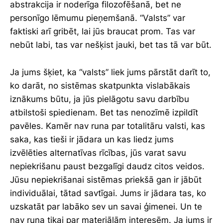
abstrakcija ir noderīga filozofēšanā, bet ne
personīgo lēmumu pieņemšanā. “Valsts” var
faktiski arī gribēt, lai jūs braucat prom. Tas var
nebūt labi, tas var nešķist jauki, bet tas tā var būt.
Ja jums šķiet, ka “valsts” liek jums pārstāt darīt to,
ko darāt, no sistēmas skatpunkta vislabākais
iznākums būtu, ja jūs pielāgotu savu darbību
atbilstoši spiedienam. Bet tas nenozīmē izpildīt
pavēles. Kamēr nav runa par totalitāru valsti, kas
saka, kas tieši ir jādara un kas liedz jums
izvēlēties alternatīvas rīcības, jūs varat savu
nepiekrišanu paust bezgalīgi daudz citos veidos.
Jūsu nepiekrišanai sistēmas priekšā gan ir jābūt
individuālai, tātad savtīgai. Jums ir jādara tas, ko
uzskatāt par labāko sev un savai ģimenei. Un te
nav runa tikai par materiālām interesēm. Ja jums ir