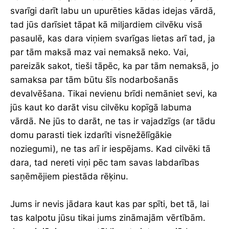
svarīgi darīt labu un upurēties kādas idejas vārdā,
tad jūs darīsiet tāpat kā miljardiem cilvēku visā
pasaulē, kas dara viņiem svarīgas lietas arī tad, ja
par tām maksā maz vai nemaksā neko. Vai,
pareizāk sakot, tieši tāpēc, ka par tām nemaksā, jo
samaksa par tām būtu šīs nodarbošanās
devalvēšana. Tikai nevienu brīdi nemāniet sevi, ka
jūs kaut ko darāt visu cilvēku kopīgā labuma
vārdā. Ne jūs to darāt, ne tas ir vajadzīgs (ar tādu
domu parasti tiek izdarīti visnežēlīgākie
noziegumi), ne tas arī ir iespējams. Kad cilvēki tā
dara, tad nereti viņi pēc tam savas labdarības
saņēmējiem piestāda rēķinu.
Jums ir nevis jādara kaut kas par spīti, bet tā, lai
tas kalpotu jūsu tikai jums zināmajām vērtībām.