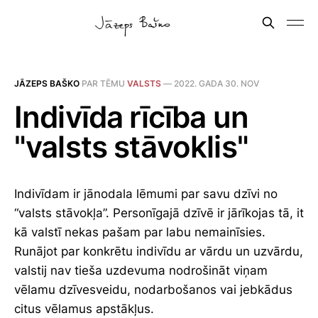
JĀZEPS BAŠKO
PAR TĒMU
VALSTS
—
2022. GADA 30. NOV
Indivīda rīcība un
"valsts stāvoklis"
Indivīdam ir jānodala lēmumi par savu dzīvi no
“valsts stāvokļa”. Personīgajā dzīvē ir jārīkojas tā, it
kā valstī nekas pašam par labu nemainīsies.
Runājot par konkrētu indivīdu ar vārdu un uzvārdu,
valstij nav tieša uzdevuma nodrošināt viņam
vēlamu dzīvesveidu, nodarbošanos vai jebkādus
citus vēlamus apstākļus.