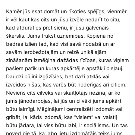
Kamēr jūs esat domāt un rīkoties spējīgs, vienmēr
ir vēl kaut kas cits un jūsu izvēle nedarīt to citu,
kad atduraties pret sienu, ir jūsu galvenais
šķērslis. Jums trūkst uzņēmības. Kopiena no
bedres izlien tad, kad visi savā nodabā un ar
savām ierobežotajām un reizē unikālajām
zināšanām izmēģina dažādas rīcības, kuras viņiem
pašiem patīk un kuras apkārtējie apstākļi pieļauj.
Daudzi pūliņi izgāzīsies, bet daži atklās vai
izveidos nišas, kas varēs būt noderīgas arī citiem.
Neviens cits cilvēks vai skaitļotājs nezina, ar ko
jums jānodarbojas, lai jūs un cilvēki jums apkārt
būtu laimīgi. Mēģinājumi centralizēti izdomāt vai
gribēt, lai kāds izdomā, kas “visiem” vai valstij
būtu jādara, lai viss būtu labi, ir sociālisms. Un tas
noved pie tā, ka labo lietu izdomātājs teiks jums,