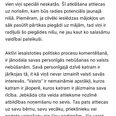
vien viņi speciāli neskatās. Šī atklāšana attiecas
uz norisēm, kam būs radies potenciāls jaunajā
nišā. Piemēram, ja cilvēki ieslēdzas mājokļos un
sāk pasūtīt pārtikas piegādi uz mājām, tad viņi ir
radījuši šo piegādes nišu, ne jau kaut ko salasāmu
valdībai pateikuši.
Aktīvi iesaistoties politisko procesu komentēšanā,
ir jānodala savas personīgās nebūšanas no valsts
nebūšanām. Savā personīgajā dzīvē katram ir
jārīkojas tā, it kā viņš nevar izmainīt valsti savās
interesēs. “Valsts” ir nemaināmie apstākļi, kuros
katram ir jāoperē, kuros katram ir jāizmaina sava
rīcība. Jebkāda cita veida attieksme nozīmē
atbildības noņemšanu no sevis. Tas pats attiecas
uz savu bērnu, savu vecāku, priekšnieku vai
padoto vainošanu pie jūsu nedienām. Jūs varat