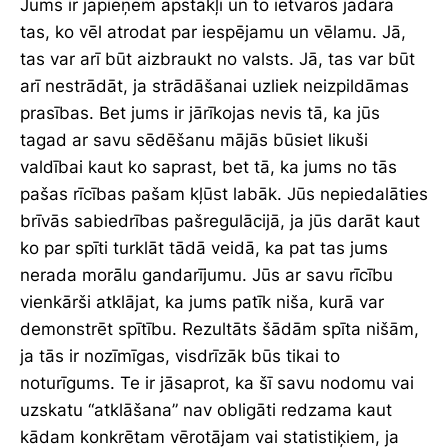
Jums ir jāpieņem apstākļi un to ietvaros jādara
tas, ko vēl atrodat par iespējamu un vēlamu. Jā,
tas var arī būt aizbraukt no valsts. Jā, tas var būt
arī nestrādāt, ja strādāšanai uzliek neizpildāmas
prasības. Bet jums ir jārīkojas nevis tā, ka jūs
tagad ar savu sēdēšanu mājās būsiet likuši
valdībai kaut ko saprast, bet tā, ka jums no tās
pašas rīcības pašam kļūst labāk. Jūs nepiedalāties
brīvās sabiedrības pašregulācijā, ja jūs darāt kaut
ko par spīti turklāt tādā veidā, ka pat tas jums
nerada morālu gandarījumu. Jūs ar savu rīcību
vienkārši atklājat, ka jums patīk niša, kurā var
demonstrēt spītību. Rezultāts šādām spīta nišām,
ja tās ir nozīmīgas, visdrīzāk būs tikai to
noturīgums. Te ir jāsaprot, ka šī savu nodomu vai
uzskatu “atklāšana” nav obligāti redzama kaut
kādam konkrētam vērotājam vai statistiķiem, ja