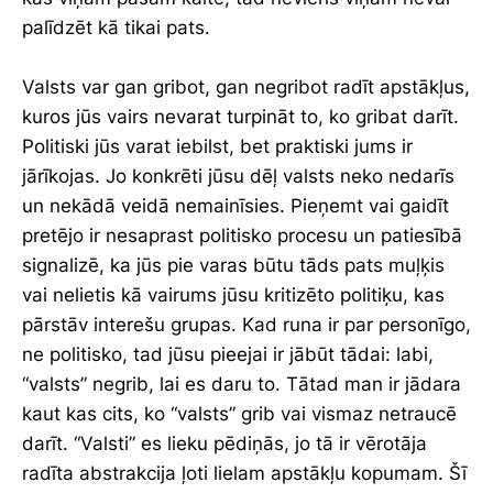
palīdzēt kā tikai pats.
Valsts var gan gribot, gan negribot radīt apstākļus,
kuros jūs vairs nevarat turpināt to, ko gribat darīt.
Politiski jūs varat iebilst, bet praktiski jums ir
jārīkojas. Jo konkrēti jūsu dēļ valsts neko nedarīs
un nekādā veidā nemainīsies. Pieņemt vai gaidīt
pretējo ir nesaprast politisko procesu un patiesībā
signalizē, ka jūs pie varas būtu tāds pats muļķis
vai nelietis kā vairums jūsu kritizēto politiķu, kas
pārstāv interešu grupas. Kad runa ir par personīgo,
ne politisko, tad jūsu pieejai ir jābūt tādai: labi,
“valsts” negrib, lai es daru to. Tātad man ir jādara
kaut kas cits, ko “valsts” grib vai vismaz netraucē
darīt. “Valsti” es lieku pēdiņās, jo tā ir vērotāja
radīta abstrakcija ļoti lielam apstākļu kopumam. Šī