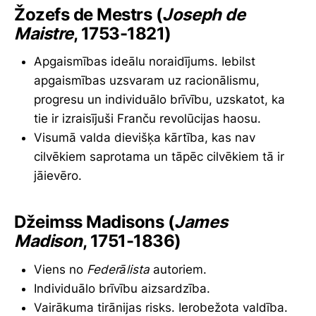
Žozefs de Mestrs (
Joseph de
Maistre
, 1753-1821)
Apgaismības ideālu noraidījums. Iebilst
apgaismības uzsvaram uz racionālismu,
progresu un individuālo brīvību, uzskatot, ka
tie ir izraisījuši Franču revolūcijas haosu.
Visumā valda dievišķa kārtība, kas nav
cilvēkiem saprotama un tāpēc cilvēkiem tā ir
jāievēro.
Džeimss Madisons (
James
Madison
, 1751-1836)
Viens no
Federālista
autoriem.
Individuālo brīvību aizsardzība.
Vairākuma tirānijas risks. Ierobežota valdība.