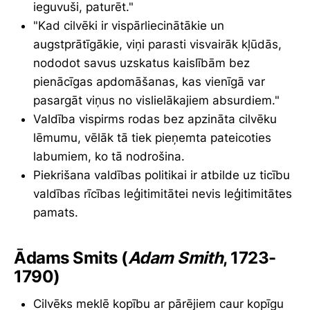
ieguvuši, paturēt."
"Kad cilvēki ir vispārliecinātākie un
augstprātīgākie, viņi parasti visvairāk kļūdās,
nododot savus uzskatus kaislībām bez
pienācīgas apdomāšanas, kas vienīgā var
pasargāt viņus no vislielākajiem absurdiem."
Valdība vispirms rodas bez apzināta cilvēku
lēmumu, vēlāk tā tiek pieņemta pateicoties
labumiem, ko tā nodrošina.
Piekrišana valdības politikai ir atbilde uz ticību
valdības rīcības leģitimitātei nevis leģitimitātes
pamats.
Ādams Smits (
Adam Smith
, 1723-
1790)
Cilvēks meklē kopību ar pārējiem caur kopīgu