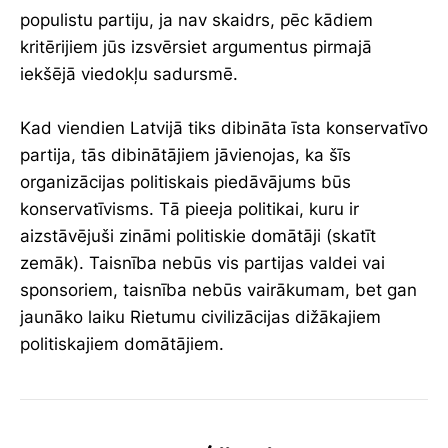
populistu partiju, ja nav skaidrs, pēc kādiem
kritērijiem jūs izsvērsiet argumentus pirmajā
iekšējā viedokļu sadursmē.
Kad viendien Latvijā tiks dibināta īsta konservatīvo
partija, tās dibinātājiem jāvienojas, ka šīs
organizācijas politiskais piedāvājums būs
konservatīvisms. Tā pieeja politikai, kuru ir
aizstāvējuši zināmi politiskie domātāji (skatīt
zemāk). Taisnība nebūs vis partijas valdei vai
sponsoriem, taisnība nebūs vairākumam, bet gan
jaunāko laiku Rietumu civilizācijas dižākajiem
politiskajiem domātājiem.