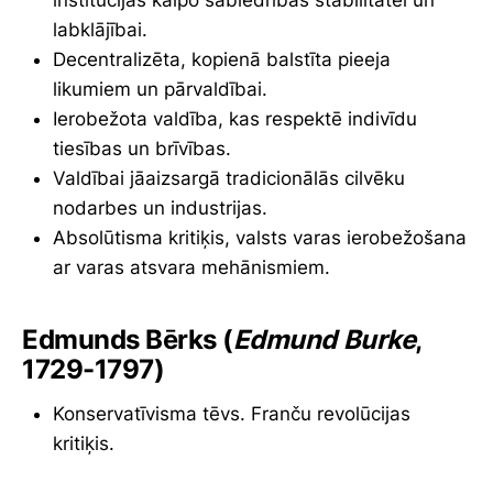
institūcijas kalpo sabiedrības stabilitātei un
labklājībai.
Decentralizēta, kopienā balstīta pieeja
likumiem un pārvaldībai.
Ierobežota valdība, kas respektē indivīdu
tiesības un brīvības.
Valdībai jāaizsargā tradicionālās cilvēku
nodarbes un industrijas.
Absolūtisma kritiķis, valsts varas ierobežošana
ar varas atsvara mehānismiem.
Edmunds Bērks (
Edmund Burke
,
1729-1797)
Konservatīvisma tēvs. Franču revolūcijas
kritiķis.