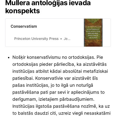
Mullera antoloģijas ievada
konspekts
Conservatism
Princeton University Press
Jerry Z. Muller
Nošķir konservatīvismu no ortodoksijas. Pie
ortodoksijas pieder pārliecība, ka aizstāvētās
institūcijas atbilst kādai absolūtai metafiziskai
patiesībai. Konservatīvie var aizstāvēt šīs
pašas institūcijas, jo to ilgā un noturīgā
pastāvēšana pati par sevi ir apliecinājums to
derīgumam, izietajiem pārbaudījumiem.
Institūcijas ilgstoša pastāvēšana nozīmē, ka uz
to balstās daudzi citi, uzreiz viegli nesaskatāmi