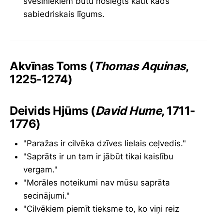
svešiniekiem būtu noslēgts kaut kāds
sabiedriskais līgums.
Akvīnas Toms (
Thomas Aquinas
,
1225-1274)
Deivids Hjūms (
David Hume
, 1711-
1776)
"Paražas ir cilvēka dzīves lielais ceļvedis."
"Saprāts ir un tam ir jābūt tikai kaislību
vergam."
"Morāles noteikumi nav mūsu saprāta
secinājumi."
"Cilvēkiem piemīt tieksme to, ko viņi reiz