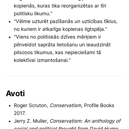
kopienās, kuras tika reorganizētas ar tīri
politisku likumu."
"Vēlme uzturēt pazīšanās un uzticības tīklus,
no kuriem ir atkarīga kopienas ilgtspēja."
"Viens no politiskās dzīves mērķiem ir
pilnveidot saprāta lietošanu un ieaudzināt
pilsoņos tikumus, kas nepieciešami tā
kolektīvai izmantošanai."
Avoti
Roger Scruton,
Conservatism
, Profile Books
2017.
Jerry Z. Muller,
Conservatism: An anthology of
social and political thought from David Hume