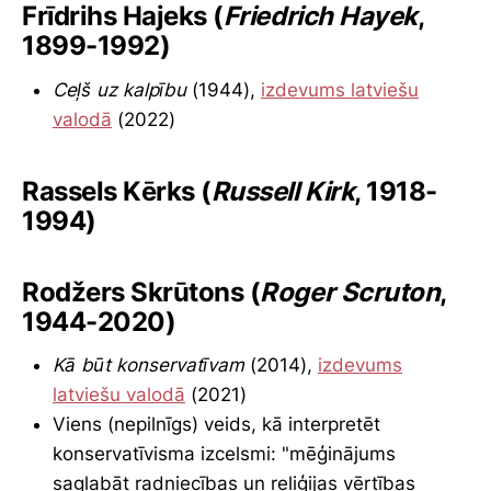
Frīdrihs Hajeks (
Friedrich Hayek
,
1899-1992)
Ceļš uz kalpību
(1944),
izdevums latviešu
valodā
(2022)
Rassels Kērks (
Russell Kirk
, 1918-
1994)
Rodžers Skrūtons (
Roger Scruton
,
1944-2020)
Kā būt konservatīvam
(2014),
izdevums
latviešu valodā
(2021)
Viens (nepilnīgs) veids, kā interpretēt
konservatīvisma izcelsmi: "mēģinājums
saglabāt radniecības un reliģijas vērtības