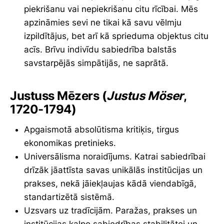
piekrišanu vai nepiekrišanu citu rīcībai. Mēs
apzināmies sevi ne tikai kā savu vēlmju
izpildītājus, bet arī kā sprieduma objektus citu
acīs. Brīvu indivīdu sabiedrība balstās
savstarpējās simpātijās, ne saprātā.
Justuss Mēzers (
Justus Möser
,
1720-1794)
Apgaismotā absolūtisma kritiķis, tirgus
ekonomikas pretinieks.
Universālisma noraidījums. Katrai sabiedrībai
drīzāk jāattīsta savas unikālās institūcijas un
prakses, nekā jāiekļaujas kādā viendabīgā,
standartizētā sistēmā.
Uzsvars uz tradīcijām. Paražas, prakses un