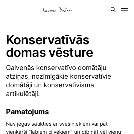
Konservatīvās
domas vēsture
Galvenās konservatīvo domātāju
atziņas, nozīmīgākie konservatīvie
domātāji un konservatīvisma
artikulētāji.
Pamatojums
Nav jēgas satikties ar svešiniekiem vai pat
vienkārši "labiem cilvēkiem" un dibināt vēl vienu