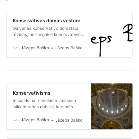
Konservatīvās domas vēsture
Galvenās konservatīvo domātāju
atziņas, nozīmīgākie konservatīvie
domātāji un konservatīvisma
artikulētāji.
Jāzeps Baško
Jāzeps Baško
Konservatīvisms
Iespaids par senākiem labākiem
laikiem rodas dabiski, kad mēs
augstāk vērtējam un tāpēc
atminamies labāko no aizgājušā,
Jāzeps Baško
Jāzeps Baško
bet aizmirstībai nododam pārējo.