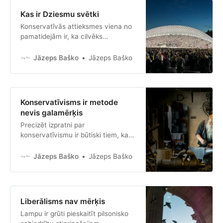
Kas ir Dziesmu svētki
Konservatīvās attieksmes viena no
pamatidejām ir, ka cilvēks
nepiedzimst tukšumā. Cilvēks
piedzimst savu priekšgājēju radītā
Jāzeps Baško
Jāzeps Baško
pasaulē un dažas izvēles viņam
vienkārši nav dotas, jo tās ir jau
izdarītas pirms viņa.
Konservatīvisms ir metode
nevis galamērķis
Precizēt izpratni par
konservatīvismu ir būtiski tiem, kas
gatavojas veidot konservatīvu
partiju vai kas grib saprast gaidāmo,
Jāzeps Baško
Jāzeps Baško
ja balsos par tādu partiju (ja būtu
tāda).
Liberālisms nav mērķis
Lampu ir grūti pieskaitīt pilsonisko