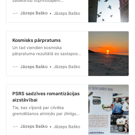
sabiedrību stiprinošajiem
pasākumiem, jo tā noliedz to, ka
eksistē sarunu rezultātā risināmas,
Jāzeps Baško
Jāzeps Baško
bet asas un pamatotas
domstarpības starp jauno mērķu
plurālismu un veco līdzekļu
plurālismu.
Kosmisks pārpratums
Un tad viendien kosmiska
pārpratuma rezultātā es sastapos
ar cilvēku, kurš nav pavadījis dzīvi
bumbulējot, bet ir nepārtraukti pa to
Jāzeps Baško
Jāzeps Baško
sities. Satiku cilvēku, kas ir
neskaitāmām netaisnībām spītējot
kārtojis un plānojis mazo pasauli ap
sevi, sekojot mazajām receptēm,
PSRS sadzīves romantizācijas
kuru absolūto patiesumu viņš nav
aizstāvībai
m…
Tie, kas vīpsnā par cilvēka
gremdēšanos atmiņās par zīmīgu
atribūtiku no viņa bērnības, viņa
paša vai vecāku jaunības, jo tās
Jāzeps Baško
Jāzeps Baško
aizvadītas noziedzīgā politiskajā