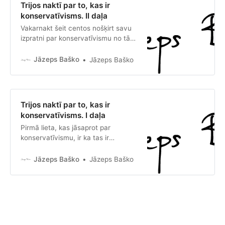
Trijos naktī par to, kas ir
kā konservatīvie ar savu pieeju…
konservatīvisms. II daļa
Vakarnakt šeit centos nošķirt savu
izpratni par konservatīvismu no tās,
ko kāds komentāros nosauca par
“klasisko izpratni”, proti, “saglabāt
Jāzeps Baško
Jāzeps Baško
esošo, [..] pretoties pārmaiņām”. Šo
“klasisko izpratni” es jau pieskaitu
pie ideoloģijas, jo tā ir ideja, kas
neko nepastāsta par to, kā lietas ir,
Trijos naktī par to, kas ir
bet ir pri…
konservatīvisms. I daļa
Pirmā lieta, kas jāsaprot par
konservatīvismu, ir ka tas ir
mēģinājums norādīt uz lietu patieso
dabu. Šī lietu daba izpaužas
Jāzeps Baško
Jāzeps Baško
neatkarīgi no tā, vai šo dabu kāds
artikulē, vai ne. Gravitācija strādā
arī tajās kopienās, kur tā nav
izteikta fizikas likumos.
Konservatīvisms, par kuru te runāju,
nav kā ba…