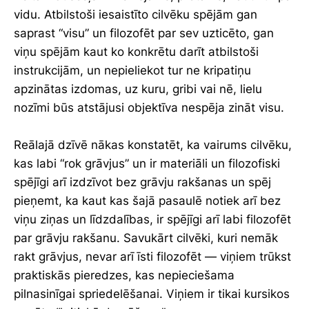
vidu. Atbilstoši iesaistīto cilvēku spējām gan
saprast “visu” un filozofēt par sev uzticēto, gan
viņu spējām kaut ko konkrētu darīt atbilstoši
instrukcijām, un nepieliekot tur ne kripatiņu
apzinātas izdomas, uz kuru, gribi vai nē, lielu
nozīmi būs atstājusi objektīva nespēja zināt visu.
Reālajā dzīvē nākas konstatēt, ka vairums cilvēku,
kas labi “rok grāvjus” un ir materiāli un filozofiski
spējīgi arī izdzīvot bez grāvju rakšanas un spēj
pieņemt, ka kaut kas šajā pasaulē notiek arī bez
viņu ziņas un līdzdalības, ir spējīgi arī labi filozofēt
par grāvju rakšanu. Savukārt cilvēki, kuri nemāk
rakt grāvjus, nevar arī īsti filozofēt — viņiem trūkst
praktiskās pieredzes, kas nepieciešama
pilnasinīgai spriedelēšanai. Viņiem ir tikai kursikos