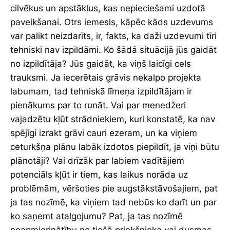
cilvēkus un apstākļus, kas nepieciešami uzdotā
paveikšanai. Otrs iemesls, kāpēc kāds uzdevums
var palikt neizdarīts, ir, fakts, ka daži uzdevumi tīri
tehniski nav izpildāmi. Ko šādā situācijā jūs gaidāt
no izpildītāja? Jūs gaidāt, ka viņš laicīgi cels
trauksmi. Ja iecerētais grāvis nekalpo projekta
labumam, tad tehniskā līmeņa izpildītājam ir
pienākums par to runāt. Vai par menedžeri
vajadzētu kļūt strādniekiem, kuri konstatē, ka nav
spējīgi izrakt grāvi cauri ezeram, un ka viņiem
ceturkšņa plānu labāk izdotos piepildīt, ja viņi būtu
plānotāji? Vai drīzāk par labiem vadītājiem
potenciāls kļūt ir tiem, kas laikus norāda uz
problēmām, vēršoties pie augstākstāvošajiem, pat
ja tas nozīmē, ka viņiem tad nebūs ko darīt un par
ko saņemt atalgojumu? Pat, ja tas nozīmē