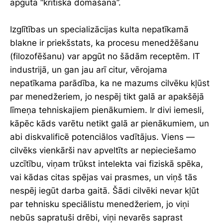
apgūta “kritiskā domāšana”.
Izglītības un specializācijas kulta nepatīkamā
blakne ir priekšstats, ka procesu menedžēšanu
(filozofēšanu) var apgūt no šādām receptēm. IT
industrijā, un gan jau arī citur, vērojama
nepatīkama parādība, ka ne mazums cilvēku kļūst
par menedžeriem, jo nespēj tikt galā ar apakšējā
līmeņa tehniskajiem pienākumiem. Ir divi iemesli,
kāpēc kāds varētu netikt galā ar pienākumiem, un
abi diskvalificē potenciālos vadītājus. Viens —
cilvēks vienkārši nav apveltīts ar nepieciešamo
uzcītību, viņam trūkst intelekta vai fiziskā spēka,
vai kādas citas spējas vai prasmes, un viņš tās
nespēj iegūt darba gaitā. Šādi cilvēki nevar kļūt
par tehnisku speciālistu menedžeriem, jo viņi
nebūs sapratuši drēbi, viņi nevarēs saprast