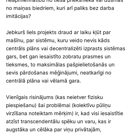
neapmierinātību no tiešā priekšnieka vai dusmas
no maiņas biedriem, kuri arī paliks bez darba
imitācijas?
Jebkurš liels projekts draud ar laiku kļūt par
mašīnu, par sistēmu, kuru veido nevis kāds
centrāls plāns vai decentralizēti izprasts sistēmas
gars, bet gan iesaistīto zobratu prasmes un
tieksmes, to maksimālas pašpielietošanās un
sevis pārdošanas mēģinājumi, neatkarīgi no
centrālā plāna vai vēlamā gara.
Vienīgais risinājums (kas neietver fizisku
piespiešanu) šai problēmai (kolektīvu pūliņu
virzīšana noteiktam mērķim) ir, kad visi iesaistītie
atzīst transcendentālu spēku un varu, kas ir
augstāka un cēlāka par viņu privātajām,