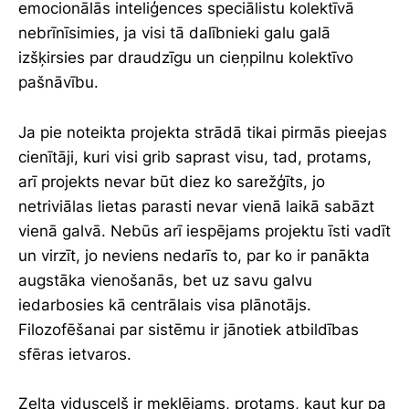
emocionālās inteliģences speciālistu kolektīvā
nebrīnīsimies, ja visi tā dalībnieki galu galā
izšķirsies par draudzīgu un cieņpilnu kolektīvo
pašnāvību.
Ja pie noteikta projekta strādā tikai pirmās pieejas
cienītāji, kuri visi grib saprast visu, tad, protams,
arī projekts nevar būt diez ko sarežģīts, jo
netriviālas lietas parasti nevar vienā laikā sabāzt
vienā galvā. Nebūs arī iespējams projektu īsti vadīt
un virzīt, jo neviens nedarīs to, par ko ir panākta
augstāka vienošanās, bet uz savu galvu
iedarbosies kā centrālais visa plānotājs.
Filozofēšanai par sistēmu ir jānotiek atbildības
sfēras ietvaros.
Zelta vidusceļš ir meklējams, protams, kaut kur pa