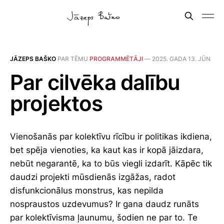
JĀZEPS BAŠKO
PAR TĒMU
PROGRAMMĒTĀJI
—
2025. GADA 13. JŪN
Par cilvēka dalību
projektos
Vienošanās par kolektīvu rīcību ir politikas ikdiena,
bet spēja vienoties, ka kaut kas ir kopā jāizdara,
nebūt negarantē, ka to būs viegli izdarīt. Kāpēc tik
daudzi projekti mūsdienās izgāžas, radot
disfunkcionālus monstrus, kas nepilda
nospraustos uzdevumus? Ir gana daudz runāts
par kolektīvisma ļaunumu, šodien ne par to. Te