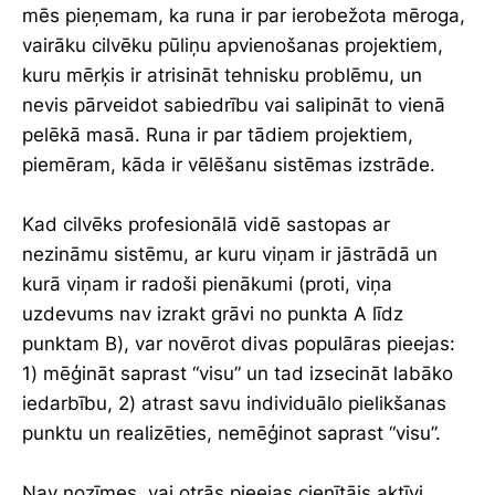
mēs pieņemam, ka runa ir par ierobežota mēroga,
vairāku cilvēku pūliņu apvienošanas projektiem,
kuru mērķis ir atrisināt tehnisku problēmu, un
nevis pārveidot sabiedrību vai salipināt to vienā
pelēkā masā. Runa ir par tādiem projektiem,
piemēram, kāda ir vēlēšanu sistēmas izstrāde.
Kad cilvēks profesionālā vidē sastopas ar
nezināmu sistēmu, ar kuru viņam ir jāstrādā un
kurā viņam ir radoši pienākumi (proti, viņa
uzdevums nav izrakt grāvi no punkta A līdz
punktam B), var novērot divas populāras pieejas:
1) mēģināt saprast “visu” un tad izsecināt labāko
iedarbību, 2) atrast savu individuālo pielikšanas
punktu un realizēties, nemēģinot saprast “visu”.
Nav nozīmes, vai otrās pieejas cienītājs aktīvi