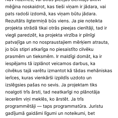
mēģina noskaidrot, kas tieši viņam ir jādara, vai
pats radoši izdomā, kas viņam būtu jādara.
Rezultāts ilgtermiņā būs viens. Ja pie noteikta
projekta strādā tikai otrās pieejas cienītāji, tad ir
viegli paredzēt, ka projekta virzība ir pilnīgi
patvaļīga un no nospraustajiem mērķiem atrauta,
jo būs stipri atkarīga no piesaistīto cilvēku
prasmēm un tieksmēm. Ir maldīgi domāt, ka ir
iespējams tā izplānot veicamos darbus, ka
cilvēkus tajā varētu izmantot kā tādas mehāniskas
ierīces, kuras vienkārši izpildīs uzdoto un
izslēgsies pašas no sevis. Ja projektam tiks
noalgoti trīs ārsti, tad neatkarīgi no plānotāja
iecerēm viņi meklēs, ko ārstēt. Ja trīs
programmētāji — taps programmatūra. Juristu
gadījumā gaidāmi līgumi un noteikumi, bet