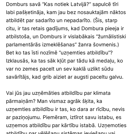
Domburs savā “Kas notiek Latvijā?” sapulcē tīri
labi pašķetināja, kam jau bez nosauktajām nāktos
atbildēt par sadarīto un nepadarīto. (Šis, starp
citu, ir tas retais gadījums, kad Dombura pieeja ir
atbilstoša, un Domburs ir vislabākais “žurnālistiski
parlamentārās izmeklēšanas” žanra šovmenis.)
Bet ko tas īsti nozīmē “uzņemties atbildību”?
Izklausās, ka tas sāk kļūt par tādu kā medaļu, ko
var no zemes pacelt un sev kaklā uzlikt sūdu
savārītājs, kad grib aiziet ar augsti paceltu galvu.
Vai jūs jau uzņēmāties atbildību par klimata
pārmaiņām? Man vismaz agrāk šķita, ka
uzņemties atbildību ir tas, ko dara ar rīcību, nevis
ar paziņojumu. Piemēram, iztīrot savu istabu, es
uzņemos atbildību par kārtību istabā. Uzņemoties
atbildību par vēlēšanu sistēmas ieviešanu vai