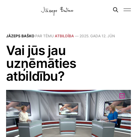
JĀZEPS BAŠKO
PAR TĒMU
ATBILDĪBA
—
2025. GADA 12. JŪN
Vai jūs jau
uzņēmāties
atbildību?