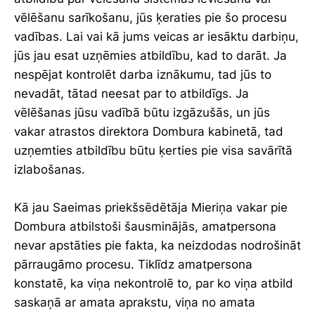
vēlēšanu sarīkošanu, jūs ķeraties pie šo procesu
vadības. Lai vai kā jums veicas ar iesāktu darbiņu,
jūs jau esat uzņēmies atbildību, kad to darāt. Ja
nespējat kontrolēt darba iznākumu, tad jūs to
nevadāt, tātad neesat par to atbildīgs. Ja
vēlēšanas jūsu vadībā būtu izgāzušās, un jūs
vakar atrastos direktora Dombura kabinetā, tad
uzņemties atbildību būtu ķerties pie visa savārītā
izlabošanas.
Kā jau Saeimas priekšsēdētāja Mieriņa vakar pie
Dombura atbilstoši šausminājās, amatpersona
nevar apstāties pie fakta, ka neizdodas nodrošināt
pārraugāmo procesu. Tiklīdz amatpersona
konstatē, ka viņa nekontrolē to, par ko viņa atbild
saskaņā ar amata aprakstu, viņa no amata