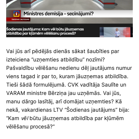
Vai jūs arī pēdējās dienās sākat šaubīties par
izteiciena “uzņemties atbildību” nozīmi?
Pašvaldību vēlēšanu nedienu dēļ jautājums numur
viens tagad ir par to, kuram jāuzņemas atbildība.
Tieši šādā formulējumā. CVK vadītāja Saulīte un
VARAM ministre Bērziņa jau uzņēmās. Vai jūs,
manu dārgo lasītāj, arī domājat uzņemties? Kā
nekā, vakardienas LTV “Šodienas jautājums” bija:
“Kam
vēl
būtu jāuzņemas atbildība par kļūmēm
vēlēšanu procesā?”