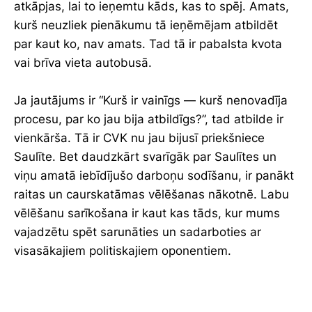
atkāpjas, lai to ieņemtu kāds, kas to spēj. Amats,
kurš neuzliek pienākumu tā ieņēmējam atbildēt
par kaut ko, nav amats. Tad tā ir pabalsta kvota
vai brīva vieta autobusā.
Ja jautājums ir “Kurš ir vainīgs — kurš nenovadīja
procesu, par ko jau bija atbildīgs?”, tad atbilde ir
vienkārša. Tā ir CVK nu jau bijusī priekšniece
Saulīte. Bet daudzkārt svarīgāk par Saulītes un
viņu amatā iebīdījušo darboņu sodīšanu, ir panākt
raitas un caurskatāmas vēlēšanas nākotnē. Labu
vēlēšanu sarīkošana ir kaut kas tāds, kur mums
vajadzētu spēt sarunāties un sadarboties ar
visasākajiem politiskajiem oponentiem.