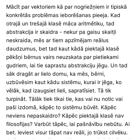
Mācīt par vektoriem kā par nogriežņiem ir tipiskā
konkrētās problēmas ieborēšanas pieeja. Kad
otrajā un trešajā klasē māca aritmētiku, tad
abstrakcija ir skaidra - nekur pa gaisu skaitļi
neskraida, mēs ar tiem apzīmējam reālus
daudzumus, bet tad kaut kādā piektajā klasē
pēkšņi bērnus vairs neuzskata par pietiekami
gudriem, lai tie saprastu abstrakciju jēgu. Un tad
sāk dragāt ar lielo domu, ka mēs, bērni,
uzbūvēsim kaut kādu sistēmu, kurai ir jēga, ko
vēlāk, kad izaugsiet lieli, sapratīsiet. Tā tik
turpināt. Tālāk tiek tikai tie, kas vai nu notic vai
paši izdomā, kāpēc to sistēmu būvēt. Kāpēc
neviens nepaskaidro? Kāpēc piektajā klasē nav
filosofijas? Varbūt tāpēc, lai pašnāvību nebūtu. Ai
bet. Ieviest visur tāpat nav reāli, jo trūkst cilvēku.