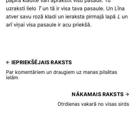
papīra kladītē vari aprakstīt visu pasauli. Tu
uzraksti lielo
T
un tā ir visa tava pasaule. Un Līna
atver savu rozā kladi un ieraksta pirmajā lapā
L
un
arī viņai visa pasaule ir acu priekšā.
IEPRIEKŠĒJAIS RAKSTS
Par komentāriem un draugiem uz manas pilsētas
ielām
NĀKAMAIS RAKSTS
Otrdienas vakarā no visas sirds