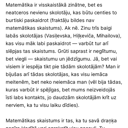
Matemātika ir visskaistākā zinātne, bet es
neatceros nevienu skolotāju, kas būtu centies to
burtiski paskaidrot (fraktāļu bildes nav
matemātikas skaistums). Ak nē. Zinu trīs baigi
labās skolotājas (Vasiļevska, Hiļķeviča, Mihailova),
kas visu māk labi paskaidrot — varbūt tur arī
slēpjas tas skaistums. Grūti saprast ir neglītumu,
bet viegli — skaistumu un jēdzīgumu. Jā, bet vai
visiem ir iespēja tikt pie tādām skolotājām? Man ir
bijušas arī tādas skolotājas, kas visu iemāca
meitenēm, bet neko neiemāca man (vēl bija tādas,
kuras varbūt ir spējīgas, bet mums neizveidojās
īsti labs kontakts, jo daudzām skolotājām krīt uz
nerviem, ka tu visu laiku dīdies).
Matemātikas skaistums ir tas, ka tu savā draņķa