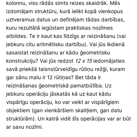
kolonnu, viss rādās simts reizes skaidrāk. Mēs
izdomājam struktūru, kurā ielikt kopā vienkopus
uztveramus datus un definējam tādas darbības,
kuru rezultātā iegūstam praktiskas nozīmes
atbildes. Te ir kaut kas līdzīgs ar reizināšanu (vai
jebkuru citu aritmētisku darbību). Vai jūs ikdienā
sasaistat reizināšanu ar kādu ģeometrisku
konstrukciju? Vai jūs redzot
12 x 15
iedomājaties
savā priekšā taisnstūrveidīgu rūtiņu režģi, kuram
gar sānu malu ir 12 rūtiņas? Bet tāda ir
reizināšanas ģeometriskā pamatbūtība. Uz
jebkuru operāciju jāskatās kā uz kaut kādu
vispārīgu operāciju, ko var veikt ar vispārīgiem
objektiem (gan vienkāršiem skaitļiem, gan datu
struktūrām). Un katrā vidē šīs operācijas var ar būt
ar savu nozīmi.