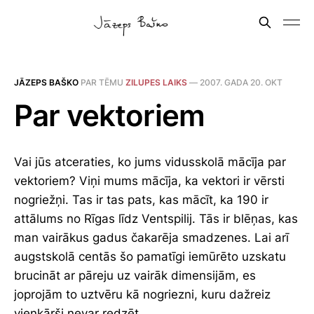
JĀZEPS BAŠKO
PAR TĒMU
ZILUPES LAIKS
—
2007. GADA 20. OKT
Par vektoriem
Vai jūs atceraties, ko jums vidusskolā mācīja par
vektoriem? Viņi mums mācīja, ka vektori ir vērsti
nogriežņi. Tas ir tas pats, kas mācīt, ka 190 ir
attālums no Rīgas līdz Ventspilij. Tās ir blēņas, kas
man vairākus gadus čakarēja smadzenes. Lai arī
augstskolā centās šo pamatīgi iemūrēto uzskatu
brucināt ar pāreju uz vairāk dimensijām, es
joprojām to uztvēru kā nogriezni, kuru dažreiz
vienkārši nevar redzēt.