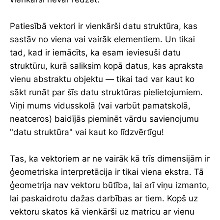
Patiesībā vektori ir vienkārši datu struktūra, kas
sastāv no viena vai vairāk elementiem. Un tikai
tad, kad ir iemācīts, ka esam ieviesuši datu
struktūru, kurā saliksim kopā datus, kas apraksta
vienu abstraktu objektu — tikai tad var kaut ko
sākt runāt par šīs datu struktūras pielietojumiem.
Viņi mums vidusskolā (vai varbūt pamatskolā,
neatceros) baidījās pieminēt vārdu savienojumu
"datu struktūra" vai kaut ko līdzvērtīgu!
Tas, ka vektoriem ar ne vairāk kā trīs dimensijām ir
ģeometriska interpretācija ir tikai viena ekstra. Tā
ģeometrija nav vektoru būtība, lai arī viņu izmanto,
lai paskaidrotu dažas darbības ar tiem. Kopš uz
vektoru skatos kā vienkārši uz matricu ar vienu