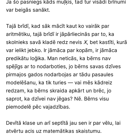
Ja šo pasniegs kāds muļķis, tad tur visādi brīnumi
var beigās sanākt.
Tajā brīdī, kad sāk mācīt kaut ko vairāk par
aritmētiku, tajā brīdī ir jāpārliecinās par to, ka
skolnieks savā kladē redz nevis
X
, bet kastīti, kurā
var ielikt jebko. Ir jāmāca par kopām, ir jāmāca
predikātu loģika. Man neticās, ka bērns nav
spējīgs ar to nodarboties, jo bērns savas dzīves
pirmajos gados nodarbojas ar tādu pasaules
modelēšanu, ka tik turies — vai mēs kādreiz
redzam, ka bērns skraida apkārt un brēc, jo
saprot, ka dzīvei nav jēgas? Nē. Bērns visu
piemodelē pēc vajadzības.
Devītā klase un arī septītā jau sen ir par vēlu, lai
atvērtu acis uz matemātikas skaistumu.