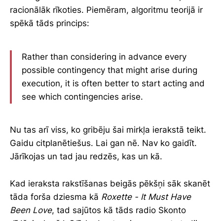
racionālāk rīkoties. Piemēram, algoritmu teorijā ir
spēkā tāds princips:
Rather than considering in advance every
possible contingency that might arise during
execution, it is often better to start acting and
see which contingencies arise.
Nu tas arī viss, ko gribēju šai mirkļa ierakstā teikt.
Gaidu citplanētiešus. Lai gan nē. Nav ko gaidīt.
Jārīkojas un tad jau redzēs, kas un kā.
Kad ieraksta rakstīšanas beigās pēkšņi sāk skanēt
tāda forša dziesma kā
Roxette - It Must Have
Been Love
, tad sajūtos kā tāds radio Skonto