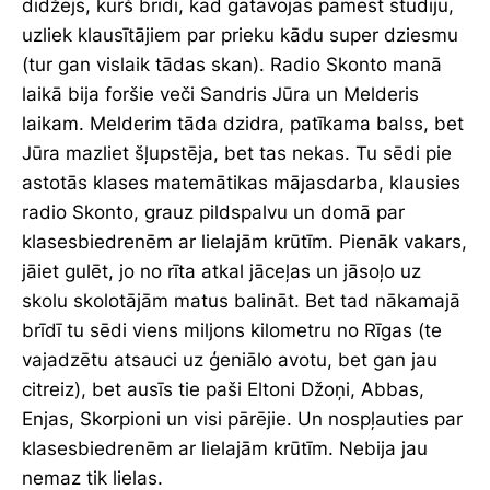
dīdžejs, kurš brīdī, kad gatavojas pamest studiju,
uzliek klausītājiem par prieku kādu super dziesmu
(tur gan vislaik tādas skan). Radio Skonto manā
laikā bija foršie veči Sandris Jūra un Melderis
laikam. Melderim tāda dzidra, patīkama balss, bet
Jūra mazliet šļupstēja, bet tas nekas. Tu sēdi pie
astotās klases matemātikas mājasdarba, klausies
radio Skonto, grauz pildspalvu un domā par
klasesbiedrenēm ar lielajām krūtīm. Pienāk vakars,
jāiet gulēt, jo no rīta atkal jāceļas un jāsoļo uz
skolu skolotājām matus balināt. Bet tad nākamajā
brīdī tu sēdi viens miljons kilometru no Rīgas (te
vajadzētu atsauci uz ģeniālo avotu, bet gan jau
citreiz), bet ausīs tie paši Eltoni Džoņi, Abbas,
Enjas, Skorpioni un visi pārējie. Un nospļauties par
klasesbiedrenēm ar lielajām krūtīm. Nebija jau
nemaz tik lielas.