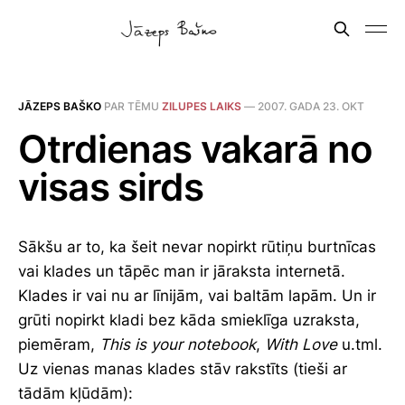
JĀZEPS BAŠKO
PAR TĒMU
ZILUPES LAIKS
—
2007. GADA 23. OKT
Otrdienas vakarā no
visas sirds
Sākšu ar to, ka šeit nevar nopirkt rūtiņu burtnīcas
vai klades un tāpēc man ir jāraksta internetā.
Klades ir vai nu ar līnijām, vai baltām lapām. Un ir
grūti nopirkt kladi bez kāda smieklīga uzraksta,
piemēram,
This is your notebook
,
With Love
u.tml.
Uz vienas manas klades stāv rakstīts (tieši ar
tādām kļūdām):