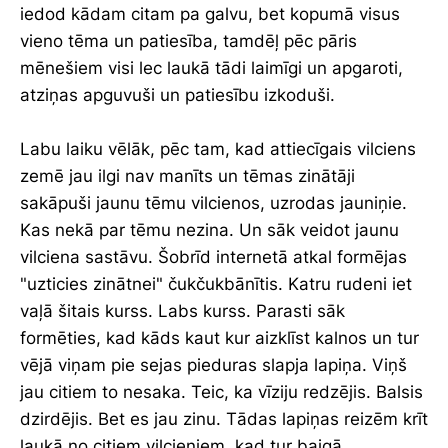
iedod kādam citam pa galvu, bet kopumā visus
vieno tēma un patiesība, tamdēļ pēc pāris
mēnešiem visi lec laukā tādi laimīgi un apgaroti,
atziņas apguvuši un patiesību izkoduši.
Labu laiku vēlāk, pēc tam, kad attiecīgais vilciens
zemē jau ilgi nav manīts un tēmas zinātāji
sakāpuši jaunu tēmu vilcienos, uzrodas jauniņie.
Kas nekā par tēmu nezina. Un sāk veidot jaunu
vilciena sastāvu. Šobrīd internetā atkal formējas
"uzticies zinātnei" čukčukbānītis. Katru rudeni iet
vaļā šitais kurss. Labs kurss. Parasti sāk
formēties, kad kāds kaut kur aizklīst kalnos un tur
vējā viņam pie sejas pieduras slapja lapiņa. Viņš
jau citiem to nesaka. Teic, ka vīziju redzējis. Balsis
dzirdējis. Bet es jau zinu. Tādas lapiņas reizēm krīt
laukā no citiem vilcieniem, kad tur baigā