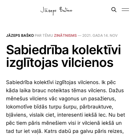
JĀZEPS BAŠKO
PAR TĒMU
ZINĀTNISMS
—
2021. GADA 14. NOV
Sabiedrība kolektīvi
izglītojas vilcienos
Sabiedrība kolektīvi izglītojas vilcienos. Ik pēc
kāda laika brauc noteiktas tēmas vilciens. Dažus
mēnešus vilciens vāc vagonus un pasažierus,
lokomotīve bīdās turpu šurpu, pārbrauktuve,
bļāviens, vislaik ciet, interesenti iekšā lec. Nu bet
pēc tiem pāris mēnešiem visi ir vilcienā iekšā un
tad tur iet vaļā. Katrs dabū pa galvu pāris reizes,