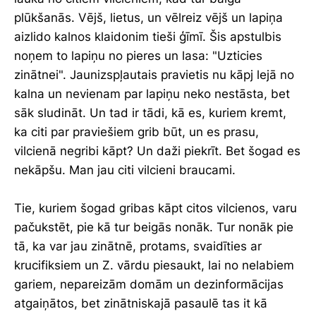
plūkšanās. Vējš, lietus, un vēlreiz vējš un lapiņa
aizlido kalnos klaidonim tieši ģīmī. Šis apstulbis
noņem to lapiņu no pieres un lasa: "Uzticies
zinātnei". Jaunizspļautais pravietis nu kāpj lejā no
kalna un nevienam par lapiņu neko nestāsta, bet
sāk sludināt. Un tad ir tādi, kā es, kuriem kremt,
ka citi par praviešiem grib būt, un es prasu,
vilcienā negribi kāpt? Un daži piekrīt. Bet šogad es
nekāpšu. Man jau citi vilcieni braucami.
Tie, kuriem šogad gribas kāpt citos vilcienos, varu
pačukstēt, pie kā tur beigās nonāk. Tur nonāk pie
tā, ka var jau zinātnē, protams, svaidīties ar
krucifiksiem un Z. vārdu piesaukt, lai no nelabiem
gariem, nepareizām domām un dezinformācijas
atgaiņātos, bet zinātniskajā pasaulē tas it kā