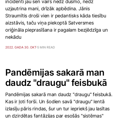
incidenti jau sen vairs nedz dusmo, nedz
uzjautrina mani, drīzāk apbēdina. Jānis
Straumītis droši vien ir pedantisks kāda tiesību
aizstāvis, taču viņa piekoptā Satversmes
oriģināla pieprasīšana ir pagalam bezjēdzīga un
nekādu
2022. GADA 30. OKT
5 MIN READ
Pandēmijas sakarā man
daudz "draugu" feisbukā
Pandēmijas sakarā man daudz "draugu" feisbukā.
Kas ir ļoti forši. Un šodien savā "draugu" lentā
izlasīju pāris rindas, šur un tur iepriekš jau lasītas
un dzirdētas fantāzijas par esošās "sistēmas"