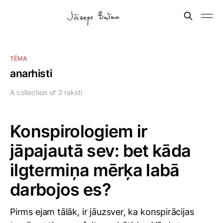
TĒMA
anarhisti
A collection of 3 raksti
Konspirologiem ir
jāpajautā sev: bet kāda
ilgtermiņa mērķa labā
darbojos es?
Pirms ejam tālāk, ir jāuzsver, ka konspirācijas