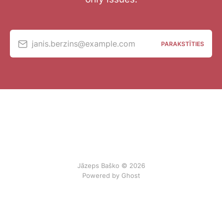
janis.berzins@example.com
PARAKSTĪTIES
Jāzeps Baško © 2026
Powered by Ghost