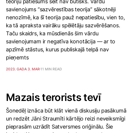
teoriju patiesums šeit nav būtisks. Vārdu
savienojums “sazvērestības teorija” sākotnēji
nenozīmē, ka šī teorija pauž nepatiesību, vien to,
ka tā apraksta vairāku spēlētāju sazvērēšanos.
Taču skaidrs, ka mūsdienās šim vārdu
savienojumam ir negatīva konotācija — ar to
apzīmē stāstus, kurus publiskajā telpā nav
pieņemts
2023. GADA 3. MAR
11 MIN READ
Mazais terorists tevī
Šonedēļ iznāca būt klāt vienā diskusiju pasākumā
un redzēt Jāni Straumīti kārtējo reizi neveiksmīgi
pieprasām uzrādīt Satversmes oriģinālu. Šie