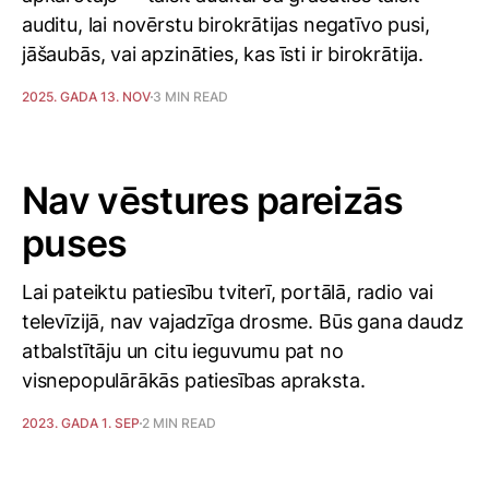
auditu, lai novērstu birokrātijas negatīvo pusi,
jāšaubās, vai apzināties, kas īsti ir birokrātija.
2025. GADA 13. NOV
3 MIN READ
Nav vēstures pareizās
puses
Lai pateiktu patiesību tviterī, portālā, radio vai
televīzijā, nav vajadzīga drosme. Būs gana daudz
atbalstītāju un citu ieguvumu pat no
visnepopulārākās patiesības apraksta.
2023. GADA 1. SEP
2 MIN READ