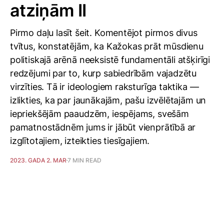
atziņām II
Pirmo daļu lasīt šeit. Komentējot pirmos divus
tvītus, konstatējām, ka Kažokas prāt mūsdienu
politiskajā arēnā neeksistē fundamentāli atšķirīgi
redzējumi par to, kurp sabiedrībām vajadzētu
virzīties. Tā ir ideologiem raksturīga taktika —
izlikties, ka par jaunākajām, pašu izvēlētajām un
iepriekšējām paaudzēm, iespējams, svešām
pamatnostādnēm jums ir jābūt vienprātībā ar
izglītotajiem, izteikties tiesīgajiem.
2023. GADA 2. MAR
7 MIN READ