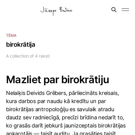
TĒMA
birokrātija
A collection of 4 raksti
Mazliet par birokrātiju
Nelaiķis Deivids Grēbers, pārliecināts kreisais,
kura darbos par naudu kā kredītu un par
birokrātijas antropoloģiju es savulaik atradu
daudz sev radniecīgā, precīzi brīdina nedarīt to,
ko grasās darīt jebkurš jaunizceptais birokrātijas
apkarotājs — taisīt auditu. Ja grasāties taisīt