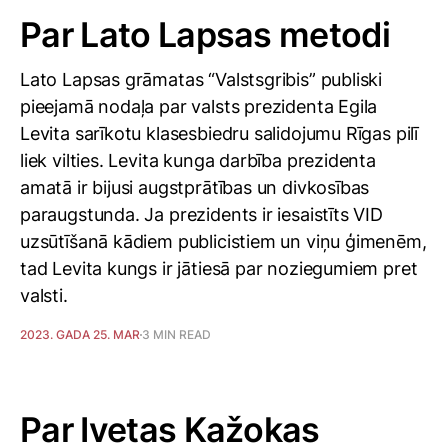
Par Lato Lapsas metodi
Lato Lapsas grāmatas “Valstsgribis” publiski
pieejamā nodaļa par valsts prezidenta Egila
Levita sarīkotu klasesbiedru salidojumu Rīgas pilī
liek vilties. Levita kunga darbība prezidenta
amatā ir bijusi augstprātības un divkosības
paraugstunda. Ja prezidents ir iesaistīts VID
uzsūtīšanā kādiem publicistiem un viņu ģimenēm,
tad Levita kungs ir jātiesā par noziegumiem pret
valsti.
2023. GADA 25. MAR
3 MIN READ
Par Ivetas Kažokas