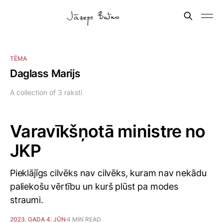
TĒMA
Daglass Marijs
A collection of 3 raksti
Varavīkšņotā ministre no
JKP
Pieklājīgs cilvēks nav cilvēks, kuram nav nekādu
paliekošu vērtību un kurš plūst pa modes
straumi.
2023. GADA 4. JŪN
4 MIN READ