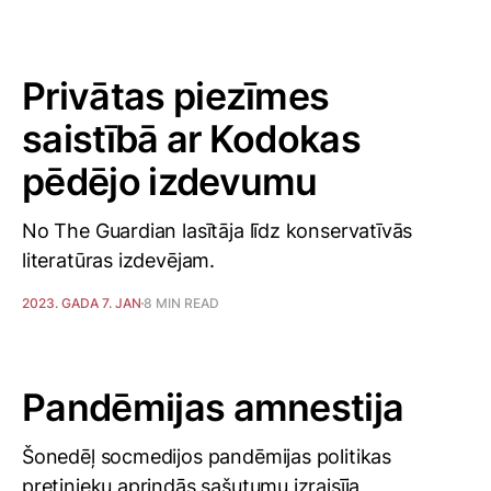
Privātas piezīmes
saistībā ar Kodokas
pēdējo izdevumu
No The Guardian lasītāja līdz konservatīvās
literatūras izdevējam.
2023. GADA 7. JAN
8 MIN READ
Pandēmijas amnestija
Šonedēļ socmedijos pandēmijas politikas
pretinieku aprindās sašutumu izraisīja