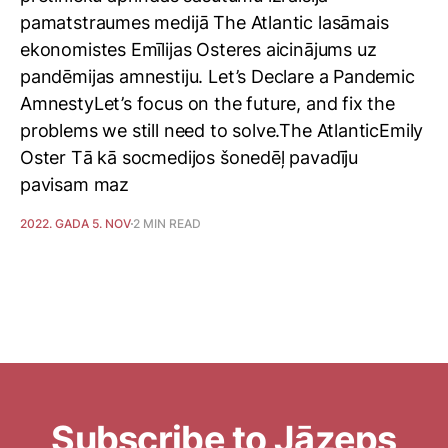
pamatstraumes medijā The Atlantic lasāmais
ekonomistes Emīlijas Osteres aicinājums uz
pandēmijas amnestiju. Let’s Declare a Pandemic
AmnestyLet’s focus on the future, and fix the
problems we still need to solve.The AtlanticEmily
Oster Tā kā socmedijos šonedēļ pavadīju
pavisam maz
2022. GADA 5. NOV
2 MIN READ
Subscribe to Jāzeps