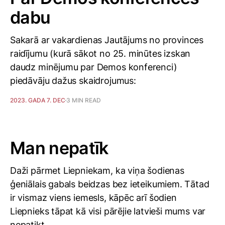
dabu
Sakarā ar vakardienas Jautājums no provinces
raidījumu (kurā sākot no 25. minūtes izskan
daudz minējumu par Demos konferenci)
piedāvāju dažus skaidrojumus:
2023. GADA 7. DEC
3 MIN READ
Man nepatīk
Daži pārmet Liepniekam, ka viņa šodienas
ģeniālais gabals beidzas bez ieteikumiem. Tātad
ir vismaz viens iemesls, kāpēc arī šodien
Liepnieks tāpat kā visi pārējie latvieši mums var
nepatikt.