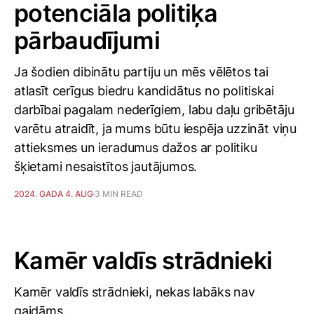
potenciāla politiķa
pārbaudījumi
Ja šodien dibinātu partiju un mēs vēlētos tai
atlasīt cerīgus biedru kandidātus no politiskai
darbībai pagalam nederīgiem, labu daļu gribētāju
varētu atraidīt, ja mums būtu iespēja uzzināt viņu
attieksmes un ieradumus dažos ar politiku
šķietami nesaistītos jautājumos.
2024. GADA 4. AUG
3 MIN READ
Kamēr valdīs strādnieki
Kamēr valdīs strādnieki, nekas labāks nav
gaidāms.