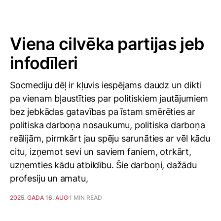
Viena cilvēka partijas jeb
infodīleri
Socmediju dēļ ir kļuvis iespējams daudz un dikti
pa vienam bļaustīties par politiskiem jautājumiem
bez jebkādas gatavības pa īstam smērēties ar
politiska darboņa nosaukumu, politiska darboņa
reālijām, pirmkārt jau spēju sarunāties ar vēl kādu
citu, izņemot sevi un saviem faniem, otrkārt,
uzņemties kādu atbildību. Šie darboņi, dažādu
profesiju un amatu,
2025. GADA 16. AUG
1 MIN READ