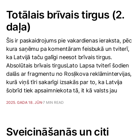
Totālais brīvais tirgus (2.
daļa)
Šis ir paskaidrojums pie vakardienas ieraksta, pēc
kura saņēmu pa komentāram feisbukā un tviterī,
ka Latvijā taču galīgi neesot brīvais tirgus.
Absolūtais brīvais tirgusLato Lapsa tviterī šodien
dalās ar fragmentu no Rosļikova reklāmintervijas,
kurā viņš tīri sakarīgi izsakās par to, ka Latvija
šobrīd tiek apsaimniekota tā, it kā valsts jau
2025. GADA 18. JŪN
7 MIN READ
Sveicināšanās un citi