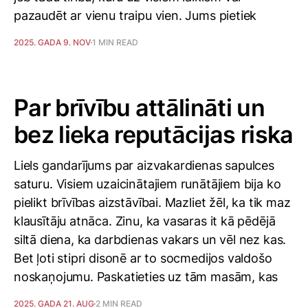
pazaudēt ar vienu traipu vien. Jums pietiek
2025. GADA 9. NOV
1 MIN READ
Par brīvību attālināti un
bez lieka reputācijas riska
Liels gandarījums par aizvakardienas sapulces
saturu. Visiem uzaicinātajiem runātājiem bija ko
pielikt brīvības aizstāvībai. Mazliet žēl, ka tik maz
klausītāju atnāca. Zinu, ka vasaras it kā pēdējā
siltā diena, ka darbdienas vakars un vēl nez kas.
Bet ļoti stipri disonē ar to socmedijos valdošo
noskaņojumu. Paskatieties uz tām masām, kas
2025. GADA 21. AUG
2 MIN READ