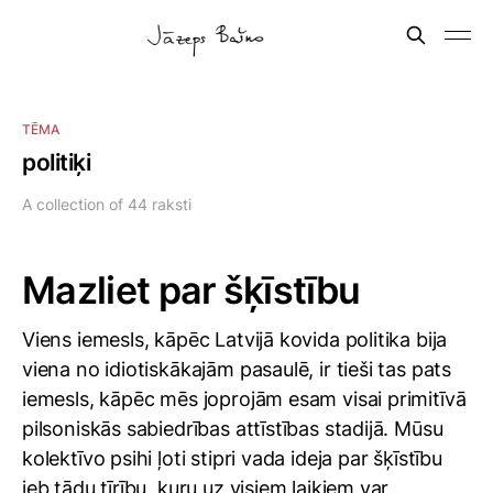
TĒMA
politiķi
A collection of 44 raksti
Mazliet par šķīstību
Viens iemesls, kāpēc Latvijā kovida politika bija
viena no idiotiskākajām pasaulē, ir tieši tas pats
iemesls, kāpēc mēs joprojām esam visai primitīvā
pilsoniskās sabiedrības attīstības stadijā. Mūsu
kolektīvo psihi ļoti stipri vada ideja par šķīstību
jeb tādu tīrību, kuru uz visiem laikiem var