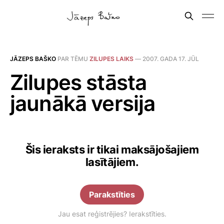
JĀZEPS BAŠKO
PAR TĒMU
ZILUPES LAIKS
—
2007. GADA 17. JŪL
Zilupes stāsta
jaunākā versija
Šis ieraksts ir tikai maksājošajiem
lasītājiem.
Parakstīties
Jau esat reģistrējies? Ierakstīties.