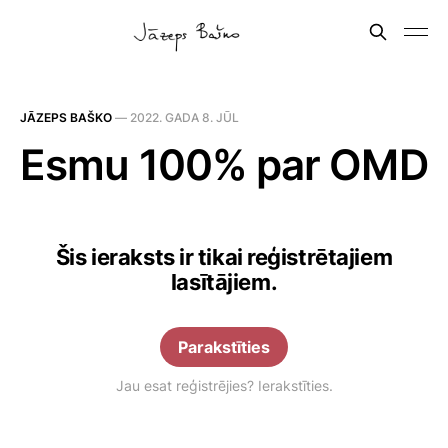
JĀZEPS BAŠKO
—
2022. GADA 8. JŪL
Esmu 100% par OMD
Šis ieraksts ir tikai reģistrētajiem
lasītājiem.
Parakstīties
Jau esat reģistrējies? Ierakstīties.