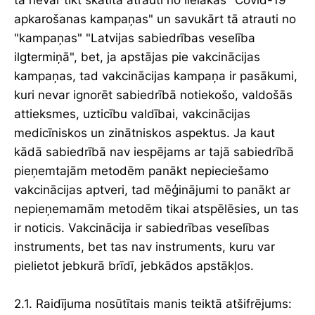
tā nevar tikt skatīta atrauti no lielākās "Covid-19
apkarošanas kampaņas" un savukārt tā atrauti no
"kampaņas" "Latvijas sabiedrības veselība
ilgtermiņā", bet, ja apstājas pie vakcinācijas
kampaņas, tad vakcinācijas kampaņa ir pasākumi,
kuri nevar ignorēt sabiedrībā notiekošo, valdošās
attieksmes, uzticību valdībai, vakcinācijas
medicīniskos un zinātniskos aspektus. Ja kaut
kādā sabiedrībā nav iespējams ar tajā sabiedrībā
pieņemtajām metodēm panākt nepieciešamo
vakcinācijas aptveri, tad mēģinājumi to panākt ar
nepieņemamām metodēm tikai atspēlēsies, un tas
ir noticis. Vakcinācija ir sabiedrības veselības
instruments, bet tas nav instruments, kuru var
pielietot jebkurā brīdī, jebkādos apstākļos.
2.1. Raidījuma nosūtītais manis teiktā atšifrējums: