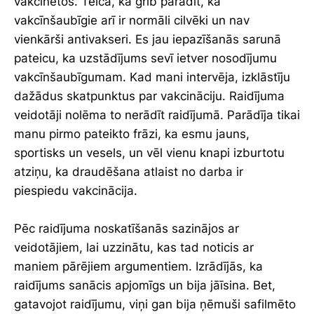
vakcinētos. Teica, ka grib parādīt, ka
vakcīnšaubīgie arī ir normāli cilvēki un nav
vienkārši antivakseri. Es jau iepazīšanās sarunā
pateicu, ka uzstādījums sevī ietver nosodījumu
vakcīnšaubīgumam. Kad mani intervēja, izklāstīju
dažādus skatpunktus par vakcināciju. Raidījuma
veidotāji nolēma to nerādīt raidījumā. Parādīja tikai
manu pirmo pateikto frāzi, ka esmu jauns,
sportisks un vesels, un vēl vienu knapi izburtotu
atziņu, ka draudēšana atlaist no darba ir
piespiedu vakcinācija.
Pēc raidījuma noskatīšanās sazinājos ar
veidotājiem, lai uzzinātu, kas tad noticis ar
maniem pārējiem argumentiem. Izrādījās, ka
raidījums sanācis apjomīgs un bija jāīsina. Bet,
gatavojot raidījumu, viņi gan bija ņēmuši safilmēto