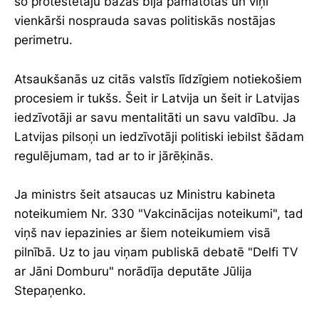
šo protestētāju bažas bija pamatotas un viņi
vienkārši nosprauda savas politiskās nostājas
perimetru.
Atsaukšanās uz citās valstīs līdzīgiem notiekošiem
procesiem ir tukšs. Šeit ir Latvija un šeit ir Latvijas
iedzīvotāji ar savu mentalitāti un savu valdību. Ja
Latvijas pilsoņi un iedzīvotāji politiski iebilst šādam
regulējumam, tad ar to ir jārēķinās.
Ja ministrs šeit atsaucas uz Ministru kabineta
noteikumiem Nr. 330 "Vakcinācijas noteikumi", tad
viņš nav iepazinies ar šiem noteikumiem visā
pilnībā. Uz to jau viņam publiskā debatē "Delfi TV
ar Jāni Domburu" norādīja deputāte Jūlija
Stepaņenko.