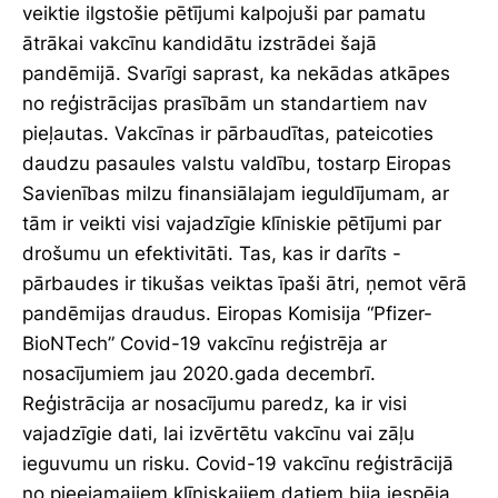
veiktie ilgstošie pētījumi kalpojuši par pamatu
ātrākai vakcīnu kandidātu izstrādei šajā
pandēmijā. Svarīgi saprast, ka nekādas atkāpes
no reģistrācijas prasībām un standartiem nav
pieļautas. Vakcīnas ir pārbaudītas, pateicoties
daudzu pasaules valstu valdību, tostarp Eiropas
Savienības milzu finansiālajam ieguldījumam, ar
tām ir veikti visi vajadzīgie klīniskie pētījumi par
drošumu un efektivitāti. Tas, kas ir darīts -
pārbaudes ir tikušas veiktas īpaši ātri, ņemot vērā
pandēmijas draudus. Eiropas Komisija “Pfizer-
BioNTech” Covid-19 vakcīnu reģistrēja ar
nosacījumiem jau 2020.gada decembrī.
Reģistrācija ar nosacījumu paredz, ka ir visi
vajadzīgie dati, lai izvērtētu vakcīnu vai zāļu
ieguvumu un risku. Covid-19 vakcīnu reģistrācijā
no pieejamajiem klīniskajiem datiem bija iespēja