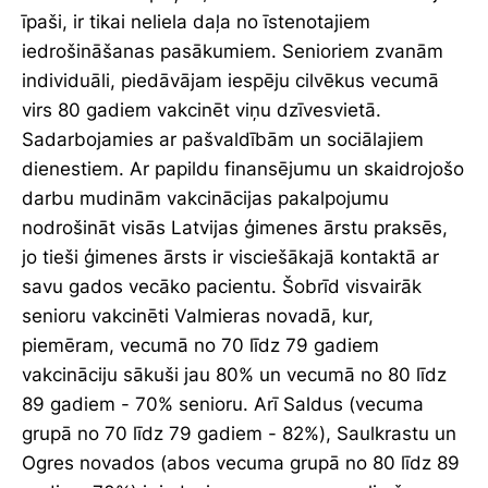
īpaši, ir tikai neliela daļa no īstenotajiem
iedrošināšanas pasākumiem. Senioriem zvanām
individuāli, piedāvājam iespēju cilvēkus vecumā
virs 80 gadiem vakcinēt viņu dzīvesvietā.
Sadarbojamies ar pašvaldībām un sociālajiem
dienestiem. Ar papildu finansējumu un skaidrojošo
darbu mudinām vakcinācijas pakalpojumu
nodrošināt visās Latvijas ģimenes ārstu praksēs,
jo tieši ģimenes ārsts ir visciešākajā kontaktā ar
savu gados vecāko pacientu. Šobrīd visvairāk
senioru vakcinēti Valmieras novadā, kur,
piemēram, vecumā no 70 līdz 79 gadiem
vakcināciju sākuši jau 80% un vecumā no 80 līdz
89 gadiem - 70% senioru. Arī Saldus (vecuma
grupā no 70 līdz 79 gadiem - 82%), Saulkrastu un
Ogres novados (abos vecuma grupā no 80 līdz 89