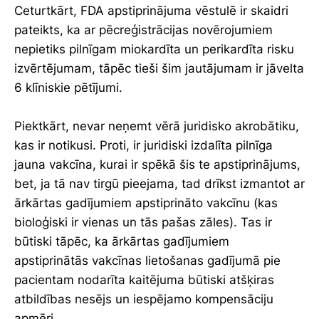
Ceturtkārt, FDA apstiprinājuma vēstulē ir skaidri
pateikts, ka ar pēcreģistrācijas novērojumiem
nepietiks pilnīgam miokardīta un perikardīta risku
izvērtējumam, tāpēc tieši šim jautājumam ir jāvelta
6 klīniskie pētījumi.
Piektkārt, nevar neņemt vērā juridisko akrobātiku,
kas ir notikusi. Proti, ir juridiski izdalīta pilnīga
jauna vakcīna, kurai ir spēkā šis te apstiprinājums,
bet, ja tā nav tirgū pieejama, tad drīkst izmantot ar
ārkārtas gadījumiem apstiprināto vakcīnu (kas
bioloģiski ir vienas un tās pašas zāles). Tas ir
būtiski tāpēc, ka ārkārtas gadījumiem
apstiprinātās vakcīnas lietošanas gadījumā pie
pacientam nodarīta kaitējuma būtiski atšķiras
atbildības nesējs un iespējamo kompensāciju
apmēri.