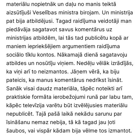
materiālu nopietnāk un daļu no manis teiktā
aizsūtījuši Veselības ministra birojam. Un ministrija
pat bija atbildējusi. Tagad raidījuma veidotāji man
piedāvāja sagatavot savus komentārus uz
ministrijas atbildēm, lai tās tad publicētu kopā ar
maniem iepriekšējiem argumentiem raidījuma
sociālo tīklu kontos. Nākamajā dienā sagatavoju
atbildes un nosūtīju viņiem. Nedēļu vēlāk izrādījās,
ka viņi arī to neizmantos. Jāņem vērā, ka biju
pateicis, ka manus komentārus nedrīkst īsināt.
Sanāk visai daudz materiāla, tāpēc noteikti arī
praktiskie formāta ierobežojumi runā par labu tam,
kāpēc televīzija varētu būt izvēlējusies materiālu
nepublicēt. Tajā pašā laikā nekādu sarunu par
īsināšanu nemaz nebija, tā kā tagad jau ļoti
šaubos, vai vispār kādam bija vēlme tos izmantot.