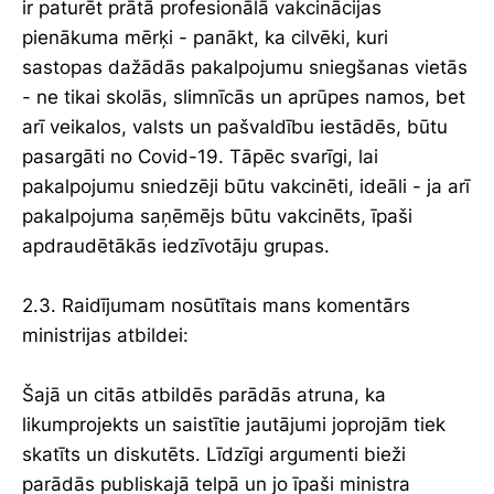
ir paturēt prātā profesionālā vakcinācijas
pienākuma mērķi - panākt, ka cilvēki, kuri
sastopas dažādās pakalpojumu sniegšanas vietās
- ne tikai skolās, slimnīcās un aprūpes namos, bet
arī veikalos, valsts un pašvaldību iestādēs, būtu
pasargāti no Covid-19. Tāpēc svarīgi, lai
pakalpojumu sniedzēji būtu vakcinēti, ideāli - ja arī
pakalpojuma saņēmējs būtu vakcinēts, īpaši
apdraudētākās iedzīvotāju grupas.
2.3. Raidījumam nosūtītais mans komentārs
ministrijas atbildei:
Šajā un citās atbildēs parādās atruna, ka
likumprojekts un saistītie jautājumi joprojām tiek
skatīts un diskutēts. Līdzīgi argumenti bieži
parādās publiskajā telpā un jo īpaši ministra