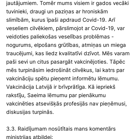
jautājumiem. Tomēr mums visiem ir gados vecāki
tuvinieki, draugi un paziņas ar hroniskām
slimībām, kurus īpaši apdraud Covid-19. Arī
veseliem cilvēkiem, pārslimojot ar Covid-19, var
veidoties paliekošas veselības problēmas -
nogurums, elpošans grūtības, atmiņas un miega
traucējumi, kas liedz kvalitatīvi dzīvot. Mēs varam
paši sevi un citus pasargāt vakcinējoties. Tāpēc
mēs turpināsim iedrošināt cilvēkus, lai katrs par
vakcināciju spētu pieņemt informētu lēmumu.
Vakcinācija Latvijā ir brīvprātīga. Kā iepriekš
rakstīju, Saeima lēmumu par pienākumu
vakcinēties atsevišķās profesijās nav pieņēmusi,
diskusijas turpinās.
3.3. Raidījumam nosūtītais mans komentārs
ministrijas atbildei: