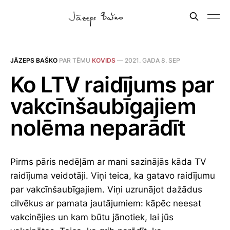
JĀZEPS BAŠKO
PAR TĒMU
KOVIDS
—
2021. GADA 8. SEP
Ko LTV raidījums par
vakcīnšaubīgajiem
nolēma neparādīt
Pirms pāris nedēļām ar mani sazinājās kāda TV
raidījuma veidotāji. Viņi teica, ka gatavo raidījumu
par vakcīnšaubīgajiem. Viņi uzrunājot dažādus
cilvēkus ar pamata jautājumiem: kāpēc neesat
vakcinējies un kam būtu jānotiek, lai jūs