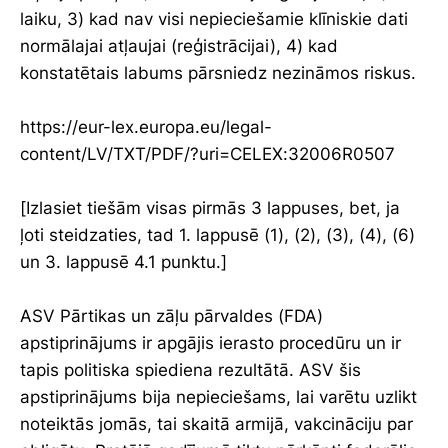
laiku, 3) kad nav visi nepieciešamie klīniskie dati
normālajai atļaujai (reģistrācijai), 4) kad
konstatētais labums pārsniedz nezināmos riskus.
https://eur-lex.europa.eu/legal-
content/LV/TXT/PDF/?uri=CELEX:32006R0507
[Izlasiet tiešām visas pirmās 3 lappuses, bet, ja
ļoti steidzaties, tad 1. lappusē (1), (2), (3), (4), (6)
un 3. lappusē 4.1 punktu.]
ASV Pārtikas un zāļu pārvaldes (FDA)
apstiprinājums ir apgājis ierasto procedūru un ir
tapis politiska spiediena rezultātā. ASV šis
apstiprinājums bija nepieciešams, lai varētu uzlikt
noteiktās jomās, tai skaitā armijā, vakcināciju par