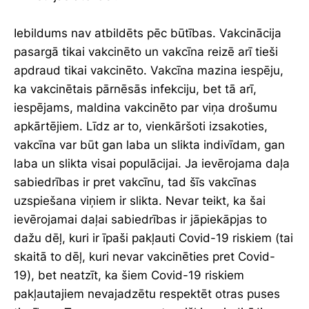
Iebildums nav atbildēts pēc būtības. Vakcinācija
pasargā tikai vakcinēto un vakcīna reizē arī tieši
apdraud tikai vakcinēto. Vakcīna mazina iespēju,
ka vakcinētais pārnēsās infekciju, bet tā arī,
iespējams, maldina vakcinēto par viņa drošumu
apkārtējiem. Līdz ar to, vienkāršoti izsakoties,
vakcīna var būt gan laba un slikta indivīdam, gan
laba un slikta visai populācijai. Ja ievērojama daļa
sabiedrības ir pret vakcīnu, tad šīs vakcīnas
uzspiešana viņiem ir slikta. Nevar teikt, ka šai
ievērojamai daļai sabiedrības ir jāpiekāpjas to
dažu dēļ, kuri ir īpaši pakļauti Covid-19 riskiem (tai
skaitā to dēļ, kuri nevar vakcinēties pret Covid-
19), bet neatzīt, ka šiem Covid-19 riskiem
pakļautajiem nevajadzētu respektēt otras puses