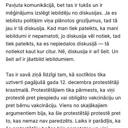
Pavļuta komunikācijā, bet tas ir tukšs un ir
mēģinājums izslēgt iebildēju no diskusijas. Ja es
iebilstu politiķim viņa plānotos grozījumus, tad tā
jau ir tā diskusija. Kad man tiek pateikts, ka mani
iebildumi ir nepamatoti, jo diskusija vēl notiek, tad
tiek pateikts, ka es nepiedalos diskusijā — tā
notiekot kaut kur citur. Nē, diskusija ir arī šeit. Un
šeit arī ir jāatbild iebildumiem.
Tas ir savā ziņā līdzīgi tam, kā soctīklos tika
uztverti pagājušā gada 12. decembra protestētāji
krastmalā. Protestētājiem tika pārmests, ka viņi
protestē pret piespiedu vai obligāto vakcināciju un
pret bērnu vakcināciju. Viens no skaļākajiem
argumentiem bija, ka šie protestētāji protestē pret
to, kas nemaz nav paredzēts. Laiks ir parādījis, ka