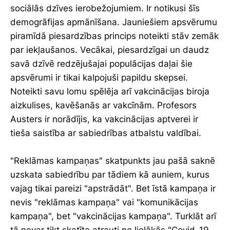
sociālās dzīves ierobežojumiem. Ir notikusi šīs
demogrāfijas apmānīšana. Jauniešiem apsvērumu
piramīdā piesardzības princips noteikti stāv zemāk
par iekļaušanos. Vecākai, piesardzīgai un daudz
savā dzīvē redzējušajai populācijas daļai šie
apsvērumi ir tikai kalpojuši papildu skepsei.
Noteikti savu lomu spēlēja arī vakcinācijas biroja
aizkulises, kavēšanās ar vakcīnām. Profesors
Austers ir norādījis, ka vakcinācijas aptverei ir
tieša saistība ar sabiedrības atbalstu valdībai.
"Reklāmas kampaņas" skatpunkts jau pašā saknē
uzskata sabiedrību par tādiem kā auniem, kurus
vajag tikai pareizi "apstrādāt". Bet īstā kampaņa ir
nevis "reklāmas kampaņa" vai "komunikācijas
kampaņa", bet "vakcinācijas kampaņa". Turklāt arī