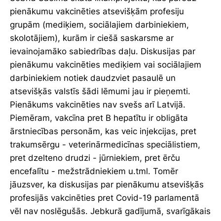
pienākumu vakcinēties atsevišķām profesiju
grupām (mediķiem, sociālajiem darbiniekiem,
skolotājiem), kurām ir ciešā saskarsme ar
ievainojamāko sabiedrības daļu. Diskusijas par
pienākumu vakcinēties mediķiem vai sociālajiem
darbiniekiem notiek daudzviet pasaulē un
atsevišķās valstīs šādi lēmumi jau ir pieņemti.
Pienākums vakcinēties nav svešs arī Latvijā.
Piemēram, vakcīna pret B hepatītu ir obligāta
ārstniecības personām, kas veic injekcijas, pret
trakumsērgu - veterinārmedicīnas speciālistiem,
pret dzelteno drudzi - jūrniekiem, pret ērču
encefalītu - mežstrādniekiem u.tml. Tomēr
jāuzsver, ka diskusijas par pienākumu atsevišķās
profesijās vakcinēties pret Covid-19 parlamentā
vēl nav noslēgušās. Jebkurā gadījumā, svarīgākais