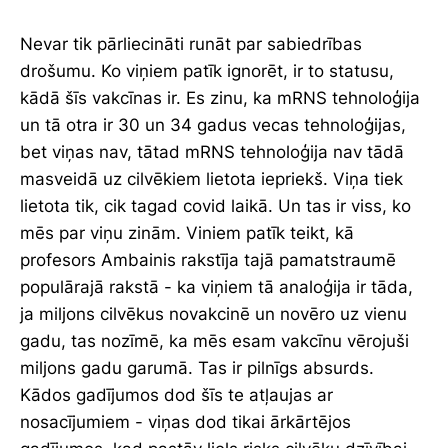
Nevar tik pārliecināti runāt par sabiedrības
drošumu. Ko viņiem patīk ignorēt, ir to statusu,
kādā šīs vakcīnas ir. Es zinu, ka mRNS tehnoloģija
un tā otra ir 30 un 34 gadus vecas tehnoloģijas,
bet viņas nav, tātad mRNS tehnoloģija nav tādā
masveidā uz cilvēkiem lietota iepriekš. Viņa tiek
lietota tik, cik tagad covid laikā. Un tas ir viss, ko
mēs par viņu zinām. Viniem patīk teikt, kā
profesors Ambainis rakstīja tajā pamatstraumē
populārajā rakstā - ka viņiem tā analoģija ir tāda,
ja miljons cilvēkus novakcinē un novēro uz vienu
gadu, tas nozīmē, ka mēs esam vakcīnu vērojuši
miljons gadu garumā. Tas ir pilnīgs absurds.
Kādos gadījumos dod šīs te atļaujas ar
nosacījumiem - viņas dod tikai ārkārtējos