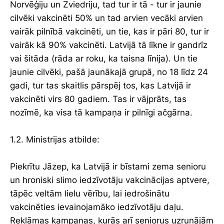
Norvēģiju un Zviedriju, tad tur ir tā - tur ir jaunie
cilvēki vakcinēti 50% un tad arvien vecāki arvien
vairāk pilnībā vakcinēti, un tie, kas ir pāri 80, tur ir
vairāk kā 90% vakcinēti. Latvijā tā līkne ir gandrīz
vai šitāda (rāda ar roku, ka taisna līnija). Un tie
jaunie cilvēki, pašā jaunākajā grupā, no 18 līdz 24
gadi, tur tas skaitlis pārspēj tos, kas Latvijā ir
vakcinēti virs 80 gadiem. Tas ir vājprāts, tas
nozīmē, ka visa tā kampaņa ir pilnīgi ačgārna.
1.2. Ministrijas atbilde:
Piekrītu Jāzep, ka Latvijā ir bīstami zema senioru
un hroniski slimo iedzīvotāju vakcinācijas aptvere,
tāpēc veltām lielu vērību, lai iedrošinātu
vakcinēties ievainojamāko iedzīvotāju daļu.
Reklāmas kampaņas, kurās arī seniorus uzrunājām