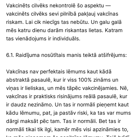
Vakcinēts cilvēks nekontrolē šo aspektu —
vakcinēts cilvēks sevi pilnībā pakļauj vakcīnas
riskam. Lai cik niecīgs tas nebūtu. Un galu galā
mēs katru dienu darām riskantas lietas. Katram
tas vienādojums ir individuāls.
6.1. Raidījuma nosūtītais manis teiktā atšifrējums:
Vakcīnas nav perfektais lēmums kaut kādā
abstraktā pasaulē, kur ir viss 100% zināms un
viņas ir lieliskas, un mēs tāpēc vakcinējamies. Nē,
vakcīnas ir praktisks risinājums reālā pasaulē, kur
ir daudz nezināmo. Un tas ir normāli pieņemt kaut
kādu lēmumu, pat, ja pastāv riski, ka tas var mums
dārgi maksāt pēc tam. Tas ir normāli. Bet tas ir
normāli tikai tik ilgi, kamēr mēs visi apzināmies to,