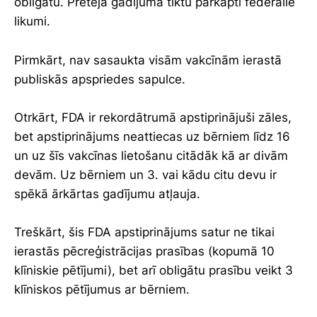
obligātu. Pretējā gadījumā tiktu pārkāpti federālie
likumi.
Pirmkārt, nav sasaukta visām vakcīnām ierastā
publiskās apspriedes sapulce.
Otrkārt, FDA ir rekordātrumā apstiprinājuši zāles,
bet apstiprinājums neattiecas uz bērniem līdz 16
un uz šīs vakcīnas lietošanu citādāk kā ar divām
devām. Uz bērniem un 3. vai kādu citu devu ir
spēkā ārkārtas gadījumu atļauja.
Treškārt, šis FDA apstiprinājums satur ne tikai
ierastās pēcreģistrācijas prasības (kopumā 10
klīniskie pētījumi), bet arī obligātu prasību veikt 3
klīniskos pētījumus ar bērniem.