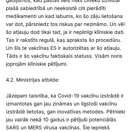
gadījumos, kad pastāv liels risks cilvēku dzīvībai
plašā sabiedrībā un neeksistē citi pierādīti
medikamenti un kad labums, ko šo zāļu lietošana
var dot, pārsniedz tos riskus par nezināmo. Un vēl
šo atļauju dod tikai tad, ja ir nepilnīgi klīniskie dati.
Tas ir rakstīts regulā, kas apraksta šo procedūru.
Un šīs te vakcīnas ES ir autorizētas ar šo atļauju.
Tāds ir šo vakcīnu faktiskais statuss. Visām noris
joprojām klīniskie pētījumi.
4.2. Ministrijas atbilde:
Jāzepam taisnība, ka Covid-19 vakcīnu izstrādē ir
izmantotas gan jau zināmas un ilgstoši vakcīnu
izstrādē lietotas, gan inovatīvas metodes. Pētnieki
jau vairāk nekā 10 gadus ir pētījuši potenciālās
SARS un MERS vīrusa vakcīnas. Šie iepriekš