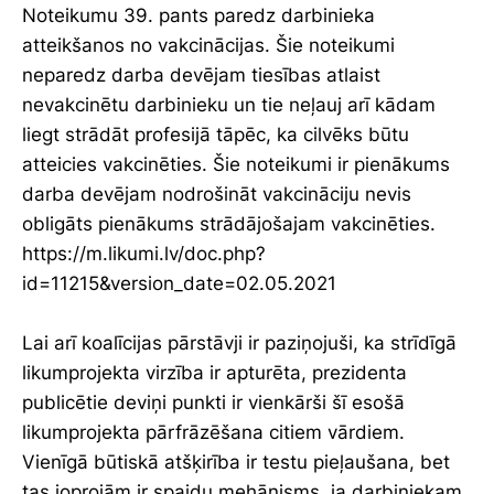
Noteikumu 39. pants paredz darbinieka
atteikšanos no vakcinācijas. Šie noteikumi
neparedz darba devējam tiesības atlaist
nevakcinētu darbinieku un tie neļauj arī kādam
liegt strādāt profesijā tāpēc, ka cilvēks būtu
atteicies vakcinēties. Šie noteikumi ir pienākums
darba devējam nodrošināt vakcināciju nevis
obligāts pienākums strādājošajam vakcinēties.
https://m.likumi.lv/doc.php?
id=11215&version_date=02.05.2021
Lai arī koalīcijas pārstāvji ir paziņojuši, ka strīdīgā
likumprojekta virzība ir apturēta, prezidenta
publicētie deviņi punkti ir vienkārši šī esošā
likumprojekta pārfrāzēšana citiem vārdiem.
Vienīgā būtiskā atšķirība ir testu pieļaušana, bet
tas joprojām ir spaidu mehānisms, ja darbiniekam