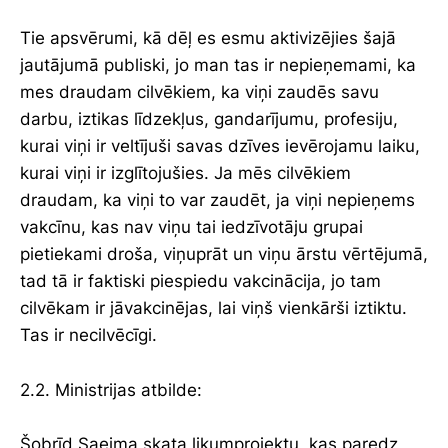
Tie apsvērumi, kā dēļ es esmu aktivizējies šajā
jautājumā publiski, jo man tas ir nepieņemami, ka
mes draudam cilvēkiem, ka viņi zaudēs savu
darbu, iztikas līdzekļus, gandarījumu, profesiju,
kurai viņi ir veltījuši savas dzīves ievērojamu laiku,
kurai viņi ir izglītojušies. Ja mēs cilvēkiem
draudam, ka viņi to var zaudēt, ja viņi nepieņems
vakcīnu, kas nav viņu tai iedzīvotāju grupai
pietiekami droša, viņuprāt un viņu ārstu vērtējumā,
tad tā ir faktiski piespiedu vakcinācija, jo tam
cilvēkam ir jāvakcinējas, lai viņš vienkārši iztiktu.
Tas ir necilvēcīgi.
2.2. Ministrijas atbilde:
Šobrīd Saeima skata likumprojektu, kas paredz