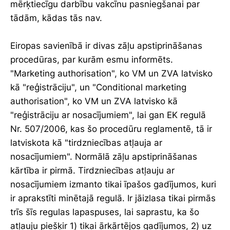
mērķtiecīgu darbību vakcīnu pasniegšanai par
tādām, kādas tās nav.
Eiropas savienībā ir divas zāļu apstiprināšanas
procedūras, par kurām esmu informēts.
"Marketing authorisation", ko VM un ZVA latvisko
kā "reģistrāciju", un "Conditional marketing
authorisation", ko VM un ZVA latvisko kā
"reģistrāciju ar nosacījumiem", lai gan EK regulā
Nr. 507/2006, kas šo procedūru reglamentē, tā ir
latviskota kā "tirdzniecības atļauja ar
nosacījumiem". Normālā zāļu apstiprināšanas
kārtība ir pirmā. Tirdzniecības atļauju ar
nosacījumiem izmanto tikai īpašos gadījumos, kuri
ir aprakstīti minētajā regulā. Ir jāizlasa tikai pirmās
trīs šīs regulas lapaspuses, lai saprastu, ka šo
atļauju piešķir 1) tikai ārkārtējos gadījumos, 2) uz