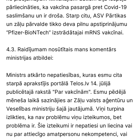
pārliecināties, ka vakcīna pasargā pret Covid-19
saslimšanu un ir droša. Starp citu, ASV Pārtikas
un zāļu pārvalde tikko deva pilnu apstiprinājumu
“Pfizer-BioNTech” izstrādātajai mRNS vakcīnai.
4.3. Raidījumam nosūtītais mans komentārs
ministrijas atbildei:
Ministrs atkārto nepatiesības, kuras esmu cita
starpā aprakstījis portālā Telos.lv 14. jūlijā
publicētajā rakstā "Par vakcīnām". Esmu pēdējā
mēneša laikā sazinājies ar Zāļu valsts aģentūru un
Veselības ministriju šajā jautājumā. Viņi turpina
izlikties, ka nav problēmu viņu izteikumos, bet
problēma ir. Šie izteikumi ir nepatiesi un liecina vai
nu par attiecīgo amatpersonu nekompetenci, vai