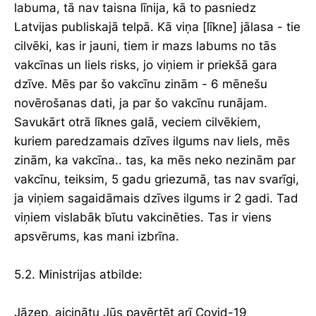
labuma, tā nav taisna līnija, kā to pasniedz
Latvijas publiskajā telpā. Kā viņa [līkne] jālasa - tie
cilvēki, kas ir jauni, tiem ir mazs labums no tās
vakcīnas un liels risks, jo viņiem ir priekšā gara
dzīve. Mēs par šo vakcīnu zinām - 6 mēnešu
novērošanas dati, ja par šo vakcīnu runājam.
Savukārt otrā līknes galā, veciem cilvēkiem,
kuriem paredzamais dzīves ilgums nav liels, mēs
zinām, ka vakcīna.. tas, ka mēs neko nezinām par
vakcīnu, teiksim, 5 gadu griezumā, tas nav svarīgi,
ja viņiem sagaidāmais dzīves ilgums ir 2 gadi. Tad
viņiem vislabāk bīutu vakcinēties. Tas ir viens
apsvērums, kas mani izbrīna.
5.2. Ministrijas atbilde:
Jāzep, aicinātu Jūs pavērtēt arī Covid-19