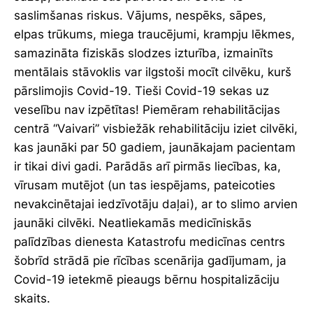
saslimšanas riskus. Vājums, nespēks, sāpes,
elpas trūkums, miega traucējumi, krampju lēkmes,
samazināta fiziskās slodzes izturība, izmainīts
mentālais stāvoklis var ilgstoši mocīt cilvēku, kurš
pārslimojis Covid-19. Tieši Covid-19 sekas uz
veselību nav izpētītas! Piemēram rehabilitācijas
centrā “Vaivari” visbiežāk rehabilitāciju iziet cilvēki,
kas jaunāki par 50 gadiem, jaunākajam pacientam
ir tikai divi gadi. Parādās arī pirmās liecības, ka,
vīrusam mutējot (un tas iespējams, pateicoties
nevakcinētajai iedzīvotāju daļai), ar to slimo arvien
jaunāki cilvēki. Neatliekamās medicīniskās
palīdzības dienesta Katastrofu medicīnas centrs
šobrīd strādā pie rīcības scenārija gadījumam, ja
Covid-19 ietekmē pieaugs bērnu hospitalizāciju
skaits.