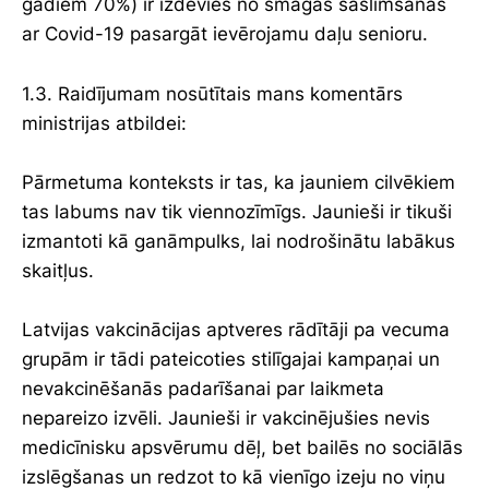
gadiem 70%) ir izdevies no smagas saslimšanas
ar Covid-19 pasargāt ievērojamu daļu senioru.
1.3. Raidījumam nosūtītais mans komentārs
ministrijas atbildei:
Pārmetuma konteksts ir tas, ka jauniem cilvēkiem
tas labums nav tik viennozīmīgs. Jaunieši ir tikuši
izmantoti kā ganāmpulks, lai nodrošinātu labākus
skaitļus.
Latvijas vakcinācijas aptveres rādītāji pa vecuma
grupām ir tādi pateicoties stilīgajai kampaņai un
nevakcinēšanās padarīšanai par laikmeta
nepareizo izvēli. Jaunieši ir vakcinējušies nevis
medicīnisku apsvērumu dēļ, bet bailēs no sociālās
izslēgšanas un redzot to kā vienīgo izeju no viņu