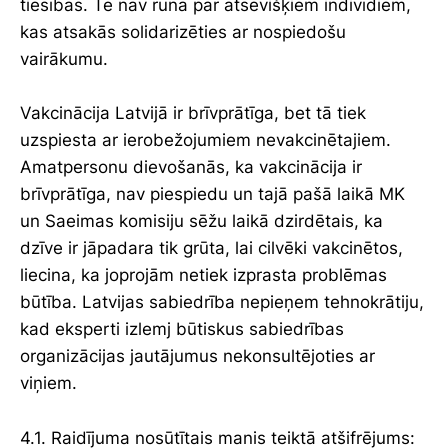
tiesības. Te nav runa par atsevišķiem indivīdiem,
kas atsakās solidarizēties ar nospiedošu
vairākumu.
Vakcinācija Latvijā ir brīvprātīga, bet tā tiek
uzspiesta ar ierobežojumiem nevakcinētajiem.
Amatpersonu dievošanās, ka vakcinācija ir
brīvprātīga, nav piespiedu un tajā pašā laikā MK
un Saeimas komisiju sēžu laikā dzirdētais, ka
dzīve ir jāpadara tik grūta, lai cilvēki vakcinētos,
liecina, ka joprojām netiek izprasta problēmas
būtība. Latvijas sabiedrība nepieņem tehnokrātiju,
kad eksperti izlemj būtiskus sabiedrības
organizācijas jautājumus nekonsultējoties ar
viņiem.
4.1. Raidījuma nosūtītais manis teiktā atšifrējums: