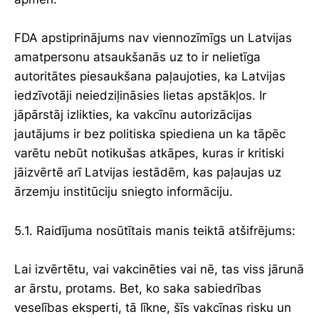
FDA apstiprinājums nav viennozīmīgs un Latvijas
amatpersonu atsaukšanās uz to ir nelietīga
autoritātes piesaukšana paļaujoties, ka Latvijas
iedzīvotāji neiedziļināsies lietas apstākļos. Ir
jāpārstāj izlikties, ka vakcīnu autorizācijas
jautājums ir bez politiska spiediena un ka tāpēc
varētu nebūt notikušas atkāpes, kuras ir kritiski
jāizvērtē arī Latvijas iestādēm, kas paļaujas uz
ārzemju institūciju sniegto informāciju.
5.1. Raidījuma nosūtītais manis teiktā atšifrējums:
Lai izvērtētu, vai vakcinēties vai nē, tas viss jārunā
ar ārstu, protams. Bet, ko saka sabiedrības
veselības eksperti, tā līkne, šīs vakcīnas risku un