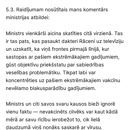
5.3. Raidījumam nosūtītais mans komentārs
ministrijas atbildei:
Ministrs vienkārši aicina skatīties citā virzienā. Tas
ir tas pats, kas pasaukt dakteri Rāceni uz televīziju
un uzskatīt, ka viņš frontes pirmajā līnijā, kur
sastopas ar pašiem ekstrēmākajiem gadījumiem,
gūst objektīvu priekšstatu par sabiedrības
veselības problemātiku. Tikpat labi var
koncentrēties uz pašiem ekstrēmākajiem vakcīnu
nevēlamo blakusparādību gadījumiem.
Ministrs un citi savos svaru kausos bieži ignorē
vienu faktu — nevakcinēts cilvēks var kaut kādā
mērā ar savu rīcību ierobežot to, cik lielā
daudzumā viņš nonāks saskarē ar vīrusu.