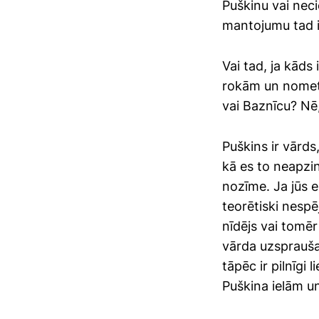
Puškinu vai nec
mantojumu tad ir
Vai tad, ja kāds
rokām un nometa
vai Baznīcu? Nē
Puškins ir vārds,
kā es to neapzin
nozīme. Ja jūs e
teorētiski nespē
nīdējs vai tomēr
vārda uzsprauša
tāpēc ir pilnīgi 
Puškina ielām u