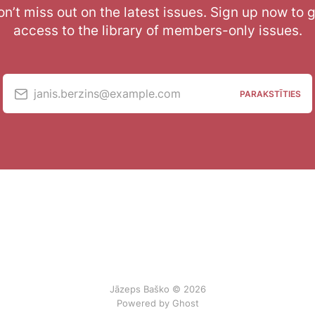
n’t miss out on the latest issues. Sign up now to 
access to the library of members-only issues.
janis.berzins@example.com
PARAKSTĪTIES
Jāzeps Baško © 2026
Powered by Ghost