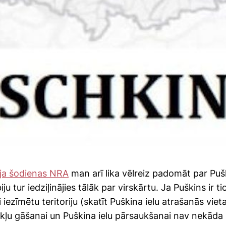
ja šodienas NRA
man arī lika vēlreiz padomāt par Puš
u tur iedziļinājies tālāk par virskārtu. Ja Puškins ir t
 iezīmētu teritoriju (skatīt Puškina ielu atrašanās viet
kļu gāšanai un Puškina ielu pārsaukšanai nav nekāda 