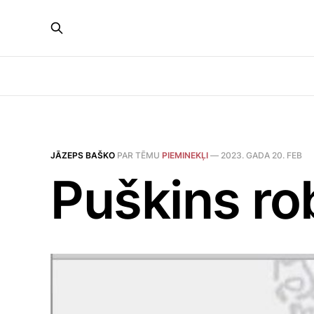
JĀZEPS BAŠKO
PAR TĒMU
PIEMINEKĻI
—
2023. GADA 20. FEB
Puškins ro