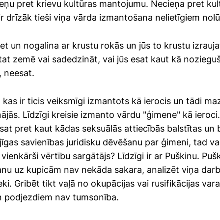
ieņu pret krievu kultūras mantojumu. Necieņa pret kul
 drīzāk tieši viņa vārda izmantošana nelietīgiem nol
 iet un nogalina ar krustu rokās un jūs to krustu izrauj
t zemē vai sadedzināt, vai jūs esat kaut kā nozieguš
, neesat.
 kas ir ticis veiksmīgi izmantots kā ierocis un tādi maz 
ājās. Līdzīgi kreisie izmanto vārdu "ģimene" kā ieroci.
sat pret kaut kādas seksuālās attiecībās balstītas un 
jīgas savienības juridisku dēvēšanu par ģimeni, tad vai
 vienkārši vērtību sargātājs? Līdzīgi ir ar Puškinu. Pu
nu uz kupicām nav nekāda sakara, analizēt viņa darb
lieki. Gribēt tikt vaļā no okupācijas vai rusifikācijas va
n podjezdiem nav tumsonība.