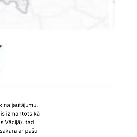
kina jautājumu.
icis izmantots kā
as Vācijā), tad
sakara ar pašu