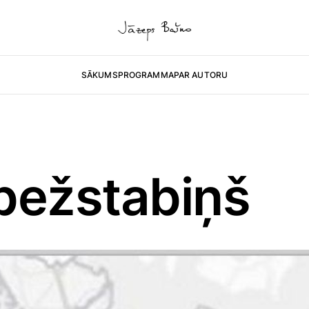
SĀKUMS
PROGRAMMA
PAR AUTORU
bežstabiņš