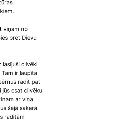
tūras
ūkiem.
at viņam no
ies pret Dievu
lasījuši cilvēki
 Tam ir laupīta
bērnus radīt pat
 jūs esat cilvēku
škinam ar viņa
us šajā sakarā
ras radītām