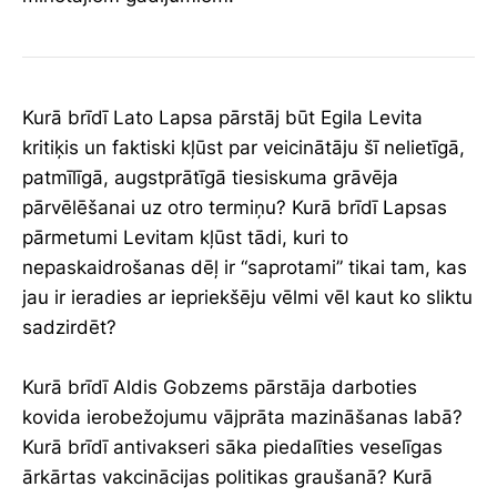
Kurā brīdī Lato Lapsa pārstāj būt Egila Levita
kritiķis un faktiski kļūst par veicinātāju šī nelietīgā,
patmīlīgā, augstprātīgā tiesiskuma grāvēja
pārvēlēšanai uz otro termiņu? Kurā brīdī Lapsas
pārmetumi Levitam kļūst tādi, kuri to
nepaskaidrošanas dēļ ir “saprotami” tikai tam, kas
jau ir ieradies ar iepriekšēju vēlmi vēl kaut ko sliktu
sadzirdēt?
Kurā brīdī Aldis Gobzems pārstāja darboties
kovida ierobežojumu vājprāta mazināšanas labā?
Kurā brīdī antivakseri sāka piedalīties veselīgas
ārkārtas vakcinācijas politikas graušanā? Kurā