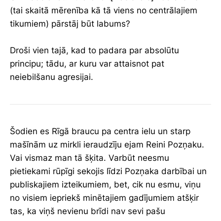
(tai skaitā mērenība kā tā viens no centrālajiem
tikumiem) pārstāj būt labums?
Droši vien tajā, kad to padara par absolūtu
principu; tādu, ar kuru var attaisnot pat
neiebilšanu agresijai.
Šodien es Rīgā braucu pa centra ielu un starp
mašīnām uz mirkli ieraudzīju ejam Reini Pozņaku.
Vai vismaz man tā šķita. Varbūt neesmu
pietiekami rūpīgi sekojis līdzi Pozņaka darbībai un
publiskajiem izteikumiem, bet, cik nu esmu, viņu
no visiem iepriekš minētajiem gadījumiem atšķir
tas, ka viņš nevienu brīdi nav sevi pašu