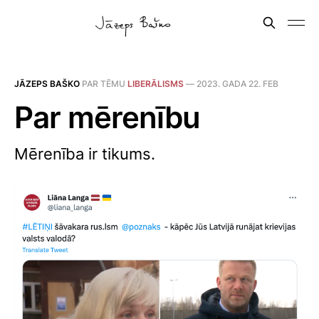
JĀZEPS BAŠKO
PAR TĒMU
LIBERĀLISMS
—
2023. GADA 22. FEB
Par mērenību
Mērenība ir tikums.