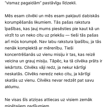
“vismaz pagaidām” pastāvīgu līdzekli.
Mēs esam cilvēki un mēs esam pakļauti dabiskās
korumpēšanās likumiem. Tās pašas rakstura
īpašības, kas ļauj mums piesēsties pie kaut kā un
virzīt to un neko citu uz priekšu — tieši tās pašas
arī mūs korumpē. Nav labu rakstura īpašību, ja tās
nenāk komplektā ar mērenību. Tieši
koncentrēšanās uz vienu misiju ir tas, kas reizē
veicina un grauj misiju. Tāpēc, ka tā cilvēka prāts ir
iekārtots. Cilvēks vāji redz, ja nekur kārtīgi
neskatās. Cilvēks neredz neko citu, ja kārtīgi
skatās uz vienu. Cilvēks nevar redzēt pat savu
aklumu.
Ne visas šīs atziņas attiecas uz visiem zemāk
minētajiem gadījumiem.