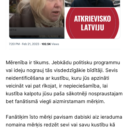
Mērenība ir tikums. Jebkādu politisku programmu
vai ideju nograuj tās visdedzīgākie bīdītāji. Sevis
neidentificēšana ar kustību, kuru jūs apzināti
veicināt vai pat rīkojat, ir nepieciešamība, lai
kustība kalpotu jūsu paša sākotnēji nospraustajam
bet fanātismā viegli aizmirstamam mērķim.
Fanātiķim īsto mērķi pavisam dabiski aiz ieraduma
nomaina mērķis redzēt sevi vai savu kustību kā