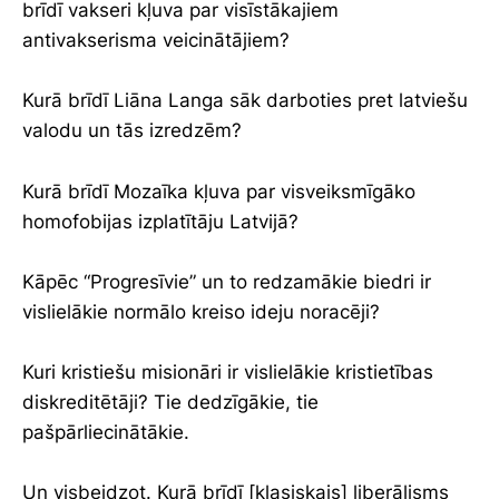
brīdī vakseri kļuva par visīstākajiem
antivakserisma veicinātājiem?
Kurā brīdī Liāna Langa sāk darboties pret latviešu
valodu un tās izredzēm?
Kurā brīdī Mozaīka kļuva par visveiksmīgāko
homofobijas izplatītāju Latvijā?
Kāpēc “Progresīvie” un to redzamākie biedri ir
vislielākie normālo kreiso ideju noracēji?
Kuri kristiešu misionāri ir vislielākie kristietības
diskreditētāji? Tie dedzīgākie, tie
pašpārliecinātākie.
Un visbeidzot. Kurā brīdī [klasiskais] liberālisms