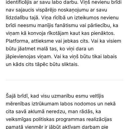
identificējis ar savu labo darbu. Viņš nevienu brīdi
nav sajaucis vispārējo noskaņojumu ar savu
līdzdalību tajā. Viņa rīcībā un izteikumos nevienu
brīdi neesmu manījis fanātismu vai pārliecību, ka
viņam kā konvoja rīkotājam kaut kas pienāktos.
Platforma, attieksme vai jebkas cits. Vai ka visiem
būtu jāatmet malā tas, ko viņi dara un
jāpievienojas viņam. Vai ka viņš būtu tikai labais
un kāds cits tāpēc būtu sliktais.
Šajā brīdī, kad visu uzmanību esmu veltījis
mērenības iztrūkumam labos nodomos un nekā
cita savā aklumā neredzu, man rādās, ka
veiksmīgas politiskas programmas realizācijas
pamatā vienmēr ir jābūt aktīvam darbam pie