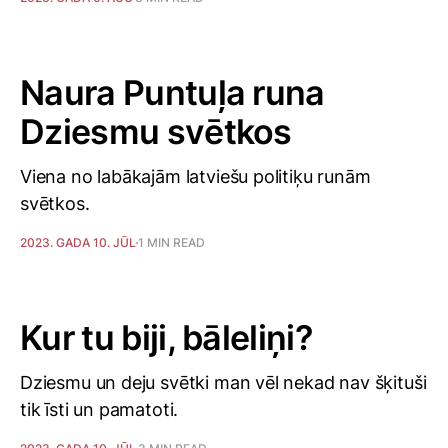
Naura Puntuļa runa
Dziesmu svētkos
Viena no labākajām latviešu politiķu runām
svētkos.
2023. GADA 10. JŪL
1 MIN READ
Kur tu biji, bāleliņi?
Dziesmu un deju svētki man vēl nekad nav šķituši
tik īsti un pamatoti.