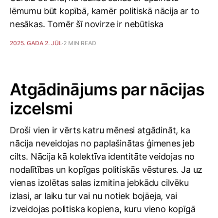
lēmumu būt kopībā, kamēr politiskā nācija ar to
nesākas. Tomēr šī novirze ir nebūtiska
2025. GADA 2. JŪL
2 MIN READ
Atgādinājums par nācijas
izcelsmi
Droši vien ir vērts katru mēnesi atgādināt, ka
nācija neveidojas no paplašinātas ģimenes jeb
cilts. Nācija kā kolektīva identitāte veidojas no
nodalītības un kopīgas politiskās vēstures. Ja uz
vienas izolētas salas izmitina jebkādu cilvēku
izlasi, ar laiku tur vai nu notiek bojāeja, vai
izveidojas politiska kopiena, kuru vieno kopīgā