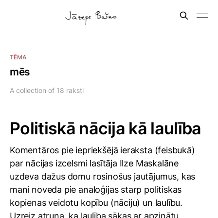
TĒMA
mēs
A collection of 18 raksti
Politiskā nācija kā laulība
Komentāros pie iepriekšējā ieraksta (feisbukā)
par nācijas izcelsmi lasītāja Ilze Maskalāne
uzdeva dažus domu rosinošus jautājumus, kas
mani noveda pie analoģijas starp politiskas
kopienas veidotu kopību (nāciju) un laulību.
Uzreiz atruna, ka laulība sākas ar apzinātu