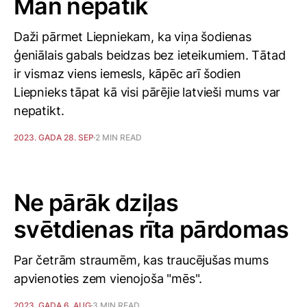
Man nepatīk
Daži pārmet Liepniekam, ka viņa šodienas
ģeniālais gabals beidzas bez ieteikumiem. Tātad
ir vismaz viens iemesls, kāpēc arī šodien
Liepnieks tāpat kā visi pārējie latvieši mums var
nepatikt.
2023. GADA 28. SEP
2 MIN READ
Ne pārāk dziļas
svētdienas rīta pārdomas
Par četrām straumēm, kas traucējušas mums
apvienoties zem vienojoša "mēs".
2023. GADA 6. AUG
3 MIN READ