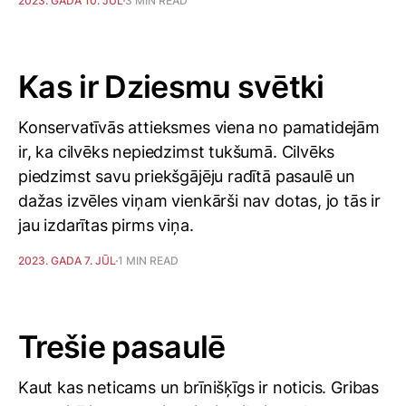
2023. GADA 10. JŪL
3 MIN READ
Kas ir Dziesmu svētki
Konservatīvās attieksmes viena no pamatidejām
ir, ka cilvēks nepiedzimst tukšumā. Cilvēks
piedzimst savu priekšgājēju radītā pasaulē un
dažas izvēles viņam vienkārši nav dotas, jo tās ir
jau izdarītas pirms viņa.
2023. GADA 7. JŪL
1 MIN READ
Trešie pasaulē
Kaut kas neticams un brīnišķīgs ir noticis. Gribas