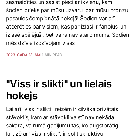
sasmaidīties un sasist pieci ar ikvienu, kam
šodien prieks par mūsu uzvaru, par mūsu bronzu
pasaules čempionātā hokejā! Šodien var arī
atcerēties par visiem, kas par izlasi ir fanojuši un
izlasē spēlējuši, bet vairs nav starp mums. Šodien
mēs dzīvie izdzīvojam visas
2023. GADA 28. MAI
1 MIN READ
"Viss ir slikti" un lielais
hokejs
Lai arī “viss ir slikti” reizēm ir cilvēka privātais
stāvoklis, kam ar stāvokli valstī nav nekāda
sakara, vairumā gadījumu tas, ko augstprātīgi
kritizē ar “viss ir slikti”, ir politiski aktīvu