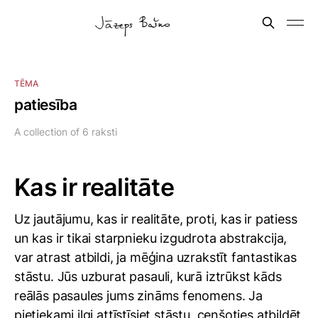
TĒMA
patiesība
A collection of 6 raksti
Kas ir realitāte
Uz jautājumu, kas ir realitāte, proti, kas ir patiess
un kas ir tikai starpnieku izgudrota abstrakcija,
var atrast atbildi, ja mēģina uzrakstīt fantastikas
stāstu. Jūs uzburat pasauli, kurā iztrūkst kāds
reālās pasaules jums zināms fenomens. Ja
pietiekami ilgi attīstīsiet stāstu, cenšoties atbildēt