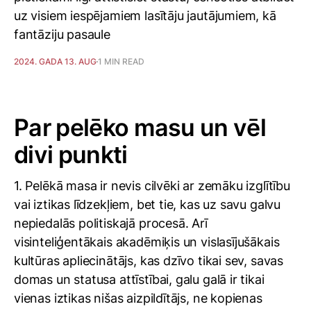
uz visiem iespējamiem lasītāju jautājumiem, kā
fantāziju pasaule
2024. GADA 13. AUG
1 MIN READ
Par pelēko masu un vēl
divi punkti
1. Pelēkā masa ir nevis cilvēki ar zemāku izglītību
vai iztikas līdzekļiem, bet tie, kas uz savu galvu
nepiedalās politiskajā procesā. Arī
visinteliģentākais akadēmiķis un vislasījušākais
kultūras apliecinātājs, kas dzīvo tikai sev, savas
domas un statusa attīstībai, galu galā ir tikai
vienas iztikas nišas aizpildītājs, ne kopienas