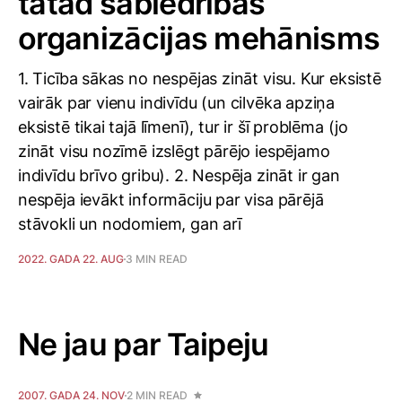
tātad sabiedrības
organizācijas mehānisms
1. Ticība sākas no nespējas zināt visu. Kur eksistē
vairāk par vienu indivīdu (un cilvēka apziņa
eksistē tikai tajā līmenī), tur ir šī problēma (jo
zināt visu nozīmē izslēgt pārējo iespējamo
indivīdu brīvo gribu). 2. Nespēja zināt ir gan
nespēja ievākt informāciju par visa pārējā
stāvokli un nodomiem, gan arī
2022. GADA 22. AUG
3 MIN READ
Ne jau par Taipeju
2007. GADA 24. NOV
2 MIN READ