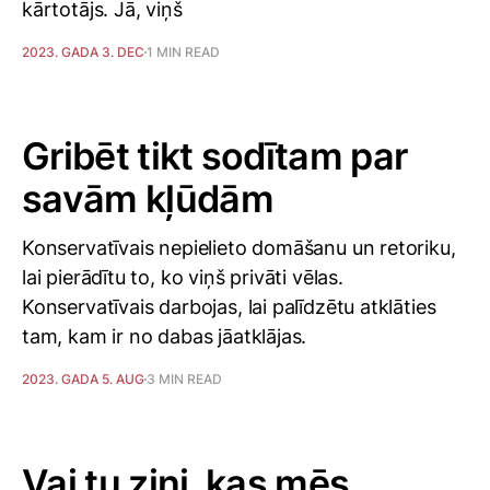
kārtotājs. Jā, viņš
2023. GADA 3. DEC
1 MIN READ
Gribēt tikt sodītam par
savām kļūdām
Konservatīvais nepielieto domāšanu un retoriku,
lai pierādītu to, ko viņš privāti vēlas.
Konservatīvais darbojas, lai palīdzētu atklāties
tam, kam ir no dabas jāatklājas.
2023. GADA 5. AUG
3 MIN READ
Vai tu zini, kas mēs