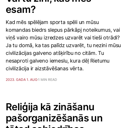
esam?
Kad mēs spēlējam sporta spēli un mūsu
komandas biedrs slepus pārkāpj noteikumus, vai
viņš vairo mūsu izredzes uzvarēt vai tieši otrādi?
Ja tu domā, ka tas palīdz uzvarēt, tu nezini mūsu
civilizācijas galveno atšķirību no citām. Tu
nesaproti galveno iemeslu, kura dēļ Rietumu
civilizācija ir aizstāvēšanas vērta.
2023. GADA 1. AUG
1 MIN READ
Reliģija kā zināšanu
pašorganizēšanās un