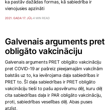
ka pastāv dažādas formas, kā sabiedrība ir
vienojusies apzināti
2021. GADA 17. JŪL
4 MIN READ
Galvenais arguments pret
obligāto vakcināciju
Galvenais arguments PRET obligāto vakcināciju
pret COVID-19 ar pašreiz pieejamajām vakcīnām
balstās uz to, ka ievērojama daļa sabiedrības ir
PRET to. Šī daļa sabiedrības ir PRET obligāto
vakcināciju tieši to pašu apsvērumu dēļ, kuru dēļ
cita sabiedrības daļa ir PAR obligāto vakcināciju,
proti, sabiedrības veselības dēļ. Abas puses
atzīst,