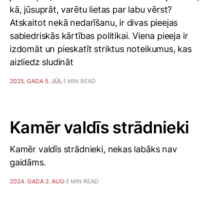
kā, jūsuprāt, varētu lietas par labu vērst?
Atskaitot nekā nedarīšanu, ir divas pieejas
sabiedriskās kārtības politikai. Viena pieeja ir
izdomāt un pieskatīt striktus noteikumus, kas
aizliedz sludināt
2025. GADA 5. JŪL
1 MIN READ
Kamēr valdīs strādnieki
Kamēr valdīs strādnieki, nekas labāks nav
gaidāms.
2024. GADA 2. AUG
3 MIN READ