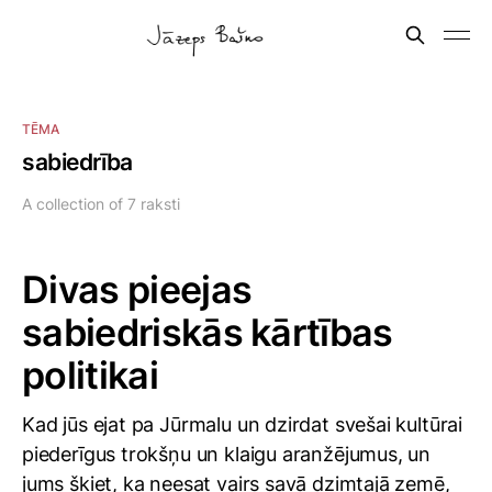
TĒMA
sabiedrība
A collection of 7 raksti
Divas pieejas
sabiedriskās kārtības
politikai
Kad jūs ejat pa Jūrmalu un dzirdat svešai kultūrai
piederīgus trokšņu un klaigu aranžējumus, un
jums šķiet, ka neesat vairs savā dzimtajā zemē,