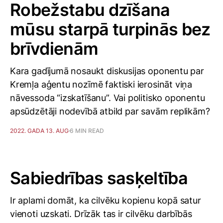
Robežstabu dzīšana
mūsu starpā turpinās bez
brīvdienām
Kara gadījumā nosaukt diskusijas oponentu par
Kremļa aģentu nozīmē faktiski ierosināt viņa
nāvessoda “izskatīšanu”. Vai politisko oponentu
apsūdzētāji nodevībā atbild par savām replikām?
2022. GADA 13. AUG
6 MIN READ
Sabiedrības sasķeltība
Ir aplami domāt, ka cilvēku kopienu kopā satur
vienoti uzskati. Drīzāk tas ir cilvēku darbībās