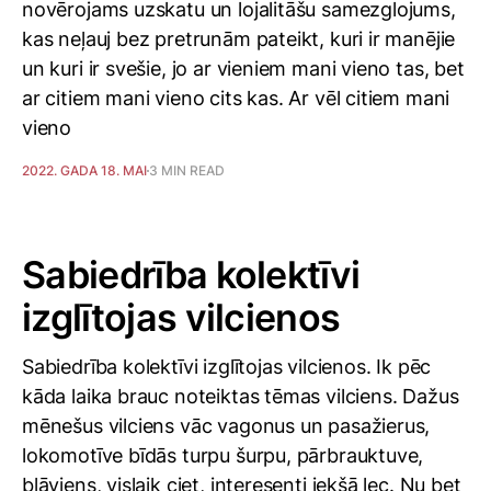
novērojams uzskatu un lojalitāšu samezglojums,
kas neļauj bez pretrunām pateikt, kuri ir manējie
un kuri ir svešie, jo ar vieniem mani vieno tas, bet
ar citiem mani vieno cits kas. Ar vēl citiem mani
vieno
2022. GADA 18. MAI
3 MIN READ
Sabiedrība kolektīvi
izglītojas vilcienos
Sabiedrība kolektīvi izglītojas vilcienos. Ik pēc
kāda laika brauc noteiktas tēmas vilciens. Dažus
mēnešus vilciens vāc vagonus un pasažierus,
lokomotīve bīdās turpu šurpu, pārbrauktuve,
bļāviens, vislaik ciet, interesenti iekšā lec. Nu bet