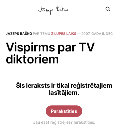
JĀZEPS BAŠKO
PAR TĒMU
ZILUPES LAIKS
—
2007. GADA 5. DEC
Vispirms par TV
diktoriem
Šis ieraksts ir tikai reģistrētajiem
lasītājiem.
Parakstīties
Jau esat reģistrējies? Ierakstīties.