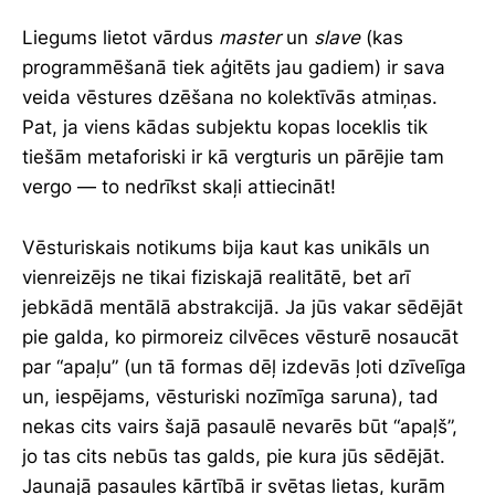
Liegums lietot vārdus
master
un
slave
(kas
programmēšanā tiek aģitēts jau gadiem) ir sava
veida vēstures dzēšana no kolektīvās atmiņas.
Pat, ja viens kādas subjektu kopas loceklis tik
tiešām metaforiski ir kā vergturis un pārējie tam
vergo — to nedrīkst skaļi attiecināt!
Vēsturiskais notikums bija kaut kas unikāls un
vienreizējs ne tikai fiziskajā realitātē, bet arī
jebkādā mentālā abstrakcijā. Ja jūs vakar sēdējāt
pie galda, ko pirmoreiz cilvēces vēsturē nosaucāt
par “apaļu” (un tā formas dēļ izdevās ļoti dzīvelīga
un, iespējams, vēsturiski nozīmīga saruna), tad
nekas cits vairs šajā pasaulē nevarēs būt “apaļš”,
jo tas cits nebūs tas galds, pie kura jūs sēdējāt.
Jaunajā pasaules kārtībā ir svētas lietas, kurām