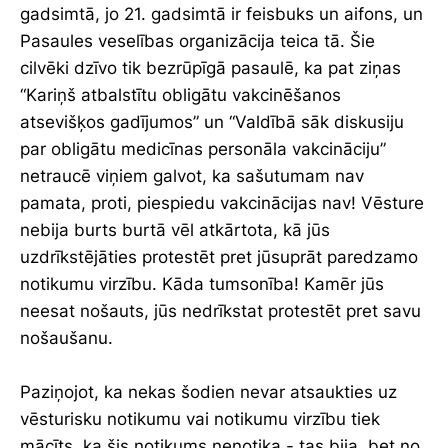
gadsimtā, jo 21. gadsimtā ir feisbuks un aifons, un
Pasaules veselības organizācija teica tā. Šie
cilvēki dzīvo tik bezrūpīgā pasaulē, ka pat ziņas
“Kariņš atbalstītu obligātu vakcinēšanos
atsevišķos gadījumos” un “Valdībā sāk diskusiju
par obligātu medicīnas personāla vakcināciju”
netraucē viņiem galvot, ka sašutumam nav
pamata, proti, piespiedu vakcinācijas nav! Vēsture
nebija burts burtā vēl atkārtota, kā jūs
uzdrīkstējāties protestēt pret jūsuprāt paredzamo
notikumu virzību. Kāda tumsonība! Kamēr jūs
neesat nošauts, jūs nedrīkstat protestēt pret savu
nošaušanu.
Paziņojot, ka nekas šodien nevar atsaukties uz
vēsturisku notikumu vai notikumu virzību tiek
mācīts, ka šis notikums nenotika - tas bija, bet no