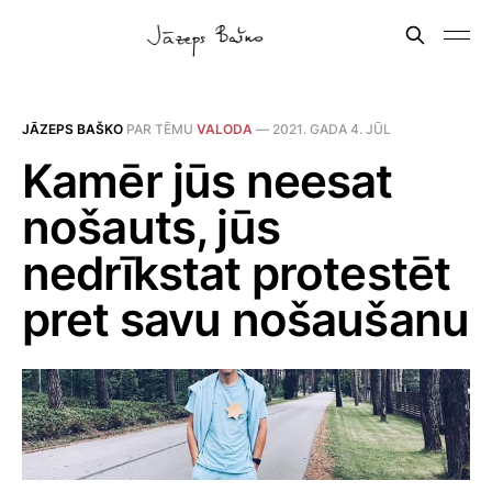
JĀZEPS BAŠKO
PAR TĒMU
VALODA
—
2021. GADA 4. JŪL
Kamēr jūs neesat
nošauts, jūs
nedrīkstat protestēt
pret savu nošaušanu