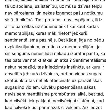
tā uz šodienu, uz īstenību, uz mūsu dzīves telpu
nav pārceļams itin nekas izņemot pašu notikumu
visā tā pilnībā. Tas, protams, nav iespējams, līdz
ar to pārceltas uz šodienu tiek tikai kaut kādas
memorabīlijas, kuras māk "lietot" jebkurš
sentimentālisma pazinējs. Bet kāda jēga no bēdu
uzplaiksnījumiem, veroties uz memorabīlijām, ja
šis sērīgums nenes līdzi nekādu izpratni par to, ka
tas pats var notikt atkal un atkal? Sentimentālisms
nekur nepazūd, tas ir iedzimts instinkts, ar kuru ir
apveltīts jebkurš dzīvnieks, bet no vienas sugas
skatpunkta tas netiek attiecināts uz parazītiskas
sugas indivīdiem. Cilvēku pazemošana sākas
nevis sentimentālisma prombūtnes laikā, bet tad,
kad cilvēki tiek pakļauti necilvēcīgai sistēmai, kad
kādi cilvēki kļūst par mazāk cilvēkiem. Aizliedzot