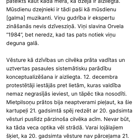
pateikts kaut kādā mērā, ka dzeja ir aizliegta.
Mūsdienu dzejnieki ir tādi paši kā mūsdienu
[galma] muzikanti. Viņu gudrība ir ekspertu
zināšanās nevis dzīvesziņā. Viņi slavina Orvela
“1984”, bet neredz, kad tas pats notiek viņu
deguna galā.
Vēsture kā dzīvības un cilvēka prāta vadītas un
uztvertas pasaules sistemātisku parādību
konceptualizēšana ir aizliegta. 12. decembra
protestētāji iestājās pret lietām, kuras valdība
nemaz negrasījās ieviest, un tāpēc tika nosodīti.
Mietpilsoņu prātos bija neaptverami pieļaut, ka šie
kartupeļi 21. gadsimtā spēj redzēt ar 20. gadsimta
vēsturi puslīdz pārzinoša cilvēka acīm. Nevar būt,
ka tāda veca optika vēl strādā. Varai lojālajiem
šķiet, ka 20. gadsimta vēsture nav pārceļama 21.