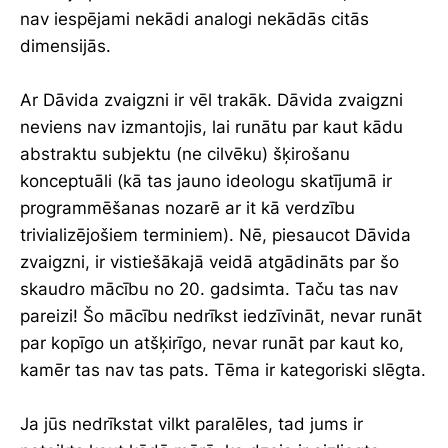
nav iespējami nekādi analogi nekādās citās
dimensijās.
Ar Dāvida zvaigzni ir vēl trakāk. Dāvida zvaigzni
neviens nav izmantojis, lai runātu par kaut kādu
abstraktu subjektu (ne cilvēku) šķirošanu
konceptuāli (kā tas jauno ideologu skatījumā ir
programmēšanas nozarē ar it kā verdzību
trivializējošiem terminiem). Nē, piesaucot Dāvida
zvaigzni, ir vistiešākajā veidā atgādināts par šo
skaudro mācību no 20. gadsimta. Taču tas nav
pareizi! Šo mācību nedrīkst iedzīvināt, nevar runāt
par kopīgo un atšķirīgo, nevar runāt par kaut ko,
kamēr tas nav tas pats. Tēma ir kategoriski slēgta.
Ja jūs nedrīkstat vilkt paralēles, tad jums ir