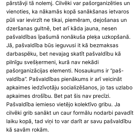
pārstāvji tā nolemj. Cilvēki var pašorganizēties un
vienoties, ka nākamās kopā sanākšanas ietvaros
pūli var ievirzīt ne tikai, piemēram, dejošanas un
dzeršanas gultnē, bet arī kāda jauna, nesen
pašvaldības īpašumā nonākuša pleķa uzkopšanā.
Jā, pašvaldība būs ieguvusi it kā bezmaksas
darbaspēku, bet nevajag skatīt pašvaldību kā
pilnīgu svešķermeni, kurā nav nekādi
pašorganizācijas elementi. Nosaukums ir “paš-
valdība”. Pašvaldības pienākums ir arī veicināt
apkaimes iedzīvotāju socializēšanos, jo tas uzlabo
apkaimes drošību. Bet pat šis nav precīzi.
Pašvaldība iemieso vietējo kolektīvo gribu. Ja
cilvēki grib sanākt un caur formālu nodarbi pavadīt
laiku kopā, tad viņi to var darīt ar savu pašvaldību
kā savām rokām.