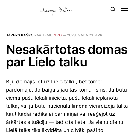
JĀZEPS BAŠKO
PAR TĒMU
NVO
—
2023. GADA 23. APR
Nesakārtotas domas
par Lielo talku
Biju domājis iet uz Lielo talku, bet tomēr
pārdomāju. Jo baigais jau tas komunisms. Ja būtu
ciema pašu lokāli iniciēta, pašu lokāli ieplānota
talka, vai ja būtu nacionāla līmeņa vienreizēja talka
kaut kādai radikālai pārmaiņai vai reaģējot uz
ārkārtas situāciju — tad cita lieta. Ja vienu dienu
Lielā talka tiks likvidēta un cilvēki paši to