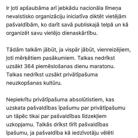
Ir ļoti apšaubāma arī jebkādu nacionāla līmeņa
nevalstisko organizāciju iniciatīva diktēt vietējām
pašvaldībām, ko darīt savā publiskajā telpā un kā
organizēt savu vietējo dienaskārtību.
Tādām talkām jābūt, ja vispār jābūt, vienreizējiem,
ļoti mērķētiem pasākumiem. Talkas nedrīkst
uzsākt 364 piemēslošanas dienu maratonu.
Talkas nedrīkst uzsākt privātīpašuma
neuzkopšanas kultūru.
Nepiekrītu privātīpašuma absolūtistiem, kas
uzskata pašvaldības īpašumu par privātīpašumu
un tāpēc tikai par pašvaldības līdzekļiem
uzkopjamu. Talkās drīkst tīrīt pašvaldības
īpašumu, ja pašvaldība kā iedzīvotāju vēlēti