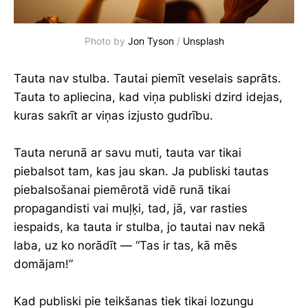
Photo by 
Jon Tyson
 / 
Unsplash
Tauta nav stulba. Tautai piemīt veselais saprāts.
Tauta to apliecina, kad viņa publiski dzird idejas,
kuras sakrīt ar viņas izjusto gudrību.
Tauta nerunā ar savu muti, tauta var tikai
piebalsot tam, kas jau skan. Ja publiski tautas
piebalsošanai piemērotā vidē runā tikai
propagandisti vai muļķi, tad, jā, var rasties
iespaids, ka tauta ir stulba, jo tautai nav nekā
laba, uz ko norādīt — “Tas ir tas, kā mēs
domājam!”
Kad publiski pie teikšanas tiek tikai lozungu