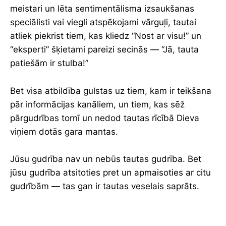
meistari un lēta sentimentālisma izsaukšanas
speciālisti vai viegli atspēkojami vārguļi, tautai
atliek piekrist tiem, kas kliedz “Nost ar visu!” un
“eksperti” šķietami pareizi secinās — “Jā, tauta
patiešām ir stulba!”
Bet visa atbildība gulstas uz tiem, kam ir teikšana
pār informācijas kanāliem, un tiem, kas sēž
pārgudrības tornī un nedod tautas rīcībā Dieva
viņiem dotās gara mantas.
Jūsu gudrība nav un nebūs tautas gudrība. Bet
jūsu gudrība atsitoties pret un apmaisoties ar citu
gudrībām — tas gan ir tautas veselais saprāts.