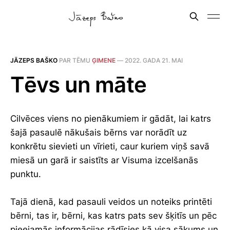
JĀZEPS BAŠKO
PAR TĒMU
ĢIMENE
—
2022. GADA 21. MAI
Tēvs un māte
Cilvēces viens no pienākumiem ir gādāt, lai katrs
šajā pasaulē nākušais bērns var norādīt uz
konkrētu sievieti un vīrieti, caur kuriem viņš savā
miesā un garā ir saistīts ar Visuma izcelšanās
punktu.
Tajā dienā, kad pasauli veidos un noteiks printēti
bērni, tas ir, bērni, kas katrs pats sev šķitīs un pēc
pieejamās informācijas rādīsies kā visa sākums un