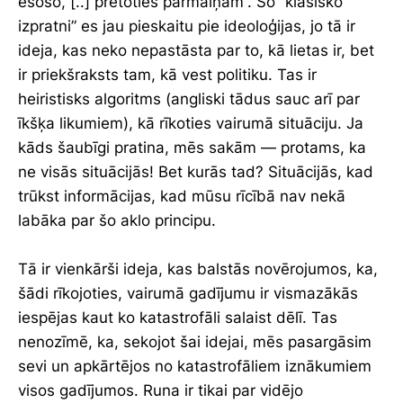
esošo, [..] pretoties pārmaiņām”. Šo “klasisko
izpratni” es jau pieskaitu pie ideoloģijas, jo tā ir
ideja, kas neko nepastāsta par to, kā lietas ir, bet
ir priekšraksts tam, kā vest politiku. Tas ir
heiristisks algoritms (angliski tādus sauc arī par
īkšķa likumiem), kā rīkoties vairumā situāciju. Ja
kāds šaubīgi pratina, mēs sakām — protams, ka
ne visās situācijās! Bet kurās tad? Situācijās, kad
trūkst informācijas, kad mūsu rīcībā nav nekā
labāka par šo aklo principu.
Tā ir vienkārši ideja, kas balstās novērojumos, ka,
šādi rīkojoties, vairumā gadījumu ir vismazākās
iespējas kaut ko katastrofāli salaist dēlī. Tas
nenozīmē, ka, sekojot šai idejai, mēs pasargāsim
sevi un apkārtējos no katastrofāliem iznākumiem
visos gadījumos. Runa ir tikai par vidējo