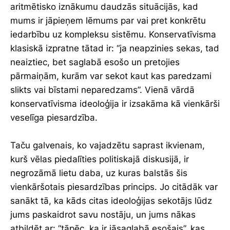
aritmētisko iznākumu daudzās situācijās, kad
mums ir jāpieņem lēmums par vai pret konkrētu
iedarbību uz kompleksu sistēmu. Konservatīvisma
klasiskā izpratne tātad ir: “ja neapzinies sekas, tad
neaiztiec, bet saglabā esošo un pretojies
pārmaiņām, kurām var sekot kaut kas paredzami
slikts vai bīstami neparedzams”. Vienā vārdā
konservatīvisma ideoloģija ir izsakāma kā vienkārši
veselīga piesardzība.
Taču galvenais, ko vajadzētu saprast ikvienam,
kurš vēlas piedalīties politiskajā diskusijā, ir
negrozāmā lietu daba, uz kuras balstās šis
vienkāršotais piesardzības princips. Jo citādāk var
sanākt tā, ka kāds citas ideoloģijas sekotājs lūdz
jums paskaidrot savu nostāju, un jums nākas
atbildēt ar: “tāpēc, ka ir jāsaglabā esošais”, kas