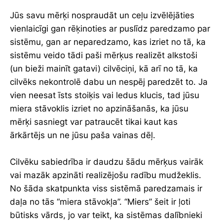
Jūs savu mērķi nospraudāt un ceļu izvēlējāties
vienlaicīgi gan rēķinoties ar puslīdz paredzamo par
sistēmu, gan ar neparedzamo, kas izriet no tā, ka
sistēmu veido tādi paši mērķus realizēt alkstoši
(un bieži mainīt gatavi) cilvēciņi, kā arī no tā, ka
cilvēks nekontrolē dabu un nespēj paredzēt to. Ja
vien neesat īsts stoiķis vai ledus klucis, tad jūsu
miera stāvoklis izriet no apzināšanās, ka jūsu
mērķi sasniegt var patraucēt tikai kaut kas
ārkārtējs un ne jūsu paša vainas dēļ.
Cilvēku sabiedrība ir daudzu šādu mērķus vairāk
vai mazāk apzināti realizējošu radību mudžeklis.
No šāda skatpunkta viss sistēmā paredzamais ir
daļa no tās “miera stāvokļa”. “Miers” šeit ir ļoti
būtisks vārds, jo var teikt, ka sistēmas dalībnieki