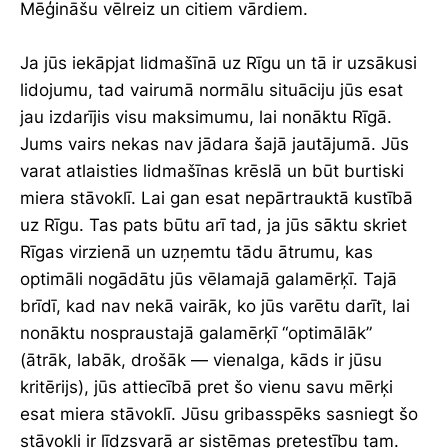
Mēģināšu vēlreiz un citiem vārdiem.
Ja jūs iekāpjat lidmašīnā uz Rīgu un tā ir uzsākusi
lidojumu, tad vairumā normālu situāciju jūs esat
jau izdarījis visu maksimumu, lai nonāktu Rīgā.
Jums vairs nekas nav jādara šajā jautājumā. Jūs
varat atlaisties lidmašīnas krēslā un būt burtiski
miera stāvoklī. Lai gan esat nepārtrauktā kustībā
uz Rīgu. Tas pats būtu arī tad, ja jūs sāktu skriet
Rīgas virzienā un uzņemtu tādu ātrumu, kas
optimāli nogādātu jūs vēlamajā galamērķī. Tajā
brīdī, kad nav nekā vairāk, ko jūs varētu darīt, lai
nonāktu nospraustajā galamērķī “optimālāk”
(ātrāk, labāk, drošāk — vienalga, kāds ir jūsu
kritērijs), jūs attiecībā pret šo vienu savu mērķi
esat miera stāvoklī. Jūsu gribasspēks sasniegt šo
stāvokli ir līdzsvarā ar sistēmas pretestību tam.