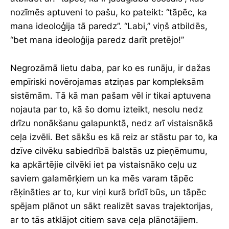
nozīmēs aptuveni to pašu, ko pateikt: “tāpēc, ka
mana ideoloģija tā paredz”. “Labi,” viņš atbildēs,
“bet mana ideoloģija paredz darīt pretējo!”
Negrozāmā lietu daba, par ko es runāju, ir dažas
empīriski novērojamas atziņas par kompleksām
sistēmām. Tā kā man pašam vēl ir tikai aptuvena
nojauta par to, kā šo domu izteikt, nesolu nedz
drīzu nonākšanu galapunktā, nedz arī vistaisnākā
ceļa izvēli. Bet sākšu es kā reiz ar stāstu par to, ka
dzīve cilvēku sabiedrībā balstās uz pieņēmumu,
ka apkārtējie cilvēki iet pa vistaisnāko ceļu uz
saviem galamērķiem un ka mēs varam tāpēc
rēķināties ar to, kur viņi kurā brīdī būs, un tāpēc
spējam plānot un sākt realizēt savas trajektorijas,
ar to tās atklājot citiem sava ceļa plānotājiem.