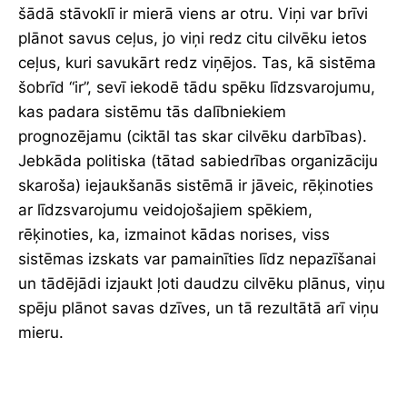
šādā stāvoklī ir mierā viens ar otru. Viņi var brīvi
plānot savus ceļus, jo viņi redz citu cilvēku ietos
ceļus, kuri savukārt redz viņējos. Tas, kā sistēma
šobrīd “ir”, sevī iekodē tādu spēku līdzsvarojumu,
kas padara sistēmu tās dalībniekiem
prognozējamu (ciktāl tas skar cilvēku darbības).
Jebkāda politiska (tātad sabiedrības organizāciju
skaroša) iejaukšanās sistēmā ir jāveic, rēķinoties
ar līdzsvarojumu veidojošajiem spēkiem,
rēķinoties, ka, izmainot kādas norises, viss
sistēmas izskats var pamainīties līdz nepazīšanai
un tādējādi izjaukt ļoti daudzu cilvēku plānus, viņu
spēju plānot savas dzīves, un tā rezultātā arī viņu
mieru.