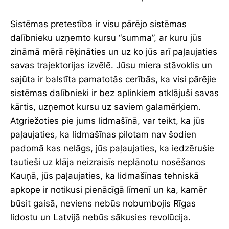
Sistēmas pretestība ir visu pārējo sistēmas
dalībnieku uzņemto kursu “summa”, ar kuru jūs
zināmā mērā rēķināties un uz ko jūs arī paļaujaties
savas trajektorijas izvēlē. Jūsu miera stāvoklis un
sajūta ir balstīta pamatotās cerībās, ka visi pārējie
sistēmas dalībnieki ir bez aplinkiem atklājuši savas
kārtis, uzņemot kursu uz saviem galamērķiem.
Atgriežoties pie jums lidmašīnā, var teikt, ka jūs
paļaujaties, ka lidmašīnas pilotam nav šodien
padomā kas nelāgs, jūs paļaujaties, ka iedzērušie
tautieši uz klāja neizraisīs neplānotu nosēšanos
Kauņā, jūs paļaujaties, ka lidmašīnas tehniskā
apkope ir notikusi pienācīgā līmenī un ka, kamēr
būsit gaisā, neviens nebūs nobumbojis Rīgas
lidostu un Latvijā nebūs sākusies revolūcija.