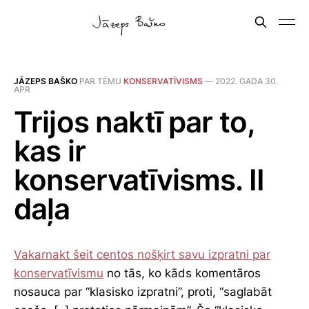
JĀZEPS BAŠKO
PAR TĒMU
KONSERVATĪVISMS
—
2022. GADA 30.
APR
Trijos naktī par to,
kas ir
konservatīvisms. II
daļa
Vakarnakt šeit centos nošķirt savu izpratni par
konservatīvismu
no tās, ko kāds komentāros
nosauca par “klasisko izpratni”, proti, “saglabāt