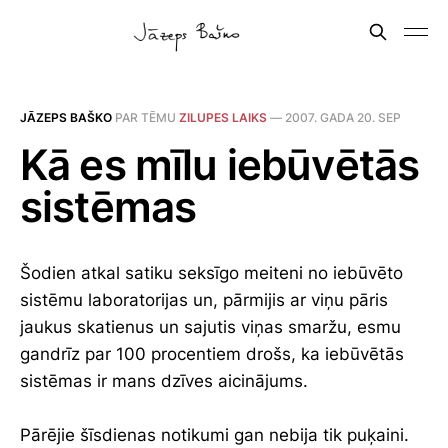
JĀZEPS BAŠKO
PAR TĒMU
ZILUPES LAIKS
—
2007. GADA 20. SEP
Kā es mīlu iebūvētās
sistēmas
Šodien atkal satiku seksīgo meiteni no iebūvēto
sistēmu laboratorijas un, pārmijis ar viņu pāris
jaukus skatienus un sajutis viņas smaržu, esmu
gandrīz par 100 procentiem drošs, ka iebūvētās
sistēmas ir mans dzīves aicinājums.
Pārējie šīsdienas notikumi gan nebija tik puķaini.