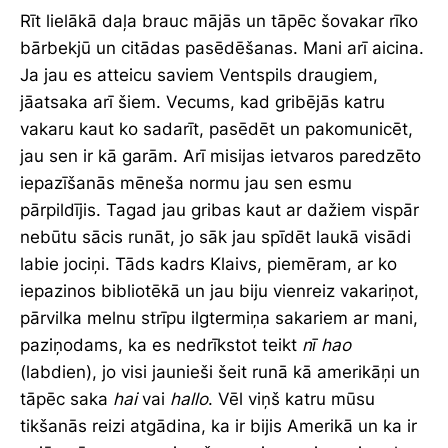
Rīt lielākā daļa brauc mājās un tāpēc šovakar rīko
bārbekjū un citādas pasēdēšanas. Mani arī aicina.
Ja jau es atteicu saviem Ventspils draugiem,
jāatsaka arī šiem. Vecums, kad gribējās katru
vakaru kaut ko sadarīt, pasēdēt un pakomunicēt,
jau sen ir kā garām. Arī misijas ietvaros paredzēto
iepazīšanās mēneša normu jau sen esmu
pārpildījis. Tagad jau gribas kaut ar dažiem vispār
nebūtu sācis runāt, jo sāk jau spīdēt laukā visādi
labie jociņi. Tāds kadrs Klaivs, piemēram, ar ko
iepazinos bibliotēkā un jau biju vienreiz vakariņot,
pārvilka melnu strīpu ilgtermiņa sakariem ar mani,
paziņodams, ka es nedrīkstot teikt
nī hao
(labdien), jo visi jaunieši šeit runā kā amerikāņi un
tāpēc saka
hai
vai
hallo
. Vēl viņš katru mūsu
tikšanās reizi atgādina, ka ir bijis Amerikā un ka ir