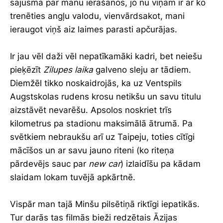
sajūsmā par manu ierašanos, jo nu viņam ir ar ko
trenēties angļu valodu, vienvārdsakot, mani
ieraugot viņš aiz laimes parasti apčurājas.
Ir jau vēl daži vēl nepatīkamāki kadri, bet neiešu
pieķēzīt
Zilupes laika
galveno sleju ar tādiem.
Diemžēl tikko noskaidrojās, ka uz Ventspils
Augstskolas rudens krosu netikšu un savu titulu
aizstāvēt nevarēšu. Apsolos noskriet trīs
kilometrus pa stadionu maksimālā ātrumā. Pa
svētkiem nebraukšu arī uz Taipeju, toties cītīgi
mācīšos un ar savu jauno riteni (ko riteņa
pārdevējs sauc par
new car
) izlaidīšu pa kādam
slaidam lokam tuvējā apkārtnē.
Vispār man tajā Minšu pilsētiņā riktīgi iepatikās.
Tur darās tas filmās bieži redzētais Āzijas