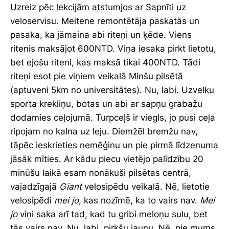
Uzreiz pēc lekcijām atstumjos ar Sapnīti uz
veloservisu. Meitene remontētāja paskatās un
pasaka, ka jāmaina abi riteņi un ķēde. Viens
ritenis maksājot 600NTD. Viņa iesaka pirkt lietotu,
bet ejošu riteni, kas maksā tikai 400NTD. Tādi
riteņi esot pie viņiem veikalā Minšu pilsētā
(aptuveni 5km no universitātes). Nu, labi. Uzvelku
sporta krekliņu, botas un abi ar sapņu grabažu
dodamies ceļojumā. Turpceļš ir viegls, jo pusi ceļa
ripojam no kalna uz leju. Diemžēl bremžu nav,
tāpēc ieskrieties nemēģinu un pie pirmā līdzenuma
jāsāk mīties. Ar kādu piecu vietējo palīdzību 20
minūšu laikā esam nonākuši pilsētas centrā,
vajadzīgajā
Giant
velosipēdu veikalā. Nē, lietotie
velosipēdi
mei jo
, kas nozīmē, ka to vairs nav.
Mei
jo
viņi saka arī tad, kad tu gribi meloņu sulu, bet
tās vairs nav. Nu, labi, pirkšu jaunu. Nē, pie mums