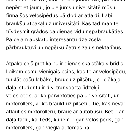
nepērciet jaunu, jo pie jums universitātē mūsu
firma šos velosipēdus pārdod ar atlaidi. Labi,
braukšu atpakaļ uz universitāti. Kas tad man te
trīsdesmit grādos pa dienas vidu nepabraukāties.
Pa ceļam apskatu interesantu dzelzceļa
pārbrauktuvi un nopērku četrus zaļus nektarīnus.
Atpakaļceļš pret kalnu ir dienas skaistākais brīdis.
Laikam esmu vienīgais psihs, kas te ar velosipēdu,
turklāt pašu labāko, brauc uz pilsētu, jo lielākajai
daļai studentu ir divi transporta līdzekļi –
velosipēds, ar ko pārvietoties pa universitāti, un
motorollers, ar ko braukt uz pilsētu. Tie, kas nevar
atļauties motorolleru, brauc ar autobusu. Bet ir arī
daļa tādu, kā Teds, kuriem ir gan velosipēds, gan
motorollers, gan vieglā automašīna.