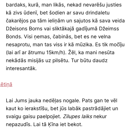
bardaks, kurā, man likās, nekad nevarēšu justies
kā zivs ūdenī, bet šodien ar savu drindaletu
čakarējos pa tām ieliņām un sajutos kā sava veida
Džeisons Borns vai sliktākajā gadījumā Džeimss
Bonds. Visi ņemas, čabinās, bet es ne velna
nesaprotu, man tas viss ir kā mūzika. Es tik močīju
(lai arī ar ātrumu 15km/h). Žēl, ka mani nesūta
nekādās misijās uz pilsētu. Tur būtu daudz
interesantāk.
Lai Jums jauka nedēļas nogale. Pats gan te vēl
kaut ko ierakstīšu, bet jūs labāk pastrādājiet un
svaigu gaisu paelpojiet.
Zilupes laiks
nekur
nepazudīs. Lai tā Ķīna iet bekot.