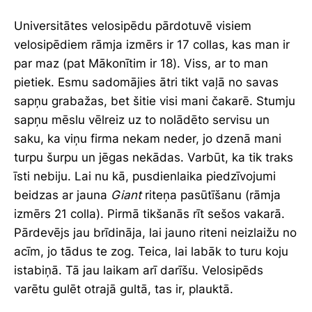
Universitātes velosipēdu pārdotuvē visiem
velosipēdiem rāmja izmērs ir 17 collas, kas man ir
par maz (pat Mākonītim ir 18). Viss, ar to man
pietiek. Esmu sadomājies ātri tikt vaļā no savas
sapņu grabažas, bet šitie visi mani čakarē. Stumju
sapņu mēslu vēlreiz uz to nolādēto servisu un
saku, ka viņu firma nekam neder, jo dzenā mani
turpu šurpu un jēgas nekādas. Varbūt, ka tik traks
īsti nebiju. Lai nu kā, pusdienlaika piedzīvojumi
beidzas ar jauna
Giant
riteņa pasūtīšanu (rāmja
izmērs 21 colla). Pirmā tikšanās rīt sešos vakarā.
Pārdevējs jau brīdināja, lai jauno riteni neizlaižu no
acīm, jo tādus te zog. Teica, lai labāk to turu koju
istabiņā. Tā jau laikam arī darīšu. Velosipēds
varētu gulēt otrajā gultā, tas ir, plauktā.