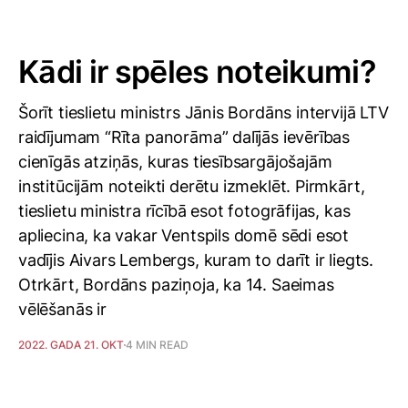
Kādi ir spēles noteikumi?
Šorīt tieslietu ministrs Jānis Bordāns intervijā LTV
raidījumam “Rīta panorāma” dalījās ievērības
cienīgās atziņās, kuras tiesībsargājošajām
institūcijām noteikti derētu izmeklēt. Pirmkārt,
tieslietu ministra rīcībā esot fotogrāfijas, kas
apliecina, ka vakar Ventspils domē sēdi esot
vadījis Aivars Lembergs, kuram to darīt ir liegts.
Otrkārt, Bordāns paziņoja, ka 14. Saeimas
vēlēšanās ir
2022. GADA 21. OKT
4 MIN READ