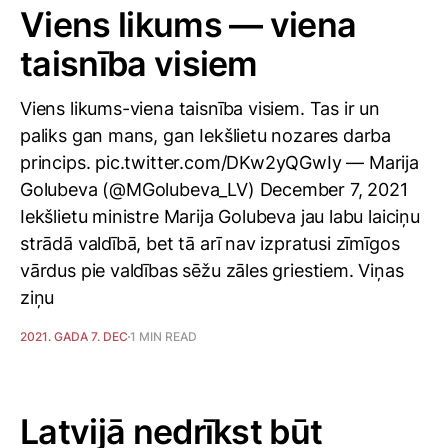
Viens likums — viena
taisnība visiem
Viens likums-viena taisnība visiem. Tas ir un
paliks gan mans, gan Iekšlietu nozares darba
princips. pic.twitter.com/DKw2yQGwIy — Marija
Golubeva (@MGolubeva_LV) December 7, 2021
Iekšlietu ministre Marija Golubeva jau labu laiciņu
strādā valdībā, bet tā arī nav izpratusi zīmīgos
vārdus pie valdības sēžu zāles griestiem. Viņas
ziņu
2021. GADA 7. DEC
1 MIN READ
Latvijā nedrīkst būt