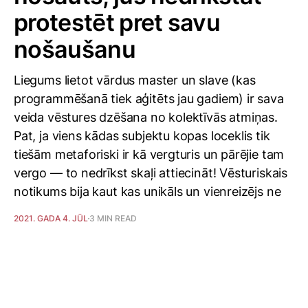
protestēt pret savu
nošaušanu
Liegums lietot vārdus master un slave (kas
programmēšanā tiek aģitēts jau gadiem) ir sava
veida vēstures dzēšana no kolektīvās atmiņas.
Pat, ja viens kādas subjektu kopas loceklis tik
tiešām metaforiski ir kā vergturis un pārējie tam
vergo — to nedrīkst skaļi attiecināt! Vēsturiskais
notikums bija kaut kas unikāls un vienreizējs ne
2021. GADA 4. JŪL
3 MIN READ