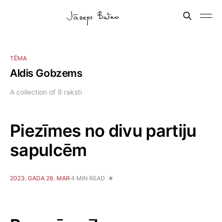
TĒMA
Aldis Gobzems
A collection of 9 raksti
Piezīmes no divu partiju
sapulcēm
2023. GADA 26. MAR
4 MIN READ