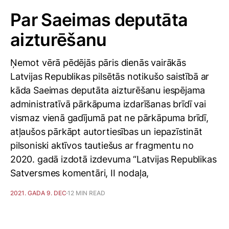
Par Saeimas deputāta
aizturēšanu
Ņemot vērā pēdējās pāris dienās vairākās
Latvijas Republikas pilsētās notikušo saistībā ar
kāda Saeimas deputāta aizturēšanu iespējama
administratīvā pārkāpuma izdarīšanas brīdī vai
vismaz vienā gadījumā pat ne pārkāpuma brīdī,
atļaušos pārkāpt autortiesības un iepazīstināt
pilsoniski aktīvos tautiešus ar fragmentu no
2020. gadā izdotā izdevuma “Latvijas Republikas
Satversmes komentāri, II nodaļa,
2021. GADA 9. DEC
12 MIN READ