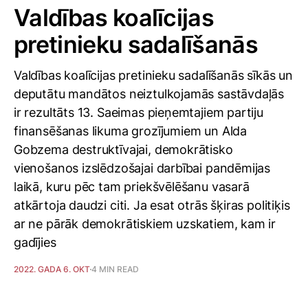
Valdības koalīcijas
pretinieku sadalīšanās
Valdības koalīcijas pretinieku sadalīšanās sīkās un
deputātu mandātos neiztulkojamās sastāvdaļās
ir rezultāts 13. Saeimas pieņemtajiem partiju
finansēšanas likuma grozījumiem un Alda
Gobzema destruktīvajai, demokrātisko
vienošanos izslēdzošajai darbībai pandēmijas
laikā, kuru pēc tam priekšvēlēšanu vasarā
atkārtoja daudzi citi. Ja esat otrās šķiras politiķis
ar ne pārāk demokrātiskiem uzskatiem, kam ir
gadījies
2022. GADA 6. OKT
4 MIN READ