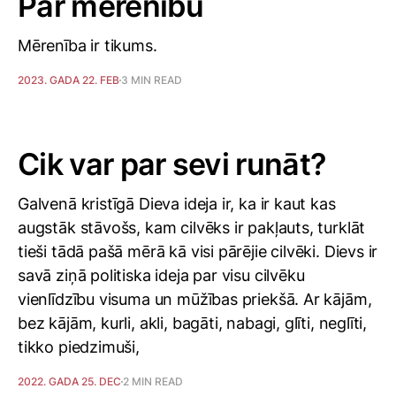
Par mērenību
Mērenība ir tikums.
2023. GADA 22. FEB
3 MIN READ
Cik var par sevi runāt?
Galvenā kristīgā Dieva ideja ir, ka ir kaut kas
augstāk stāvošs, kam cilvēks ir pakļauts, turklāt
tieši tādā pašā mērā kā visi pārējie cilvēki. Dievs ir
savā ziņā politiska ideja par visu cilvēku
vienlīdzību visuma un mūžības priekšā. Ar kājām,
bez kājām, kurli, akli, bagāti, nabagi, glīti, neglīti,
tikko piedzimuši,
2022. GADA 25. DEC
2 MIN READ